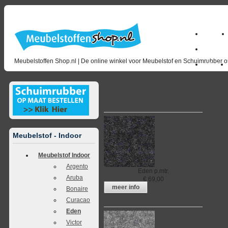
Home
milano_
Meubelstoffen Shop.nl | De online winkel voor Meubelstof en Schuimrubber op
Outlet
Meubelstof Eden 002
Meubelstof - Indoor
Meubelstof Indoor
Argento
Eden
p.mtr.
Aruba
€
69,00
meer info
Bonaire
Meubelstof Eden 003
Curacao
Eden
Victor