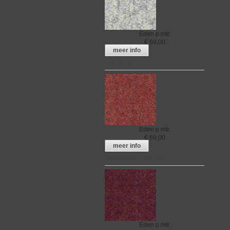
Eden
p.mtr.
€
69,00
meer info
Meubelstof Eden 033
Eden
p.mtr.
€
69,00
meer info
Meubelstof Eden 034
Eden
p.mtr.