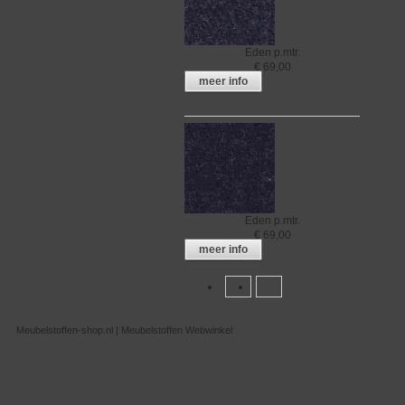
Eden
p.mtr.
€
69,00
meer info
Meubelstof Eden 048
Eden
p.mtr.
€
69,00
meer info
1
2
Meubelstoffen-shop.nl | Meubelstoffen Webwinkel