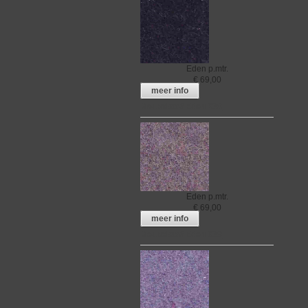
Eden
p.mtr.
€
69,00
meer info
Meubelstof Eden 038
Eden
p.mtr.
€
69,00
meer info
Meubelstof Eden 039