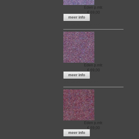
Eden
p.mtr.
€
69,00
meer info
Meubelstof Eden 040
Eden
p.mtr.
€
69,00
meer info
Meubelstof Eden 041
Eden
p.mtr.
€
69,00
meer info