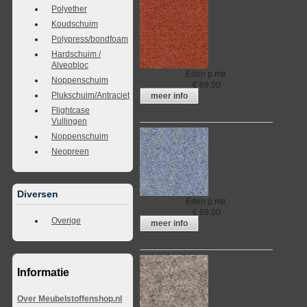
Polyether
Koudschuim
Polypress/bondfoam
Hardschuim /
Alveobloc
Eden
p.mtr.
Noppenschuim
€
69,00
Plukschuim/Antraciet
meer info
Flightcase
Meubelstof Eden 016
Vullingen
Noppenschuim
Neopreen
Diversen
Eden
p.mtr.
€
69,00
Overige
meer info
Meubelstof Eden 017
Informatie
Over Meubelstoffenshop.nl