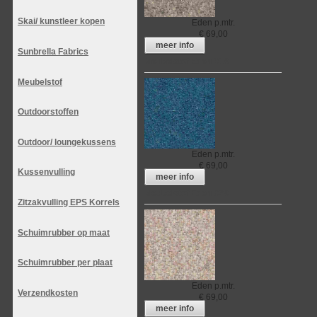
Skai/ kunstleer kopen
Eden
p.mtr.
€
69,00
meer info
Sunbrella Fabrics
Meubelstof Eden 018
Meubelstof
Outdoorstoffen
Outdoor/ loungekussens
Eden
p.mtr.
€
69,00
Kussenvulling
meer info
Meubelstof Eden 029
Zitzakvulling EPS Korrels
Schuimrubber op maat
Schuimrubber per plaat
Eden
p.mtr.
Verzendkosten
€
69,00
meer info