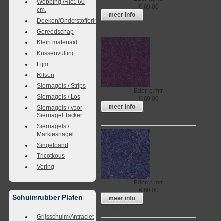
Webbing /Riet. 60
€
69,00
cm.
meer info
Doeken/Onderstoffering
Meubelstof Eden 012
Gereedschap
Klein materiaal
Kussenvulling
Lijm
Ritsen
Siernagels / Strips
Eden
p.mtr.
Siernagels / Los
€
69,00
meer info
Siernagels / voor
Siernagel Tacker
Meubelstof Eden 014
Siernagels /
Markiesnagel
Singelband
Tricotkous
Vering
Eden
p.mtr.
€
69,00
Schuimrubber Platen
meer info
Meubelstof Eden 015
Grijsschuim/Antraciet