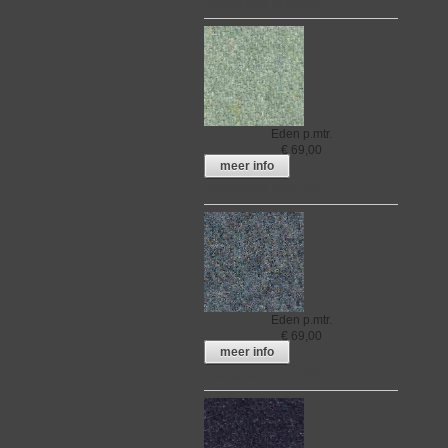
Meubelstof Eden 042
Eden
p.mtr.
€
69,00
meer info
Meubelstof Eden 046
Eden
p.mtr.
€
69,00
meer info
Meubelstof Eden 047