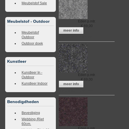
Meubelstof Sale
Meubelstof - Outdoor
Eden
p.mtr.
€
69,00
meer info
Meubelstof
Outdoor
Meubelstof Eden 004
Outdoor doek
Kunstleer
Kunstleer In -
Eden
p.mtr.
Outdoor
€
69,00
Kunstleer Indoor
meer info
Meubelstof Eden 008
Benodigdheden
Bevestiging
Webbing /Riet
60cm.
Eden
p.mtr.