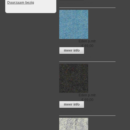
Duurzaam bezig
Meubelstof Eden 030
Eden
p.mtr.
€
69,00
meer info
Meubelstof Eden 031
Eden
p.mtr.
€
69,00
meer info
Meubelstof Eden 032