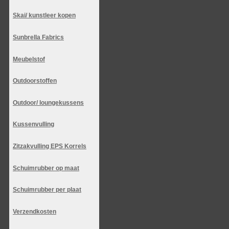
Skai/ kunstleer kopen
Sunbrella Fabrics
Meubelstof
Outdoorstoffen
Outdoor/ loungekussens
Kussenvulling
Zitzakvulling EPS Korrels
Schuimrubber op maat
Schuimrubber per plaat
Verzendkosten