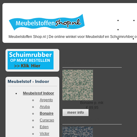
Home
milano_
Meubelstoffen Shop.nl | De online winkel voor Meubelstof en Schuimrubber op
Outlet
Meubelstof Bonaire 1
Meubelstof - Indoor
Meubelstof Indoor
Argento
Bonaire
p. mtr.
Aruba
€
89,95
meer info
Bonaire
Meubelstof Bonaire 2
Curacao
Eden
Victor