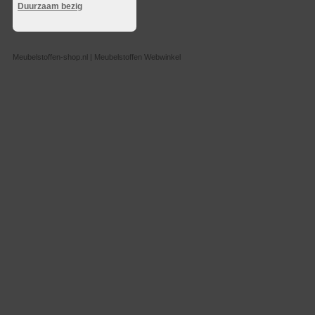
Duurzaam bezig
Meubelstoffen-shop.nl | Meubelstoffen Webwinkel