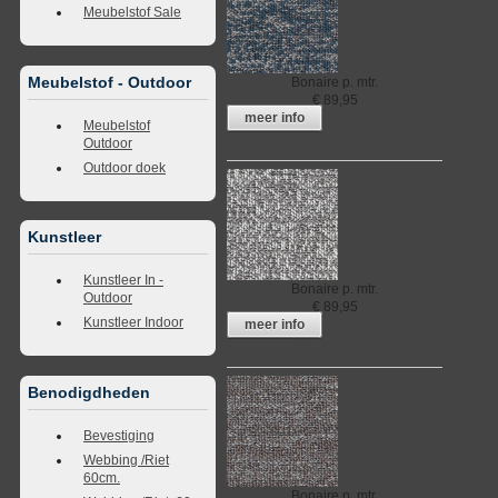
Meubelstof Sale
Meubelstof - Outdoor
Bonaire
p. mtr.
€
89,95
meer info
Meubelstof
Outdoor
Meubelstof Bonaire 3
Outdoor doek
Kunstleer
Kunstleer In -
Bonaire
p. mtr.
Outdoor
€
89,95
Kunstleer Indoor
meer info
Meubelstof Bonaire 4
Benodigdheden
Bevestiging
Webbing /Riet
60cm.
Bonaire
p. mtr.