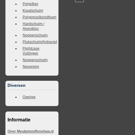
Polyether
Koudschuim
Polypress/bondfoam
Hardschuim /
Alveobloc
Noppenschuim
Plukschuim/Antraciet
Flightcase
Vullingen
Noppenschuim
Neopreen
Diversen
Overige
Informatie
Over Meubelstoffenshop.nl