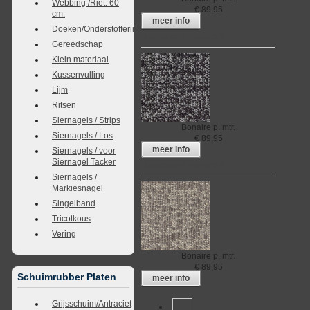
Webbing /Riet. 60
€
89,95
cm.
meer info
Doeken/Onderstoffering
Meubelstof Bonaire 5
Gereedschap
Klein materiaal
Kussenvulling
Lijm
Ritsen
Siernagels / Strips
Bonaire
p. mtr.
Siernagels / Los
€
89,95
meer info
Siernagels / voor
Siernagel Tacker
Meubelstof Bonaire 6
Siernagels /
Markiesnagel
Singelband
Tricotkous
Vering
Bonaire
p. mtr.
€
89,95
Schuimrubber Platen
meer info
Grijsschuim/Antraciet
1