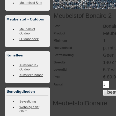
Meubelstof Sale
Meubelstof Bonaire 2
Meubelstof - Outdoor
Bonai
Stof
Meubelstof
Meube
Outdoor
Product
Outdoor doek
1
Minimum
p. mtr
Hoeveelheid
Geen
Kunstleer
Staffelkorting
140 c
Breedte
Kunstleer In -
5-7 w
Outdoor
Levertijd
Kunstleer Indoor
€
89,
Prijs
Aantal
Benodigdheden
bes
MeubelstofBonaire
Bevestiging
Webbing /Riet
60cm.