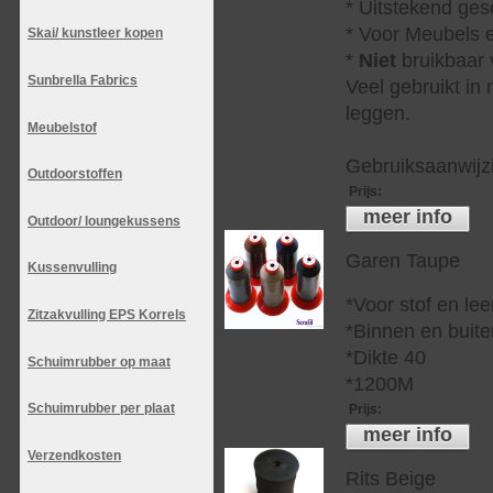
* Uitstekend ges
* Voor Meubels e
Skai/ kunstleer kopen
*
Niet
bruikbaar v
Sunbrella Fabrics
Veel gebruikt in
leggen.
Meubelstof
Gebruiksaanwijzi
Outdoorstoffen
Prijs
:
meer info
Outdoor/ loungekussens
Garen Taupe
Kussenvulling
*Voor stof en lee
Zitzakvulling EPS Korrels
*Binnen en buite
*Dikte 40
Schuimrubber op maat
*1200M
Schuimrubber per plaat
Prijs
:
meer info
Verzendkosten
Rits Beige