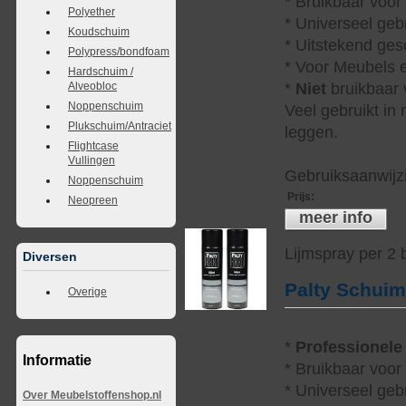
* Bruikbaar voor
Polyether
* Universeel geb
Koudschuim
* Uitstekend ges
Polypress/bondfoam
* Voor Meubels e
Hardschuim /
*
Niet
bruikbaar v
Alveobloc
Noppenschuim
Veel gebruikt in
Plukschuim/Antraciet
leggen.
Flightcase
Vullingen
Gebruiksaanwijzi
Noppenschuim
Prijs
:
Neopreen
meer info
Lijmspray per 2
Diversen
Palty Schui
Overige
*
Professionele
Informatie
* Bruikbaar voor
* Universeel geb
Over Meubelstoffenshop.nl