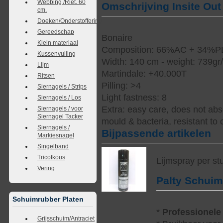
Webbing /Riet. 60
Omschrijving Insite Out
cm.
Doeken/Onderstoffering
Gereedschap
Bonaire
Klein materiaal
Composition: 66%AC + 34%P
Kussenvulling
Width: 140 cm - weight: 739gr
Lijm
Martindale: +40.000T
Ritsen
Pilling: >4
Siernagels / Strips
Light fastness: 8
Siernagels / Los
Extra: easy care, does not abso
Siernagels / voor
Siernagel Tacker
mould & bacteria, resistant to 
Siernagels /
Bijpassende artikelen
Markiesnagel
Singelband
Tricotkous
Lijmspray per st
Vering
Palty Schui
Schuimrubber Platen
*
Professionele
Grijsschuim/Antraciet