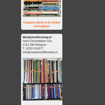
Coupons alleen in de winkel
verkrijgbaar
Meubelstoffenshop.nl
Henri Dunantplein 32a
2181 EM Hillegom
T.: 0252-524077
info@meubelstoffenshop.nl