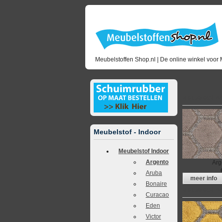
Meubelstoffen Shop.nl | De online winkel voor 
Meubelstof A
Meubelstof - Indoor
Meubelstof Indoor
Argento
Arg
Aruba
meer info
Bonaire
Meubelstof A
Curacao
Eden
Victor