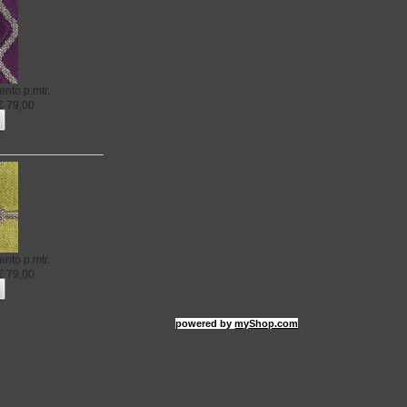
ento
p.mtr.
€
79,00
rgento 008
ento
p.mtr.
€
79,00
powered by
myShop.com