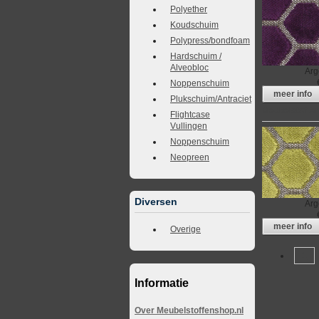
Polyether
Koudschuim
Polypress/bondfoam
Hardschuim /
Alveobloc
Arg
Noppenschuim
meer info
Plukschuim/Antraciet
Meubelstof A
Flightcase
Vullingen
Noppenschuim
Neopreen
Diversen
Arg
meer info
Overige
1
Informatie
Over Meubelstoffenshop.nl