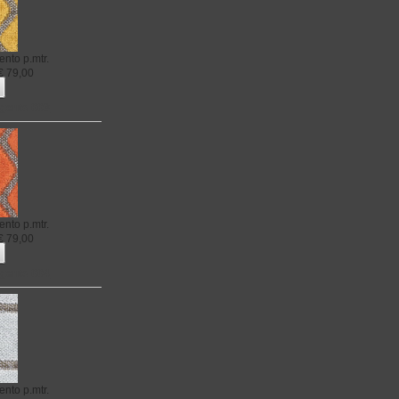
ento
p.mtr.
€
79,00
rgento 003
ento
p.mtr.
€
79,00
rgento 004
ento
p.mtr.