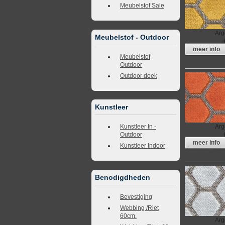
Meubelstof Sale
Arg
Meubelstof - Outdoor
meer info
Meubelstof
Meubelstof A
Outdoor
Outdoor doek
Kunstleer
Arg
Kunstleer In -
Outdoor
meer info
Kunstleer Indoor
Meubelstof A
Benodigdheden
Bevestiging
Webbing /Riet
60cm.
Arg