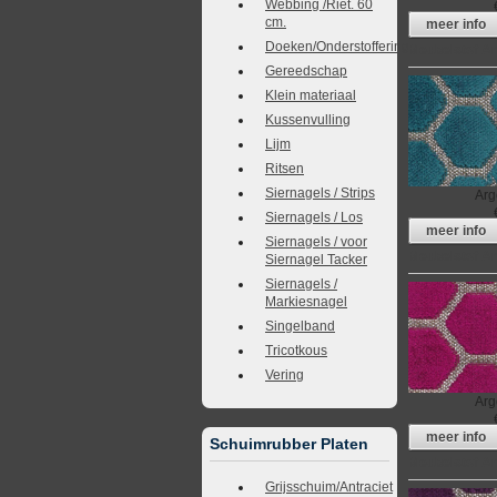
Webbing /Riet. 60
cm.
meer info
Doeken/Onderstoffering
Meubelstof A
Gereedschap
Klein materiaal
Kussenvulling
Lijm
Ritsen
Siernagels / Strips
Arg
Siernagels / Los
meer info
Siernagels / voor
Meubelstof A
Siernagel Tacker
Siernagels /
Markiesnagel
Singelband
Tricotkous
Vering
Arg
meer info
Schuimrubber Platen
Meubelstof A
Grijsschuim/Antraciet