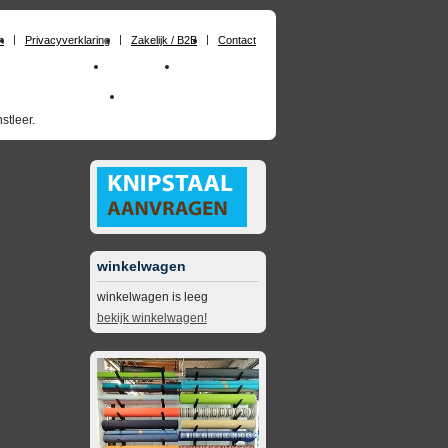
n
Privacyverklaring
Zakelijk / B2B
Contact
huimrubber op maat
Materialen
Zakelijk / B2B
skai_kunstleer outdoor
opruimingsartikelen
stleer.
winkelwagen
winkelwagen is leeg
bekijk winkelwagen!