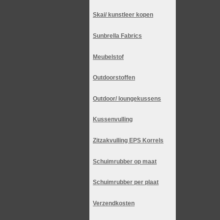
Skai/ kunstleer kopen
Sunbrella Fabrics
Meubelstof
Outdoorstoffen
Outdoor/ loungekussens
Kussenvulling
Zitzakvulling EPS Korrels
Schuimrubber op maat
Schuimrubber per plaat
Verzendkosten