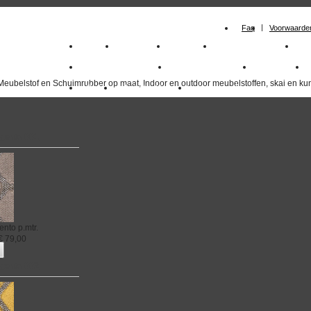
Faq
Voorwaarde
Home
Meubelstof
Kunstleer
Schuimrubberplaten
Sc
milano_outdoorstoffen
skai kunstleer kopen
outdoorstof
Meubelstof en Schuimrubber op maat, Indoor en outdoor meubelstoffen, skai en kun
Outlet
Meubelstof indoor
duurzaam
rgento 001
ento
p.mtr.
€
79,00
rgento 002