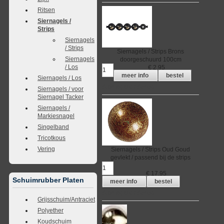
Ritsen
Siernagels /
Strips
Siernagels
/ Strips
Siernagels / Strips
Brons
Siernagels
doorgeschuurd
100cm
/ Los
€
2,95
meer info
bestel
Siernagels / Los
Siernagels / Strips
Siernagels / voor
Siernagel Tacker
Siernagels /
Markiesnagel
Singelband
Tricotkous
Vering
Siernagels / Strips
Oud Goud
gevlekt / passend bij de strips
€
17,95
Schuimrubber Platen
meer info
bestel
Siernagels / Strips
Grijsschuim/Antraciet
Polyether
Koudschuim