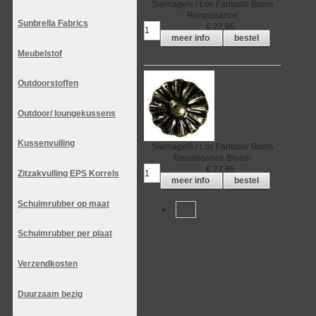
Siernagels / Los
Fantasie Brons
Renaissance
Sunbrella Fabrics
€
27,95
meer info
bestel
Meubelstof
Siernagels / Los
Outdoorstoffen
Outdoor/ loungekussens
Kussenvulling
Siernagels / Los
Fantasie Brons
Renaissance Bloem
€
27,95
Zitzakvulling EPS Korrels
meer info
bestel
Schuimrubber op maat
1
Schuimrubber per plaat
Verzendkosten
Duurzaam bezig