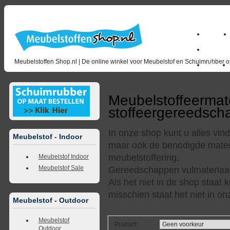
Home
milano_
Meubelstoffen Shop.nl | De online winkel voor Meubelstof en Schuimrubber op
Outlet
Meubelstoffeermat
stoffeergereedsc
In onze shop kunt u alles vi
Meubelstof - Indoor
maar ook de benodigde mater
meubelstoffering.
Meubelstof Indoor
Meubelstof Sale
Gereedschappen vulmateriaal e
Als het niet in de shop staat k
misschien staat het niet in o
Meubelstof - Outdoor
Meubelstof
Product
:
Outdoor