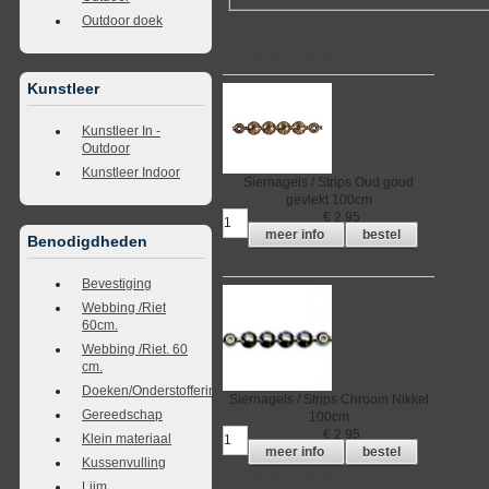
Outdoor doek
Siernagels / Strips
Kunstleer
Kunstleer In -
Outdoor
Kunstleer Indoor
Siernagels / Strips
Oud goud
gevlekt
100cm
€
2,95
meer info
bestel
Benodigdheden
Siernagels / Strips
Bevestiging
Webbing /Riet
60cm.
Webbing /Riet. 60
cm.
Doeken/Onderstoffering
Siernagels / Strips
Chroom Nikkel
Gereedschap
100cm
€
2,95
Klein materiaal
meer info
bestel
Kussenvulling
Siernagels / Strips
Lijm