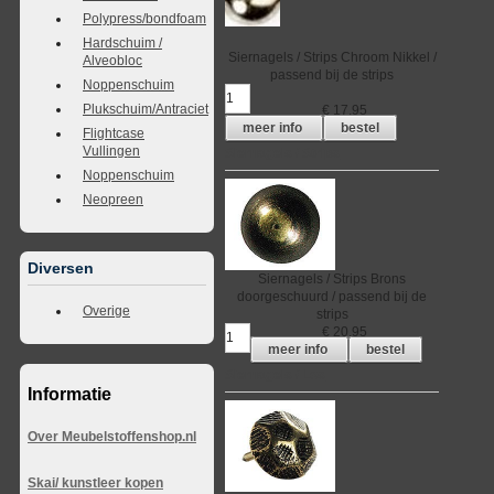
Polypress/bondfoam
Hardschuim /
Siernagels / Strips
Chroom Nikkel /
Alveobloc
passend bij de strips
Noppenschuim
Plukschuim/Antraciet
€
17,95
meer info
bestel
Flightcase
Vullingen
Siernagels / Strips
Noppenschuim
Neopreen
Diversen
Siernagels / Strips
Brons
doorgeschuurd / passend bij de
Overige
strips
€
20,95
meer info
bestel
Siernagels / Los
Informatie
Over Meubelstoffenshop.nl
Skai/ kunstleer kopen