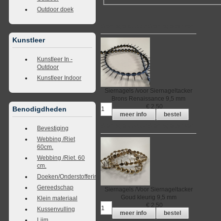
Outdoor doek
Siernagels /voor Siernageltacker
Kunstleer
Kunstleer In -
Outdoor
Kunstleer Indoor
Siernagels /voor Siernageltacker
Brons Renaissance
9,5 mm
€
2,50
Benodigdheden
meer info
bestel
Siernagels /Voor Siernageltacker
Bevestiging
Webbing /Riet
60cm.
Webbing /Riet. 60
cm.
Doeken/Onderstoffering
Gereedschap
Siernagels /Voor Siernageltacker
Goud kleurig
9,5 mm
Klein materiaal
€
2,50
Kussenvulling
meer info
bestel
Lijm