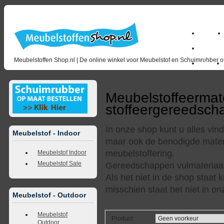
Home
milano_
Meubelstoffen Shop.nl | De online winkel voor Meubelstof en Schuimrubber op
Outlet
Meubelstoffeermat
stoffeergereedsc
In onze shop kunt u alles vi
Meubelstof - Indoor
maar ook de benodigde mater
meubelstoffering.
Meubelstof Indoor
Meubelstof Sale
Gereedschappen vulmateriaal e
Als het niet in de shop staat k
misschien staat het niet in o
Meubelstof - Outdoor
Meubelstof
Product
:
Outdoor