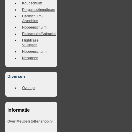
Koudschuim
Polypress/bondfoam
Hardschuim /
Alveobloc
Noppenschuim
Plukschuim/Antraciet
Flightcase
Vullingen
Noppenschuim
Neopreen
Diversen
Overige
Informatie
Over Meubelstoffenshop.nl