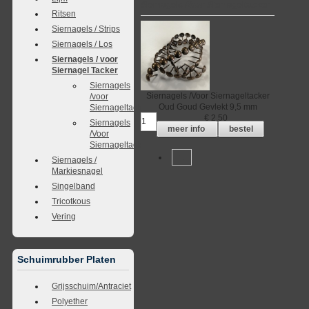
Siernagels /Voor Siernageltacker
Ritsen
Siernagels / Strips
Siernagels / Los
Siernagels / voor
Siernagel Tacker
Siernagels
Siernagels /Voor Siernageltacker
/voor
Oud Goud Gevlekt
9,5 mm
Siernageltacker
€
2,50
Siernagels
meer info
bestel
/Voor
Siernageltacker
1
Siernagels /
Markiesnagel
Singelband
Tricotkous
Vering
Schuimrubber Platen
Grijsschuim/Antraciet
Polyether