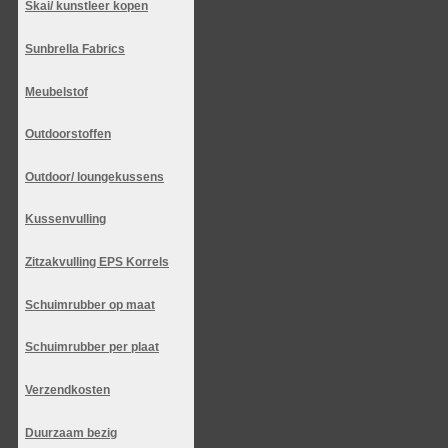
Skai/ kunstleer kopen
Sunbrella Fabrics
Meubelstof
Outdoorstoffen
Outdoor/ loungekussens
Kussenvulling
Zitzakvulling EPS Korrels
Schuimrubber op maat
Schuimrubber per plaat
Verzendkosten
Duurzaam bezig