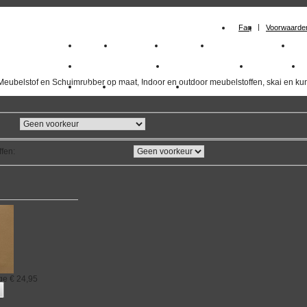
Faq
Voorwaarde
Home
Meubelstof
Kunstleer
Schuimrubberplaten
Sc
milano_outdoorstoffen
skai kunstleer kopen
outdoorstof
Meubelstof en Schuimrubber op maat, Indoor en outdoor meubelstoffen, skai en kun
Outlet
Meubelstof indoor
duurzaam
ffen
:
ge
€ 24,95