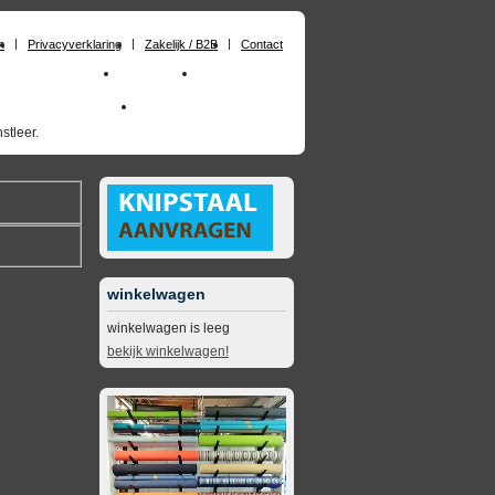
n
Privacyverklaring
Zakelijk / B2B
Contact
huimrubber op maat
Materialen
Zakelijk / B2B
skai_kunstleer outdoor
opruimingsartikelen
stleer.
winkelwagen
winkelwagen is leeg
bekijk winkelwagen!