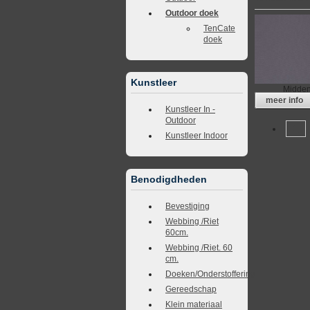
Outdoor doek
TenCate
doek
Kunstleer
Midden
meer info
Kunstleer In -
Outdoor
1
Kunstleer Indoor
Benodigdheden
Bevestiging
Webbing /Riet
60cm.
Webbing /Riet. 60
cm.
Doeken/Onderstoffering
Gereedschap
Klein materiaal