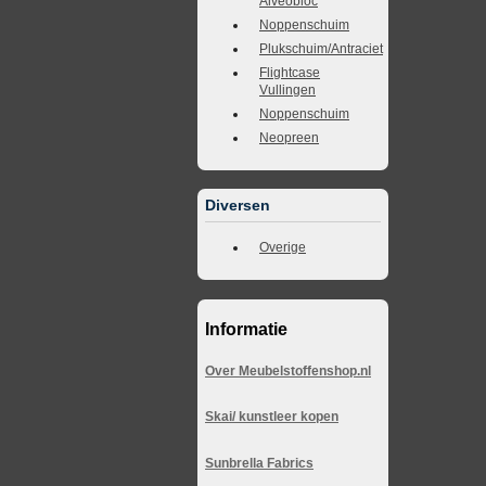
Alveobloc
Noppenschuim
Plukschuim/Antraciet
Flightcase
Vullingen
Noppenschuim
Neopreen
Diversen
Overige
Informatie
Over Meubelstoffenshop.nl
Skai/ kunstleer kopen
Sunbrella Fabrics