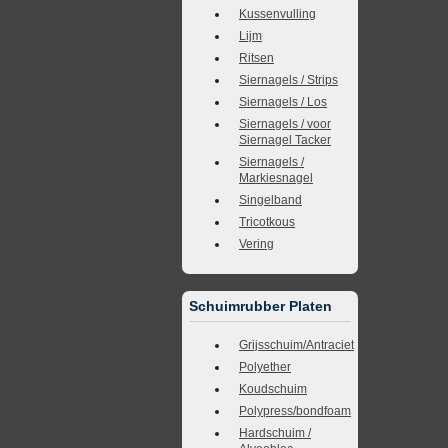
Kussenvulling
Lijm
Ritsen
Siernagels / Strips
Siernagels / Los
Siernagels / voor
Siernagel Tacker
Siernagels /
Markiesnagel
Singelband
Tricotkous
Vering
Schuimrubber Platen
Grijsschuim/Antraciet
Polyether
Koudschuim
Polypress/bondfoam
Hardschuim /