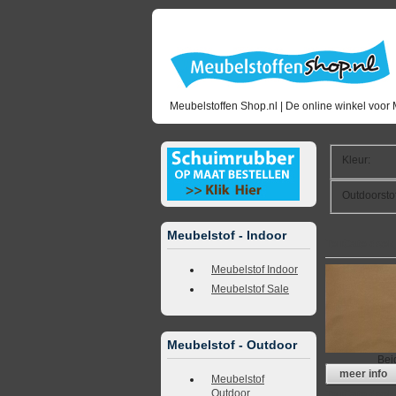
Meubelstoffen Shop.nl | De online winkel voor 
Kleur
:
Outdoorsto
Meubelstof - Indoor
TenCate doek
Meubelstof Indoor
Meubelstof Sale
Meubelstof - Outdoor
Bei
meer info
Meubelstof
Outdoor
TenCate doek