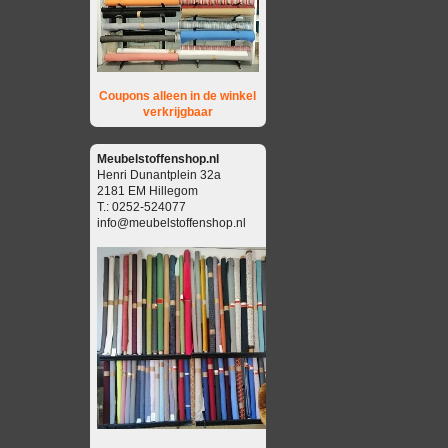
Coupons alleen in de winkel
verkrijgbaar
Meubelstoffenshop.nl
Henri Dunantplein 32a
2181 EM Hillegom
T.: 0252-524077
info@meubelstoffenshop.nl