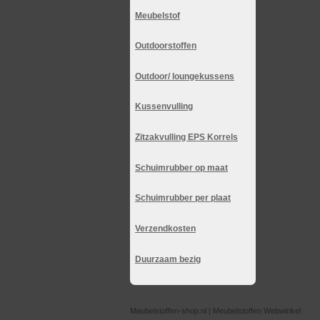
Meubelstof
Outdoorstoffen
Outdoor/ loungekussens
Kussenvulling
Zitzakvulling EPS Korrels
Schuimrubber op maat
Schuimrubber per plaat
Verzendkosten
Duurzaam bezig
Meubelstoffen-shop.nl | Meubelstoffen Webwinkel