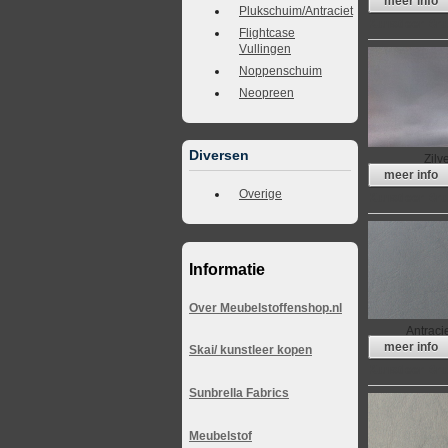
meer info
Plukschuim/Antraciet
Kunstleer Bru
Flightcase
Vullingen
Noppenschuim
Neopreen
Diversen
Zilv
meer info
Overige
Kunstleer Bru
Informatie
Over Meubelstoffenshop.nl
Antraci
meer info
Skai/ kunstleer kopen
Kunstleer Bru
Sunbrella Fabrics
Meubelstof