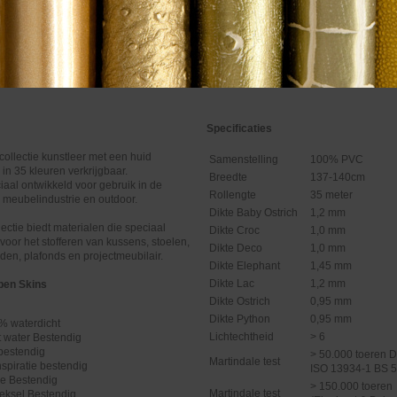
Specificaties
collectie kunstleer met een huid
Samenstelling
100% PVC
n in 35 kleuren verkrijgbaar.
Breedte
137-140cm
ciaal ontwikkeld voor gebruik in de
Rollengte
35 meter
, meubelindustrie en outdoor.
Dikte Baby Ostrich
1,2 mm
ectie biedt materialen die speciaal
Dikte Croc
1,0 mm
 voor het stofferen van kussens, stoelen,
Dikte Deco
1,0 mm
en, plafonds en projectmeubilair.
Dikte Elephant
1,45 mm
Dikte Lac
1,2 mm
pen Skins
Dikte Ostrich
0,95 mm
Dikte Python
0,95 mm
% waterdicht
Lichtechtheid
> 6
t water Bestendig
bestendig
> 50.000 toeren 
Martindale test
nspiratie bestendig
ISO 13934-1 BS 
ne Bestendig
> 150.000 toeren
Martindale test
eksel Bestendig