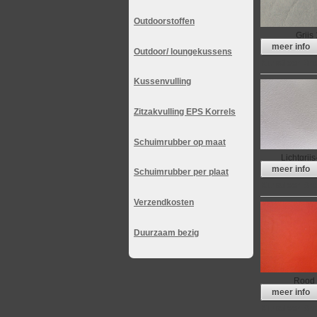
Outdoorstoffen
Grijs
meer info
Outdoor/ loungekussens
Kunstleer Bru
Kussenvulling
Zitzakvulling EPS Korrels
Schuimrubber op maat
Lichtgrij
meer info
Schuimrubber per plaat
Kunstleer Bru
Verzendkosten
Duurzaam bezig
Rood
meer info
Kunstleer Bru