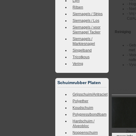
Lijm
- Hog
Ritsen
- Nie
- Vrij
Siernagels / Strips
Cd/A
Siernagels / Los
Siernagels / voor
Reiniging
Siernagel Tacker
Siernagels /
Markiesnagel
- Geb
met 
Singelband
- Voo
Tricotkous
natte
Vering
- Vyv
Schuimrubber Platen
Kunstleer Bru
Grijsschuim/Antraciet
Polyether
Koudschuim
Polypress/bondfoam
Hardschuim /
Alveobloc
Zwart
Noppenschuim