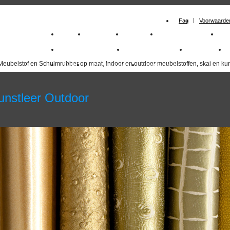
Faq
Voorwaarde
Home
Meubelstof
Kunstleer
Schuimrubberplaten
Sc
milano_outdoorstoffen
skai kunstleer kopen
outdoorstof
Meubelstof en Schuimrubber op maat, Indoor en outdoor meubelstoffen, skai en kun
Outlet
Meubelstof indoor
duurzaam
unstleer Outdoor