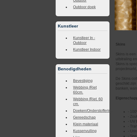
Outdoor
Outdoor doek
Kunstleer
Kunstleer In -
Outdoor
Skins
Kunstleer Indoor
Skins is een 
uitstraling e
Skins is spe
Benodigdheden
projectmarkt
De Skins coll
Bevestiging
geschikt zijn
Webbing /Riet
banken, wand
60cm.
Eigenschap
Webbing /Riet. 60
cm.
Doeken/Onderstoffering
- 100
- Zou
Gereedschap
- UV 
Klein materiaal
- Tra
Kussenvulling
- Uri
- Spe