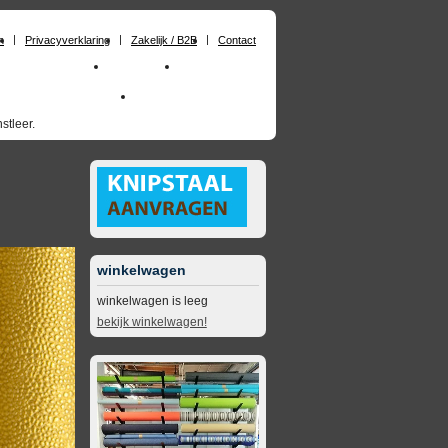
n
Privacyverklaring
Zakelijk / B2B
Contact
huimrubber op maat
Materialen
Zakelijk / B2B
skai_kunstleer outdoor
opruimingsartikelen
stleer.
winkelwagen
winkelwagen is leeg
bekijk winkelwagen!