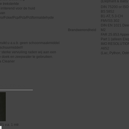
(Elephant & Baby 
e treksterkte
DIN 75200 or ISO
t irriterend voor de huid
BS 5852
 van
B1-AT, 5.3-CH
zo/Fckw/Pcp/Pcb/Pct/formaldehyde
FMVSS 302
DIN EN 1021 Deel
Brandwerendheid
M2
FAR 25.853 Appen
Part 1 (alleen Ele
ruikt u a.u.b. geen schoonmaakmiddel
IMO RESOLUTIO
schuurmiddel!!
A652
r sterke vervuiling raden wij aan een
(Lac, Python, Ostr
 doek en zeepwater te gebruiken.
a Cleaner
no € 19,95 p.mtr.
 01
v.a. 1 mtr.