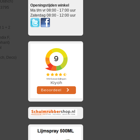
Ostrich)
Openingstijden winkel
 3795
Ma t/m vr 08:00 - 17:00 uur
Zaterdag 08:00 - 12:00 uur
 1 + 2
dix F,
phant)
N
ich, Deco)