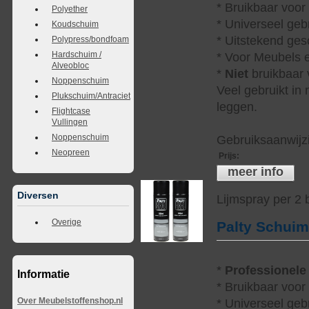
* Bruikbaar voor
Polyether
* Universeel geb
Koudschuim
* Uitstekend ges
Polypress/bondfoam
Hardschuim /
* Voor Meubels e
Alveobloc
*
Niet
bruikbaar v
Noppenschuim
Veel gebruikt in
Plukschuim/Antraciet
leggen.
Flightcase
Vullingen
Noppenschuim
Gebruiksaanwijzi
Neopreen
Prijs
:
meer info
Diversen
Lijmspray per 2
Overige
Palty Schui
*
Professionele
Informatie
* Bruikbaar voor
Over Meubelstoffenshop.nl
* Universeel geb