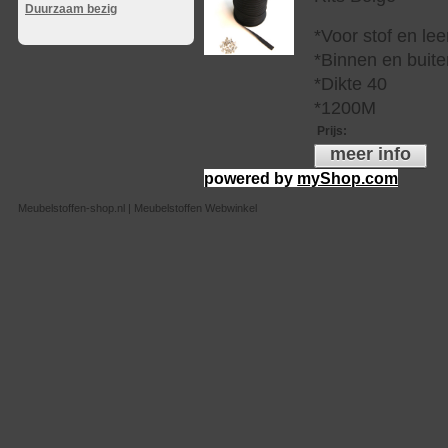
Duurzaam bezig
*Voor stof en lee
*Binnen en buite
*Dikte 40
*1200M
Prijs
:
meer info
powered by
myShop.com
Meubelstoffen-shop.nl | Meubelstoffen Webwinkel