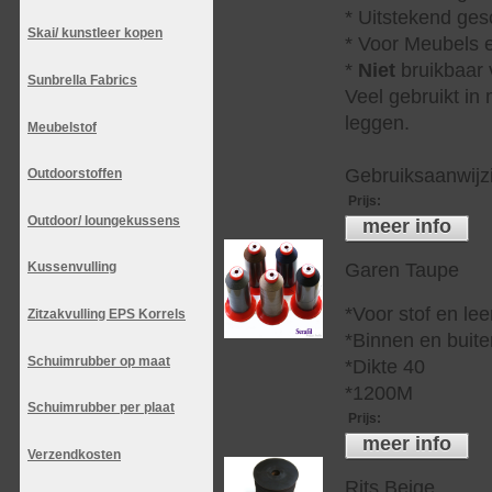
* Uitstekend ges
Skai/ kunstleer kopen
* Voor Meubels e
*
Niet
bruikbaar v
Sunbrella Fabrics
Veel gebruikt in
leggen.
Meubelstof
Gebruiksaanwijzi
Outdoorstoffen
Prijs
:
Outdoor/ loungekussens
meer info
Garen Taupe
Kussenvulling
*Voor stof en lee
Zitzakvulling EPS Korrels
*Binnen en buite
Schuimrubber op maat
*Dikte 40
*1200M
Schuimrubber per plaat
Prijs
:
meer info
Verzendkosten
Rits Beige