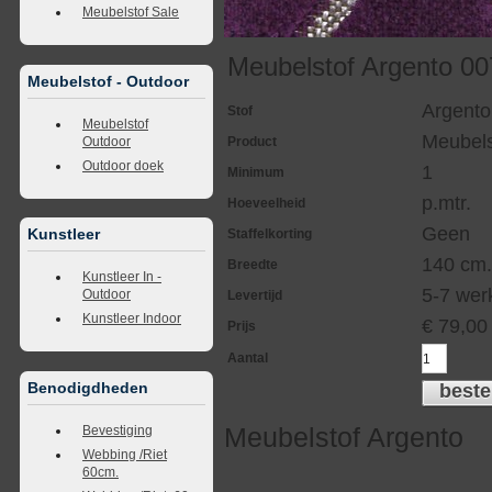
Meubelstof Sale
Meubelstof Argento 00
Meubelstof - Outdoor
Argento
Stof
Meubelstof
Meubels
Outdoor
Product
Outdoor doek
1
Minimum
p.mtr.
Hoeveelheid
Geen
Kunstleer
Staffelkorting
140 cm
Breedte
Kunstleer In -
5-7 we
Outdoor
Levertijd
Kunstleer Indoor
€
79,00
Prijs
Aantal
Benodigdheden
beste
Meubelstof Argento
Bevestiging
Webbing /Riet
60cm.