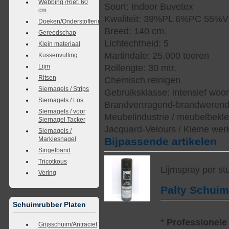
Webbing /Riet. 60
Soort: Indoor Buvetex
cm.
Kwaliteit: 39%PL 6%PC 55%V
Doeken/Onderstoffering
Breed: 140 cm.
Gereedschap
Lichtechtheid: 5
Klein materiaal
Martindale: 25.000 toeren
Kussenvulling
Lijm
Rollengte: 30 mtr.
Ritsen
Chemisch reinigen
Siernagels / Strips
Gebruiksklasse: intensief woo
Siernagels / Los
Brandvertragend-brandwerend
Siernagels / voor
Meubelindustrie / meubelbekled
Siernagel Tacker
Jacquard-Velours / Kleine wer
Siernagels /
Markiesnagel
Bijpassende artikelen
Singelband
Tricotkous
Lijmspray per st
Vering
Palty Schui
Schuimrubber Platen
*
Professionele
Grijsschuim/Antraciet