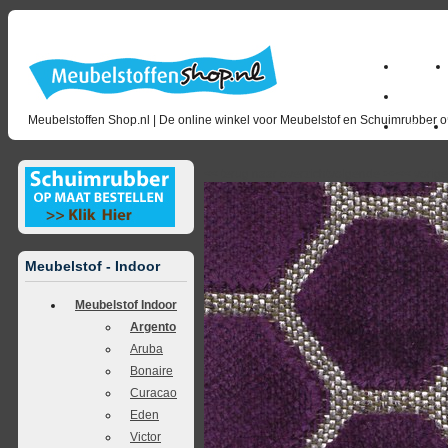
Home
milano_
Meubelstoffen Shop.nl | De online winkel voor Meubelstof en Schuimrubber op
Outlet
<<
terug naar overzicht
volgende
>>
<<
vorig
Meubelstof - Indoor
Meubelstof Indoor
Argento
Aruba
Bonaire
Curacao
Eden
Victor