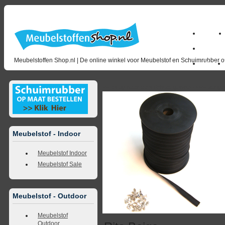
Home
milano_
Meubelstoffen Shop.nl | De online winkel voor Meubelstof en Schuimrubber op
Outlet
<<
terug naar overzicht
volgende
>>
<<
vorig
Meubelstof - Indoor
Meubelstof Indoor
Meubelstof Sale
Meubelstof - Outdoor
Meubelstof
Outdoor