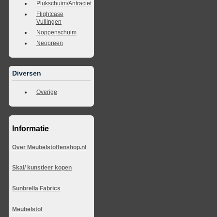
Plukschuim/Antraciet
Flightcase
Vullingen
Noppenschuim
Neopreen
Diversen
Overige
Informatie
Over Meubelstoffenshop.nl
Skai/ kunstleer kopen
Sunbrella Fabrics
Meubelstof