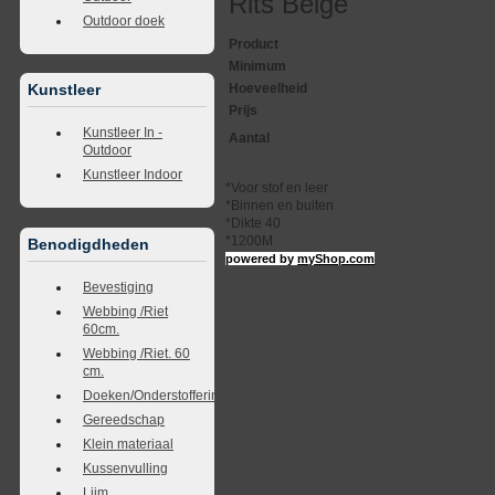
Rits Beige
Outdoor doek
Product
Minimum
Hoeveelheid
Kunstleer
Prijs
Kunstleer In -
Aantal
Outdoor
Kunstleer Indoor
*Voor stof en leer
*Binnen en buiten
*Dikte 40
*1200M
Benodigdheden
powered by
myShop.com
Bevestiging
Webbing /Riet
60cm.
Webbing /Riet. 60
cm.
Doeken/Onderstoffering
Gereedschap
Klein materiaal
Kussenvulling
Lijm