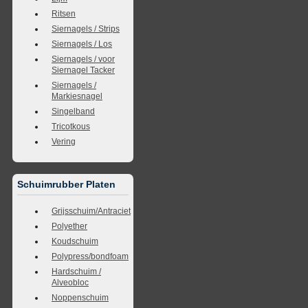
Ritsen
Siernagels / Strips
Siernagels / Los
Siernagels / voor
Siernagel Tacker
Siernagels /
Markiesnagel
Singelband
Tricotkous
Vering
Schuimrubber Platen
Grijsschuim/Antraciet
Polyether
Koudschuim
Polypress/bondfoam
Hardschuim /
Alveobloc
Noppenschuim