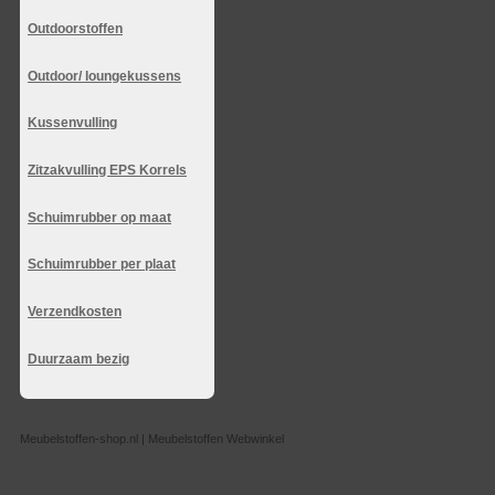
Outdoorstoffen
Outdoor/ loungekussens
Kussenvulling
Zitzakvulling EPS Korrels
Schuimrubber op maat
Schuimrubber per plaat
Verzendkosten
Duurzaam bezig
Meubelstoffen-shop.nl | Meubelstoffen Webwinkel