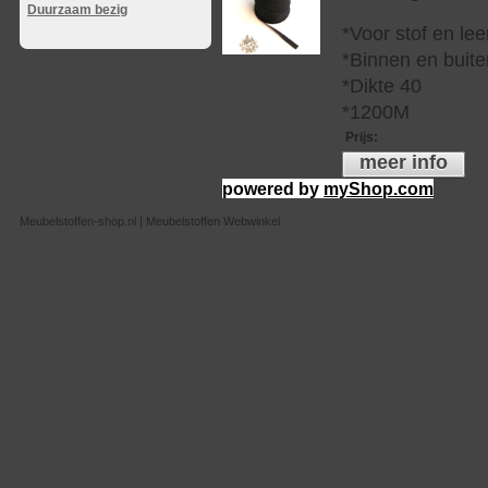
Duurzaam bezig
*Voor stof en lee
*Binnen en buite
*Dikte 40
*1200M
Prijs
:
meer info
powered by
myShop.com
Meubelstoffen-shop.nl | Meubelstoffen Webwinkel