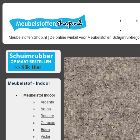
Home
milano_
Meubelstoffen Shop.nl | De online winkel voor Meubelstof en Schuimrubber op
Outlet
<<
terug naar overzicht
volgende
>>
<<
vorig
Meubelstof - Indoor
Meubelstof Indoor
Argento
Aruba
Bonaire
Curacao
Eden
Victor