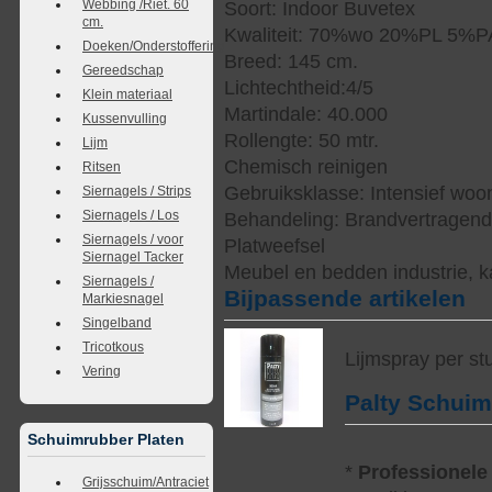
Webbing /Riet. 60
Soort: Indoor Buvetex
cm.
Kwaliteit: 70%wo 20%PL 5%
Doeken/Onderstoffering
Breed: 145 cm.
Gereedschap
Lichtechtheid:4/5
Klein materiaal
Martindale: 40.000
Kussenvulling
Rollengte: 50 mtr.
Lijm
Chemisch reinigen
Ritsen
Gebruiksklasse: Intensief woo
Siernagels / Strips
Siernagels / Los
Behandeling: Brandvertragen
Siernagels / voor
Platweefsel
Siernagel Tacker
Meubel en bedden industrie, k
Siernagels /
Bijpassende artikelen
Markiesnagel
Singelband
Tricotkous
Lijmspray per st
Vering
Palty Schui
Schuimrubber Platen
*
Professionele
Grijsschuim/Antraciet