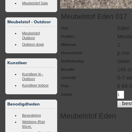
Meubelstof Sale
Meubelstof Eden 017
Meubelstof - Outdoor
Eden
Stof
Meubelstof
Meube
Product
Outdoor
1
Outdoor doek
Minimum
p.mtr.
Hoeveelheid
Geen
Staffelkorting
Kunstleer
145 c
Breedte
Kunstleer In -
5-7 w
Levertijd
Outdoor
€
69,
Kunstleer Indoor
Prijs
Aantal
bes
Benodigdheden
Meubelstof Eden
Bevestiging
Webbing /Riet
60cm.