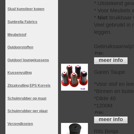
* Uitstekend ges
Skai/ kunstleer kopen
* Voor Meubels e
*
Niet
bruikbaar v
Sunbrella Fabrics
Veel gebruikt in
leggen.
Meubelstof
Gebruiksaanwijzi
Outdoorstoffen
Prijs
:
meer info
Outdoor/ loungekussens
Garen Taupe
Kussenvulling
*Voor stof en lee
Zitzakvulling EPS Korrels
*Binnen en buite
*Dikte 40
Schuimrubber op maat
*1200M
Schuimrubber per plaat
Prijs
:
meer info
Verzendkosten
Rits Beige