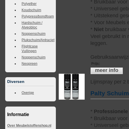
* Bruikbaar voor
Polyether
* Universeel geb
Koudschuim
* Uitstekend ges
Polypress/bondfoam
* Voor Meubels e
Hardschuim /
Alveobloc
*
Niet
bruikbaar v
Noppenschuim
Veel gebruikt in
Plukschuim/Antraciet
leggen.
Flightcase
Vullingen
Gebruiksaanwijzi
Noppenschuim
Prijs
:
Neopreen
meer info
Lijmspray per 2
Diversen
Palty Schui
Overige
*
Professionele
Informatie
* Bruikbaar voor
* Universeel geb
Over Meubelstoffenshop.nl