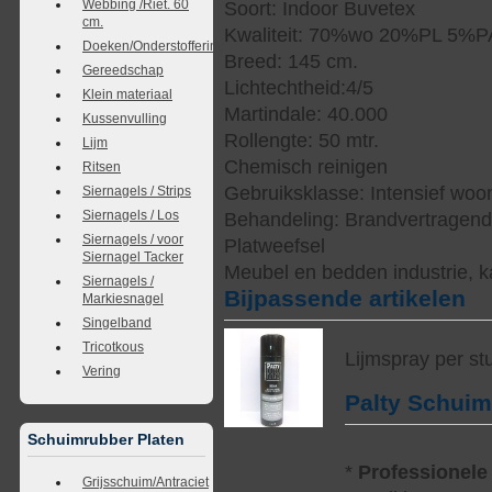
Webbing /Riet. 60
Soort: Indoor Buvetex
cm.
Kwaliteit: 70%wo 20%PL 5%
Doeken/Onderstoffering
Breed: 145 cm.
Gereedschap
Lichtechtheid:4/5
Klein materiaal
Martindale: 40.000
Kussenvulling
Rollengte: 50 mtr.
Lijm
Chemisch reinigen
Ritsen
Gebruiksklasse: Intensief woo
Siernagels / Strips
Siernagels / Los
Behandeling: Brandvertragen
Siernagels / voor
Platweefsel
Siernagel Tacker
Meubel en bedden industrie, k
Siernagels /
Bijpassende artikelen
Markiesnagel
Singelband
Tricotkous
Lijmspray per st
Vering
Palty Schui
Schuimrubber Platen
*
Professionele
Grijsschuim/Antraciet