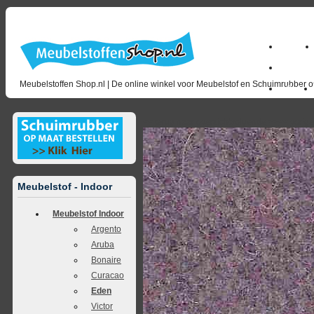
Home
milano_
Meubelstoffen Shop.nl | De online winkel voor Meubelstof en Schuimrubber op
Outlet
<<
terug naar overzicht
volgende
>>
<<
vorig
Meubelstof - Indoor
Meubelstof Indoor
Argento
Aruba
Bonaire
Curacao
Eden
Victor