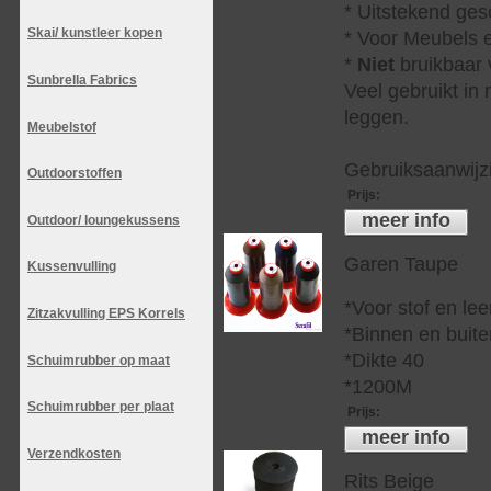
* Uitstekend ges
Skai/ kunstleer kopen
* Voor Meubels e
*
Niet
bruikbaar v
Sunbrella Fabrics
Veel gebruikt in
leggen.
Meubelstof
Gebruiksaanwijzi
Outdoorstoffen
Prijs
:
meer info
Outdoor/ loungekussens
Garen Taupe
Kussenvulling
*Voor stof en lee
Zitzakvulling EPS Korrels
*Binnen en buite
*Dikte 40
Schuimrubber op maat
*1200M
Schuimrubber per plaat
Prijs
:
meer info
Verzendkosten
Rits Beige