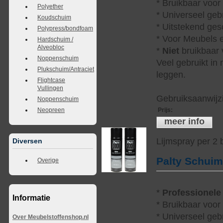
* Bruikbaar voor
Polyether
* Universeel geb
Koudschuim
* Uitstekend ges
Polypress/bondfoam
* Voor Meubels e
Hardschuim /
Alveobloc
*
Niet
bruikbaar v
Noppenschuim
Veel gebruikt in
Plukschuim/Antraciet
leggen.
Flightcase
Vullingen
Gebruiksaanwijzi
Noppenschuim
Prijs
:
Neopreen
meer info
Lijmspray per 2
Diversen
Palty Schui
Overige
*
Professionele
Informatie
* Bruikbaar voor
* Universeel geb
Over Meubelstoffenshop.nl