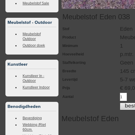
Meubelstof Sale
Meubelstof Eden 038
Meubelstof - Outdoor
Eden
Stof
Meubelstof
Meube
Product
Outdoor
1
Outdoor doek
Minimum
p.mtr.
Hoeveelheid
Geen
Staffelkorting
Kunstleer
145 c
Breedte
Kunstleer In -
5-7 w
Levertijd
Outdoor
€
69,
Kunstleer Indoor
Prijs
Aantal
bes
Benodigdheden
Meubelstof Eden
Bevestiging
Webbing /Riet
60cm.