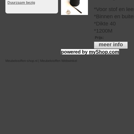
Duurzaam bezig
*Voor stof en lee
*Binnen en buite
*Dikte 40
*1200M
Prijs
:
meer info
powered by
myShop.com
Meubelstoffen-shop.nl | Meubelstoffen Webwinkel