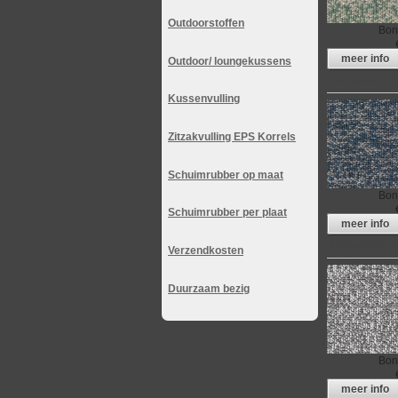
Outdoorstoffen
Bon
meer info
Outdoor/ loungekussens
Meubelstof Bo
Kussenvulling
Zitzakvulling EPS Korrels
Schuimrubber op maat
Bon
Schuimrubber per plaat
meer info
Meubelstof Bo
Verzendkosten
Duurzaam bezig
Bon
meer info