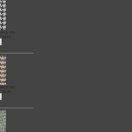
uba
p. mtr.
€
99,95
ruba 6
uba
p. mtr.
€
99,95
naire 1