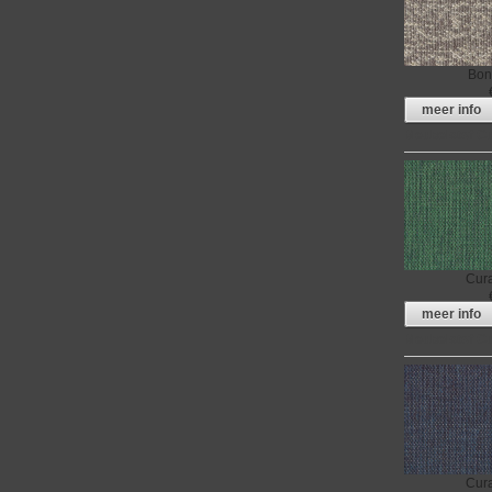
Bon
meer info
Meubelstof C
Cur
meer info
Meubelstof C
Cur