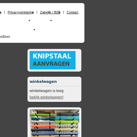
n
Privacyverklaring
Zakelijk / B2B
Contact
huimrubber op maat
Materialen
Zakelijk / B2B
skai_kunstleer outdoor
opruimingsartikelen
stleer.
winkelwagen
winkelwagen is leeg
bekijk winkelwagen!