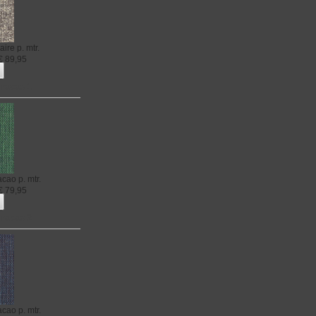
aire
p. mtr.
€
89,95
uracao 1
acao
p. mtr.
€
79,95
uracao 2
acao
p. mtr.