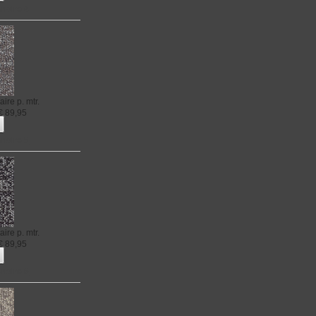
naire 4
aire
p. mtr.
€
89,95
naire 5
aire
p. mtr.
€
89,95
naire 6