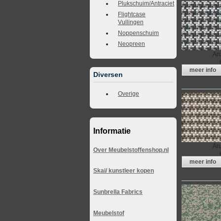
Plukschuim/Antraciet
Flightcase
Vullingen
Noppenschuim
Neopreen
Ar
meer info
Diversen
Meubelstof A
Overige
Informatie
Ar
Over Meubelstoffenshop.nl
meer info
Skai/ kunstleer kopen
Meubelstof Bo
Sunbrella Fabrics
Meubelstof