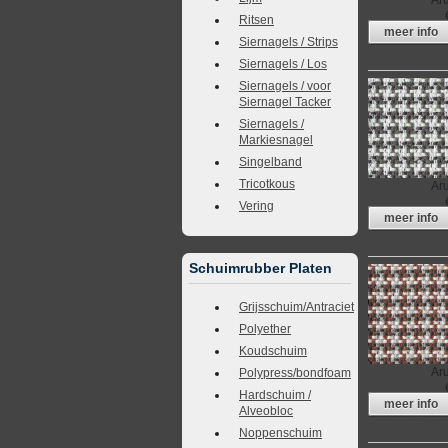
Ar
Ritsen
meer info
Siernagels / Strips
Meubelstof A
Siernagels / Los
Siernagels / voor
Siernagel Tacker
Siernagels /
Markiesnagel
Singelband
Tricotkous
Ar
Vering
meer info
Meubelstof A
Schuimrubber Platen
Grijsschuim/Antraciet
Polyether
Koudschuim
Ar
Polypress/bondfoam
Hardschuim /
meer info
Alveobloc
Meubelstof A
Noppenschuim