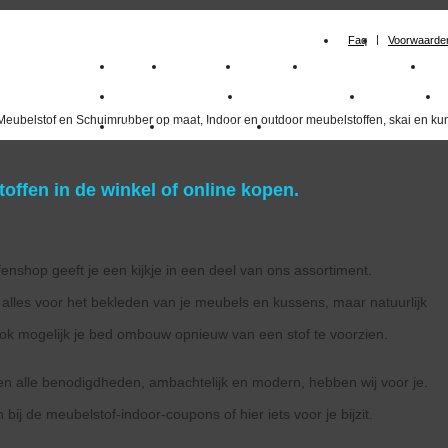
Faq
Voorwaarde
Home
Meubelstof
Kunstleer
Schuimrubberplaten
Sc
milano_outdoorstoffen
skai kunstleer kopen
outdoorstof
Meubelstof en Schuimrubber op maat, Indoor en outdoor meubelstoffen, skai en kun
Outlet
Meubelstof indoor
duurzaam
offen in de winkel of online kopen.
enshop geeft je een kijkje in een deel van ons assortiment.
alles voor het bekleden van je meubels en kussens, maar natuurlijk
 ook mogelijk je bed ombouw opnieuw van een stof te voorzien.
en alle benodigdheden, ambachtelijk en modern, hebben wij voor je.
 bij de meubelstof-indoor-coupons of hier iets voor je bijzit.