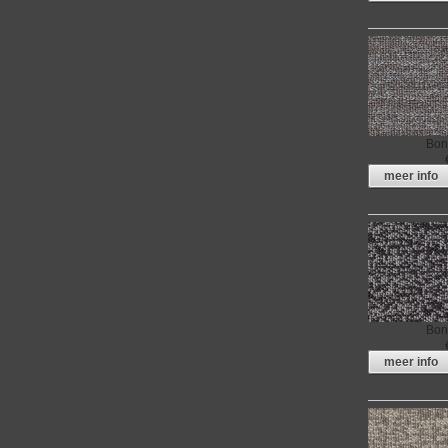
Meubelstof Bo
Bon
meer info
Meubelstof Bo
Bon
meer info
Meubelstof Bo