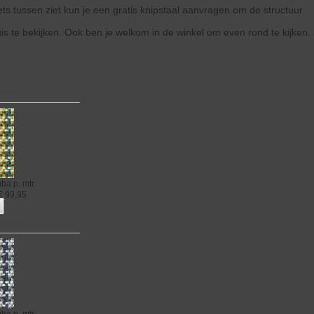
 iets tussen ziet kun je een gratis knipstaal aanvragen om de structuur
uis te bekijken. Ook ben je welkom in de winkel om even rond te kijken.
ruba 1
uba
p. mtr.
€
99,95
ruba 2