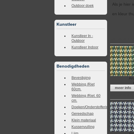
Als je hier
Outdoor doek
en kleur th
Kunstleer
Kunstleer In -
Meubelstof A
Outdoor
Kunstleer Indoor
Benodigdheden
Bevestiging
Ar
Webbing /Riet
meer info
60cm.
Meubelstof A
Webbing /Riet. 60
cm.
Doeken/Onderstoffering
Gereedschap
Klein materiaal
Kussenvulling
Lijm