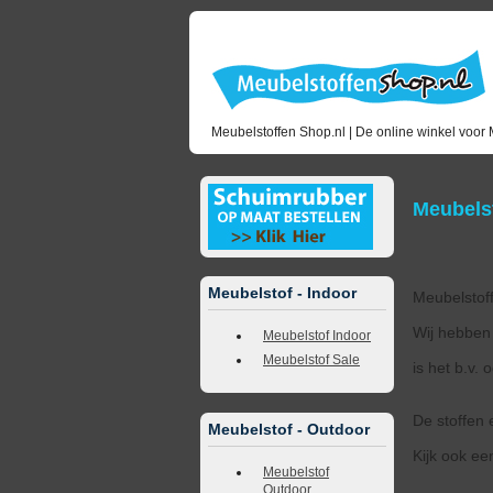
Meubelstoffen Shop.nl | De online winkel voor 
Meubelst
Meubelstof - Indoor
Meubelstoff
Wij hebben 
Meubelstof Indoor
Meubelstof Sale
is het b.v.
De stoffen 
Meubelstof - Outdoor
Kijk ook een
Meubelstof
Outdoor