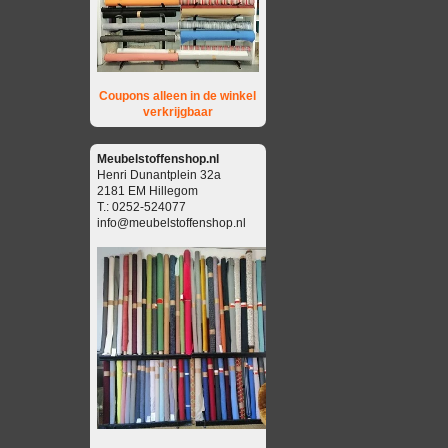
Coupons alleen in de winkel
verkrijgbaar
Meubelstoffenshop.nl
Henri Dunantplein 32a
2181 EM Hillegom
T.: 0252-524077
info@meubelstoffenshop.nl