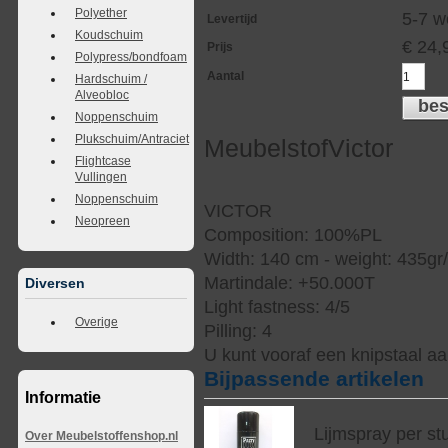
Polyether
5-7 w
Levertijd
Koudschuim
€
24,
Prijs
Polypress/bondfoam
Aantal
Hardschuim /
Alveobloc
bes
Noppenschuim
Plukschuim/Antraciet
MeubelstofVictor
Flightcase
Vullingen
Noppenschuim
VICTOR
Neopreen
Composition: 100%PL
Width: 140 cm - weight: 435gr
Martindale: +50.000T
Diversen
Light fastness: 4/5
Overige
Pilling: 4
U kunt vooraf een knipstaal a
Bijpassende artikelen
Informatie
Lijmspray per st
Over Meubelstoffenshop.nl