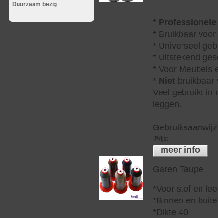
Duurzaam bezig
*
Professionele
* Bruikbaar voor
* Universeel geb
* Uitstekend ges
* Voor Meubels e
*
Niet
bruikbaar v
Veel gebruikt in
leggen.
Gebruiksaanwijzi
Prijs
:
meer info
Garen Taupe
*Voor stof en lee
*Binnen en buite
*Dikte 40