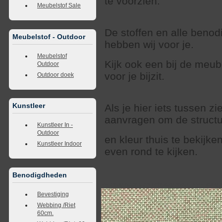
te voorzien.
Meubelstof Sale
De stoffen en alle beno
Meubelstof - Outdoor
hebben wij voor je.
Meubelstof
Kijk ook een bij de meub
Outdoor
voor je bijzit.
Outdoor doek
Kunstleer
Als je hier iets tussen zi
aanvragen om de struct
Kunstleer In -
Outdoor
en kleur thuis te bekijk
Kunstleer Indoor
even rond te kijken.
Benodigdheden
<<
terug naar overzicht
volgende
>>
<<
vorig
Bevestiging
Webbing /Riet
60cm.