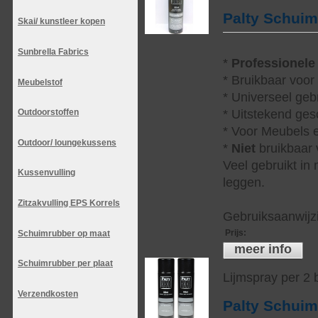
Palty Schui
Skai/ kunstleer kopen
Sunbrella Fabrics
*
Professionele
* Bruikbaar voor
Meubelstof
* Universeel geb
* Uitstekend ges
Outdoorstoffen
* Voor Meubels e
Outdoor/ loungekussens
*
Niet
bruikbaar v
Veel gebruikt in
Kussenvulling
leggen.
Zitzakvulling EPS Korrels
Gebruiksaanwijzi
Prijs
:
Schuimrubber op maat
meer info
Schuimrubber per plaat
Lijmspray per 2
Verzendkosten
Palty Schui