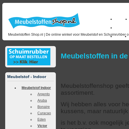
Home
milano_
Meubelstoffen Shop.nl | De online winkel voor Meubelstof en Schuimrubber op
Outlet
Meubelstoffen in de
Meubelstof - Indoor
Meubelstoffenshop geeft 
Meubelstof Indoor
assortiment.
Argento
Aruba
Wij hebben alles voor h
Bonaire
kussens, maar natuurlij
Curacao
Eden
is het b.v. ook mogelijk
Victor