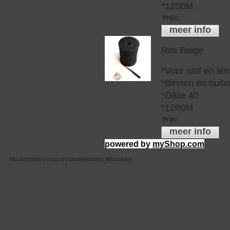
*1200M
Prijs
:
meer info
Rits Beige
*Voor stof en lee
*Binnen en buite
*Dikte 40
*1200M
Prijs
:
meer info
powered by
myShop.com
Meubelstoffen-shop.nl | Meubelstoffen Webwinkel