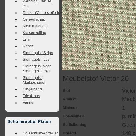
Webbing /Riet. 60
cm.
Doeken/Onderstoffering
Gereedschap
Klein materiaal
Kussenvulling
Lijm
Ritsen
Siernagels / Strips
Siernagels / Los
Siernagels / voor
Siernagel Tacker
Meubelstof Victor 20
Siernagels /
Markiesnagel
Singelband
Victo
Stof
Tricotkous
Meube
Product
Vering
1
Minimum
p. mtr
Hoeveelheid
Schuimrubber Platen
Geen
Staffelkorting
140 
Grijsschuim/Antraciet
Breedte