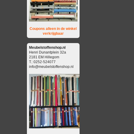
Coupons alleen in de winkel
verkrijgbaar
Meubelstoffenshop.nl
Henri Dunantplein 32a
2181 EM Hillegom
T.: 0252-524077
info@meubelstoffenshop.nl