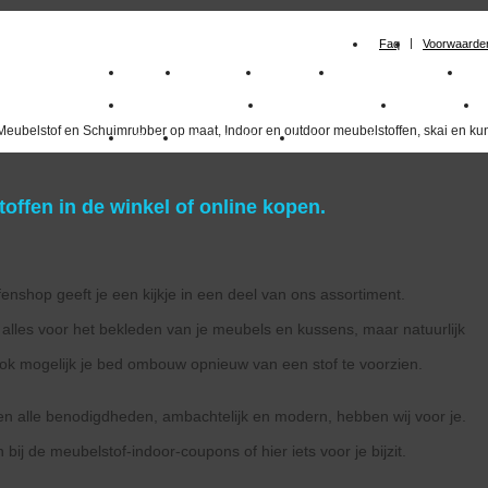
Faq
Voorwaarde
Home
Meubelstof
Kunstleer
Schuimrubberplaten
Sc
milano_outdoorstoffen
skai kunstleer kopen
outdoorstof
Meubelstof en Schuimrubber op maat, Indoor en outdoor meubelstoffen, skai en kun
Outlet
Meubelstof indoor
duurzaam
offen in de winkel of online kopen.
enshop geeft je een kijkje in een deel van ons assortiment.
alles voor het bekleden van je meubels en kussens, maar natuurlijk
 ook mogelijk je bed ombouw opnieuw van een stof te voorzien.
en alle benodigdheden, ambachtelijk en modern, hebben wij voor je.
 bij de meubelstof-indoor-coupons of hier iets voor je bijzit.