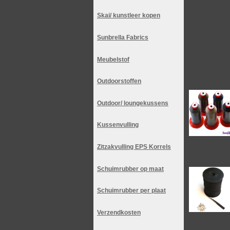
Skai/ kunstleer kopen
Sunbrella Fabrics
Meubelstof
Outdoorstoffen
Outdoor/ loungekussens
Kussenvulling
Zitzakvulling EPS Korrels
Schuimrubber op maat
Schuimrubber per plaat
Verzendkosten