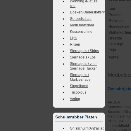
Webbing /Riet. 60
cm.
Stof
Doeken/Onderstoffering
Product
Gereedschap
Minimum
Klein materiaal
Hoeveelheid
Kussenvulling
Staffelkortin
Lijm
Breedte
Levertijd
Ritsen
Prijs
Siernagels / Strips
Siernagels / Los
Aantal
Siernagels / voor
Siernagel Tacker
Meubelst
Siernagels /
Markiesnagel
Singelband
Omschrijvin
Tricotkous
Vering
ARUBA
Samenstellin
Breedte: 140 c
Martindale: +
Schuimrubber Platen
Pilling: >4
Lichtechtheid:
Grijsschuim/Antraciet
Extra: vuilafs