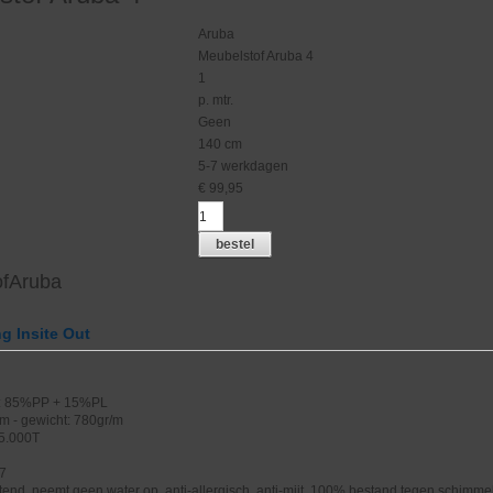
Aruba
Meubelstof Aruba 4
1
p. mtr.
g
Geen
140 cm
5-7 werkdagen
€
99,95
bestel
ofAruba
g Insite Out
g: 85%PP + 15%PL
m - gewicht: 780gr/m
25.000T
 7
totend, neemt geen water op, anti-allergisch, anti-mijt, 100% bestand tegen schimme