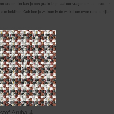
 iets tussen ziet kun je een gratis knipstaal aanvragen om de structuur
uis te bekijken. Ook ben je welkom in de winkel om even rond te kijken.
overzicht
volgende
>>
<<
vorige
stof Aruba 4