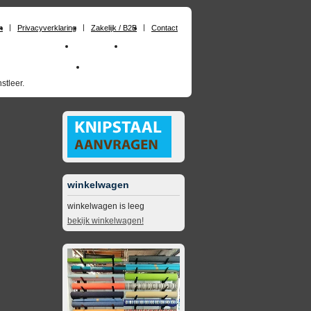
n
Privacyverklaring
Zakelijk / B2B
Contact
huimrubber op maat
Materialen
Zakelijk / B2B
skai_kunstleer outdoor
opruimingsartikelen
stleer.
winkelwagen
winkelwagen is leeg
bekijk winkelwagen!