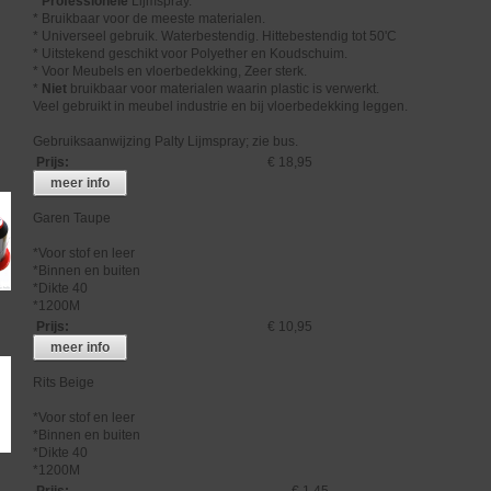
*
Professionele
Lijmspray.
* Bruikbaar voor de meeste materialen.
* Universeel gebruik. Waterbestendig. Hittebestendig tot 50'C
* Uitstekend geschikt voor Polyether en Koudschuim.
* Voor Meubels en vloerbedekking, Zeer sterk.
*
Niet
bruikbaar voor materialen waarin plastic is verwerkt.
Veel gebruikt in meubel industrie en bij vloerbedekking leggen.
Gebruiksaanwijzing Palty Lijmspray; zie bus.
Prijs
:
€ 18,95
meer info
Garen Taupe
*Voor stof en leer
*Binnen en buiten
*Dikte 40
*1200M
Prijs
:
€ 10,95
meer info
Rits Beige
*Voor stof en leer
*Binnen en buiten
*Dikte 40
*1200M