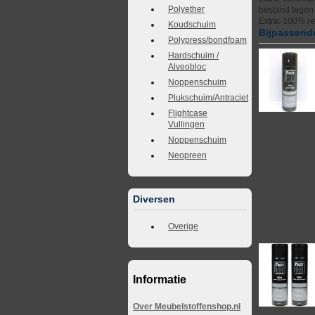
Polyether
bestand tegen
Extra: 100% r
Koudschuim
Bijpassende
Polypress/bondfoam
Hardschuim /
Alveobloc
Noppenschuim
Plukschuim/Antraciet
Flightcase
Vullingen
Noppenschuim
Neopreen
Diversen
Overige
Informatie
Over Meubelstoffenshop.nl