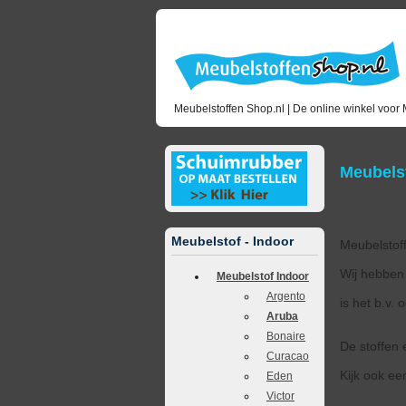
Meubelstoffen Shop.nl | De online winkel voor 
Meubelst
Meubelstof - Indoor
Meubelstoff
Wij hebben 
Meubelstof Indoor
Argento
is het b.v.
Aruba
Bonaire
De stoffen 
Curacao
Kijk ook een
Eden
Victor