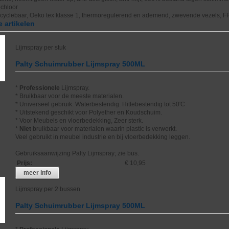
 chloor
ecyclebaar, Oeko tex klasse 1, thermoregulerend en ademend, zwevende vezels, 
 artikelen
Lijmspray per stuk
Palty Schuimrubber Lijmspray 500ML
*
Professionele
Lijmspray.
* Bruikbaar voor de meeste materialen.
* Universeel gebruik. Waterbestendig. Hittebestendig tot 50'C
* Uitstekend geschikt voor Polyether en Koudschuim.
* Voor Meubels en vloerbedekking, Zeer sterk.
*
Niet
bruikbaar voor materialen waarin plastic is verwerkt.
Veel gebruikt in meubel industrie en bij vloerbedekking leggen.
Gebruiksaanwijzing Palty Lijmspray; zie bus.
Prijs
:
€ 10,95
meer info
Lijmspray per 2 bussen
Palty Schuimrubber Lijmspray 500ML