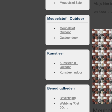
Meubelstof Sale
Als je hier
en kleur th
Meubelstof - Outdoor
<<
terug naar 
Meubelstof
Outdoor
Outdoor doek
Kunstleer
Kunstleer In -
Outdoor
Kunstleer Indoor
Benodigdheden
Bevestiging
Webbing /Riet
60cm.
Meubel