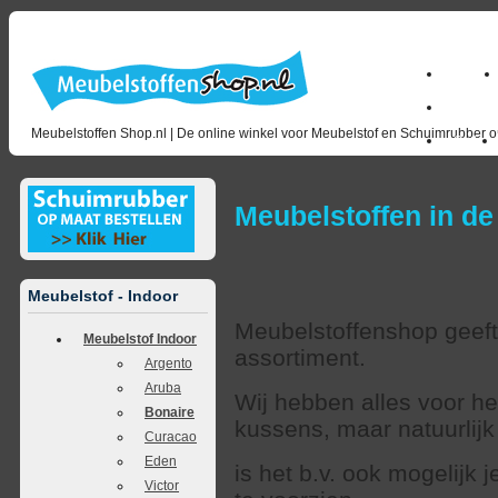
Home
milano_
Meubelstoffen Shop.nl | De online winkel voor Meubelstof en Schuimrubber op
Outlet
Meubelstoffen in de
Meubelstof - Indoor
Meubelstoffenshop geeft 
Meubelstof Indoor
assortiment.
Argento
Aruba
Wij hebben alles voor h
Bonaire
kussens, maar natuurlij
Curacao
Eden
is het b.v. ook mogelijk
Victor