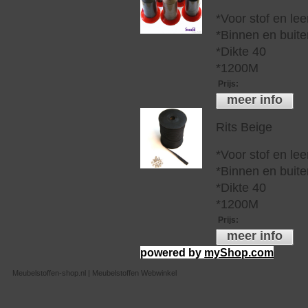
*Voor stof en lee
*Binnen en buite
*Dikte 40
*1200M
Prijs
:
meer info
Rits Beige
*Voor stof en lee
*Binnen en buite
*Dikte 40
*1200M
Prijs
:
meer info
powered by
myShop.com
Meubelstoffen-shop.nl | Meubelstoffen Webwinkel