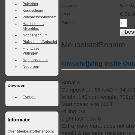
Polyether
5-7 w
Levertijd
Koudschuim
€
89,
Prijs
Polypress/bondfoam
Aantal
Hardschuim /
Alveobloc
bes
Noppenschuim
Plukschuim/Antraciet
MeubelstofBonaire
Flightcase
Vullingen
Noppenschuim
Omschrijving Insite Out
Neopreen
Bonaire
Diversen
Composition: 66%AC + 34%P
Width: 140 cm - weight: 739gr
Overige
Martindale: +40.000T
Pilling: >4
Light fastness: 8
Informatie
Extra: easy care, does not abso
Over Meubelstoffenshop.nl
mould & bacteria, resistant to 