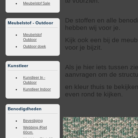
te voorzien.
Meubelstof Sale
De stoffen en alle beno
Meubelstof - Outdoor
hebben wij voor je.
Meubelstof
Kijk ook een bij de meub
Outdoor
voor je bijzit.
Outdoor doek
Kunstleer
Als je hier iets tussen zi
aanvragen om de struct
Kunstleer In -
Outdoor
en kleur thuis te bekijk
Kunstleer Indoor
even rond te kijken.
Benodigdheden
<<
terug naar overzicht
volgende
>>
<<
vorig
Bevestiging
Webbing /Riet
60cm.