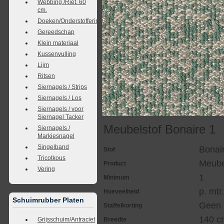
Webbing /Riet. 60
cm.
Doeken/Onderstoffering
Gereedschap
Klein materiaal
Kussenvulling
Lijm
Ritsen
Siernagels / Strips
Siernagels / Los
Siernagels / voor
Siernagel Tacker
Meubelstof Bonaire 1
Siernagels /
Markiesnagel
Singelband
Bonai
Stof
Tricotkous
Meube
Product
Vering
1
Minimum
p. mtr
Hoeveelheid
Schuimrubber Platen
Geen
Staffelkorting
140 c
Grijsschuim/Antraciet
Breedte