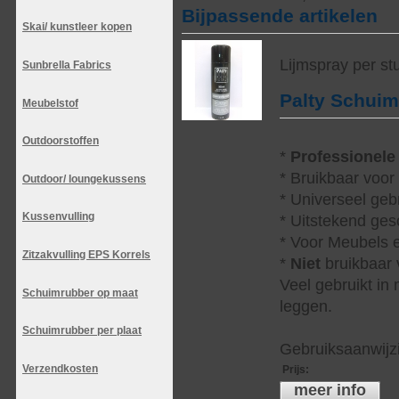
Bijpassende artikelen
Skai/ kunstleer kopen
Lijmspray per st
Sunbrella Fabrics
Palty Schui
Meubelstof
Outdoorstoffen
*
Professionele
* Bruikbaar voor
Outdoor/ loungekussens
* Universeel geb
Kussenvulling
* Uitstekend ges
* Voor Meubels e
Zitzakvulling EPS Korrels
*
Niet
bruikbaar v
Veel gebruikt in
Schuimrubber op maat
leggen.
Schuimrubber per plaat
Gebruiksaanwijzi
Verzendkosten
Prijs
:
meer info