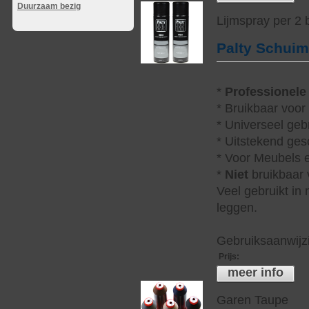
Duurzaam bezig
Lijmspray per 2
Palty Schui
*
Professionele
* Bruikbaar voor
* Universeel geb
* Uitstekend ges
* Voor Meubels e
*
Niet
bruikbaar v
Veel gebruikt in
leggen.
Gebruiksaanwijzi
Prijs
:
meer info
Garen Taupe