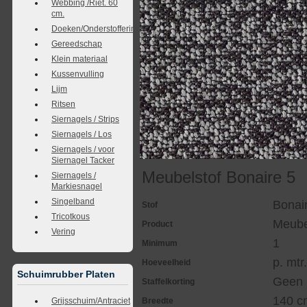
Webbing /Riet. 60
cm.
Doeken/Onderstoffering
Gereedschap
Klein materiaal
Kussenvulling
Lijm
Ritsen
Siernagels / Strips
Siernagels / Los
Siernagels / voor
Siernagel Tacker
Meubelstof Bonaire 5
Siernagels /
Markiesnagel
Singelband
Bonai
Stof
Tricotkous
Meube
Product
Vering
1
Minimum
p. mtr
Hoeveelheid
Schuimrubber Platen
Geen
Staffelkorting
140 c
Grijsschuim/Antraciet
Breedte