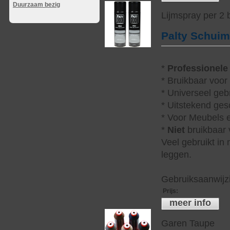
Duurzaam bezig
Lijmspray per 2
Palty Schui
*
Professionele
* Bruikbaar voor
* Universeel geb
* Uitstekend ges
* Voor Meubels e
*
Niet
bruikbaar v
Veel gebruikt in
leggen.
Gebruiksaanwijzi
Prijs
:
meer info
Garen Taupe