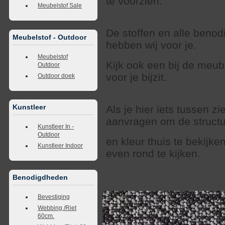
te voorzien.
Meubelstof Sale
De stoffen en alle beno
Meubelstof - Outdoor
hebben wij voor je.
Meubelstof
Kijk ook een bij de meub
Outdoor
voor je bijzit.
Outdoor doek
Kunstleer
Als je hier iets tussen zi
aanvragen om de struct
Kunstleer In -
Outdoor
en kleur thuis te bekijk
Kunstleer Indoor
even rond te kijken.
Benodigdheden
<<
terug naar overzicht
volgende
>>
<<
vorig
Bevestiging
Webbing /Riet
60cm.