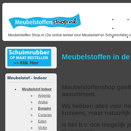
Home
milano_
Meubelstoffen Shop.nl | De online winkel voor Meubelstof en Schuimrubber op
Outlet
Meubelstoffen in de
Meubelstof - Indoor
Meubelstoffenshop geeft 
Meubelstof Indoor
assortiment.
Argento
Aruba
Wij hebben alles voor h
Bonaire
kussens, maar natuurlij
Curacao
Eden
is het b.v. ook mogelijk
Victor