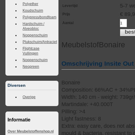
Polyether
5-7 w
Levertijd
Koudschuim
€
89,
Prijs
Polypress/bondfoam
Aantal
Hardschuim /
Alveobloc
bes
Noppenschuim
Plukschuim/Antraciet
MeubelstofBonaire
Flightcase
Vullingen
Noppenschuim
Omschrijving Insite Out
Neopreen
Bonaire
Diversen
Composition: 66%AC + 34%P
Width: 140 cm - weight: 739gr
Overige
Martindale: +40.000T
Pilling: >4
Light fastness: 8
Informatie
Extra: easy care, does not abso
Over Meubelstoffenshop.nl
mould & bacteria, resistant to 