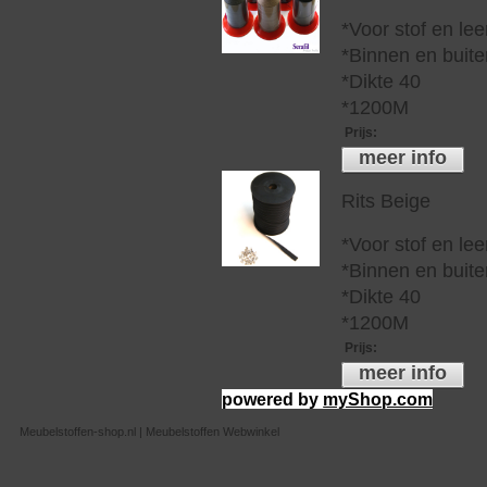
*Voor stof en lee
*Binnen en buite
*Dikte 40
*1200M
Prijs
:
meer info
Rits Beige
*Voor stof en lee
*Binnen en buite
*Dikte 40
*1200M
Prijs
:
meer info
powered by
myShop.com
Meubelstoffen-shop.nl | Meubelstoffen Webwinkel