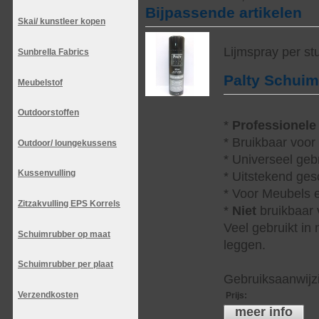
Bijpassende artikelen
Skai/ kunstleer kopen
Lijmspray per st
Sunbrella Fabrics
Palty Schui
Meubelstof
Outdoorstoffen
*
Professionele
* Bruikbaar voor
Outdoor/ loungekussens
* Universeel geb
Kussenvulling
* Uitstekend ges
* Voor Meubels e
Zitzakvulling EPS Korrels
*
Niet
bruikbaar v
Veel gebruikt in
Schuimrubber op maat
leggen.
Schuimrubber per plaat
Gebruiksaanwijzi
Verzendkosten
Prijs
:
meer info