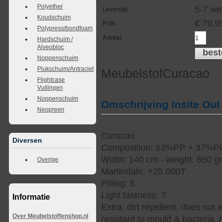
Polyether
5-7 w
Levertijd
Koudschuim
€
79,9
Prijs
Polypress/bondfoam
Aantal
Hardschuim /
Alveobloc
best
Noppenschuim
Plukschuim/Antraciet
MeubelstofCuracao
Flightcase
Vullingen
Noppenschuim
Omschrijving Insite Out
Neopreen
Curacao
Diversen
Composition: 63%PP + 37%P
Width: 140 cm - weight: 650 g
Overige
Martindale: +25.000T
Pilling: 5
Light fastness: 7
Informatie
Extra: dirt repellent, does not 
Over Meubelstoffenshop.nl
resistant to mould & bacteria, r