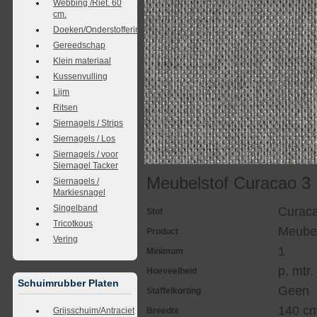
Webbing /Riet. 60
cm.
Doeken/Onderstoffering
Gereedschap
Klein materiaal
Kussenvulling
Lijm
Ritsen
Siernagels / Strips
Siernagels / Los
Siernagels / voor
Siernagel Tacker
Meubelstof Curacao 3
Siernagels /
Markiesnagel
Singelband
Curac
Stof
Tricotkous
Meubel
Product
Vering
1
Minimum
p. mtr.
Hoeveelheid
Schuimrubber Platen
Geen
Staffelkorting
140 c
Grijsschuim/Antraciet
Breedte