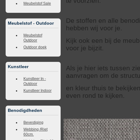
te voorzien.
Meubelstof Sale
De stoffen en alle beno
Meubelstof - Outdoor
hebben wij voor je.
Meubelstof
Kijk ook een bij de meub
Outdoor
voor je bijzit.
Outdoor doek
Kunstleer
Als je hier iets tussen zi
aanvragen om de struct
Kunstleer In -
Outdoor
en kleur thuis te bekijk
Kunstleer Indoor
even rond te kijken.
Benodigdheden
<<
terug naar overzicht
volgende
>>
<<
vorig
Bevestiging
Webbing /Riet
60cm.