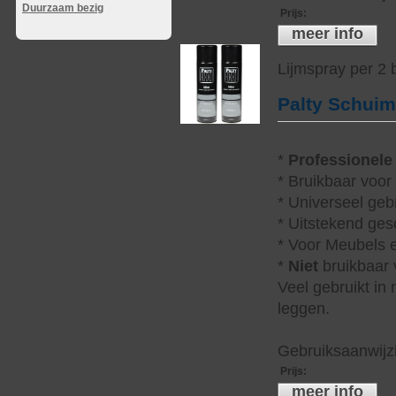
Duurzaam bezig
Prijs
:
meer info
Lijmspray per 2
Palty Schui
*
Professionele
* Bruikbaar voor
* Universeel geb
* Uitstekend ges
* Voor Meubels e
*
Niet
bruikbaar v
Veel gebruikt in
leggen.
Gebruiksaanwijzi
Prijs
:
meer info