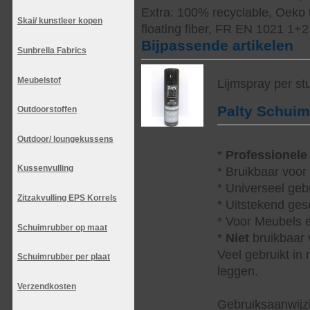
Extra: 100% recyclable, Oeko 
Skai/ kunstleer kopen
floating fiber, FR EN 1021 1+2
Bijpassende artikelen
Sunbrella Fabrics
Meubelstof
Lijmspray per st
Palty Schui
Outdoorstoffen
Outdoor/ loungekussens
*
Professionele
Kussenvulling
* Bruikbaar voor
* Universeel geb
Zitzakvulling EPS Korrels
* Uitstekend ges
* Voor Meubels e
Schuimrubber op maat
*
Niet
bruikbaar v
Veel gebruikt in
Schuimrubber per plaat
leggen.
Verzendkosten
Gebruiksaanwijzi