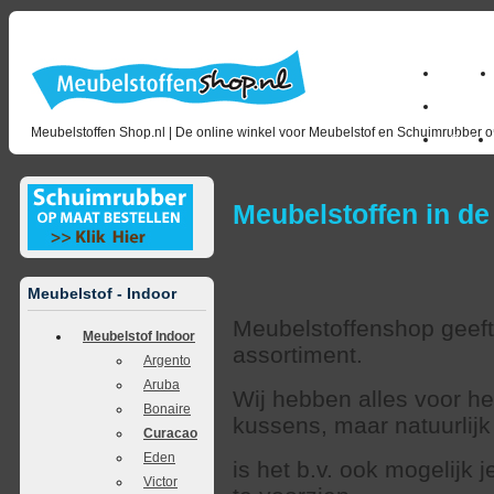
Home
milano_
Meubelstoffen Shop.nl | De online winkel voor Meubelstof en Schuimrubber op
Outlet
Meubelstoffen in de
Meubelstof - Indoor
Meubelstoffenshop geeft 
Meubelstof Indoor
assortiment.
Argento
Aruba
Wij hebben alles voor h
Bonaire
kussens, maar natuurlij
Curacao
Eden
is het b.v. ook mogelijk
Victor