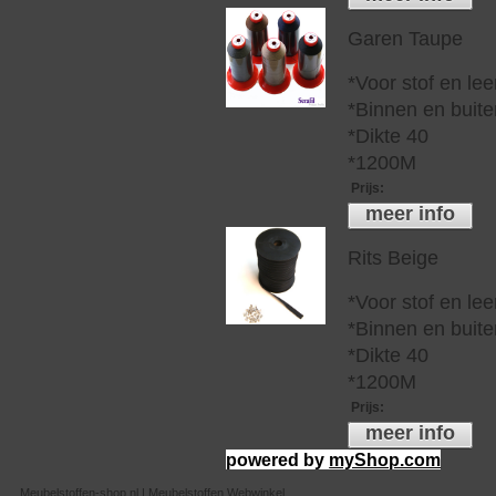
Garen Taupe
*Voor stof en lee
*Binnen en buite
*Dikte 40
*1200M
Prijs
:
meer info
Rits Beige
*Voor stof en lee
*Binnen en buite
*Dikte 40
*1200M
Prijs
:
meer info
powered by
myShop.com
Meubelstoffen-shop.nl | Meubelstoffen Webwinkel