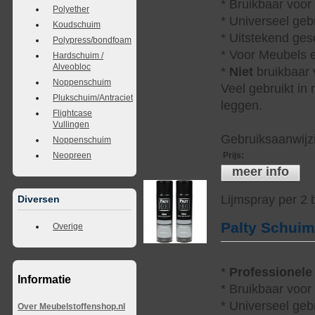
* Bruikbaar voor
Polyether
* Universeel geb
Koudschuim
* Uitstekend ges
Polypress/bondfoam
* Voor Meubels e
Hardschuim /
Alveobloc
*
Niet
bruikbaar v
Noppenschuim
Veel gebruikt in
Plukschuim/Antraciet
leggen.
Flightcase
Vullingen
Gebruiksaanwijzi
Noppenschuim
Prijs
:
Neopreen
meer info
Lijmspray per 2
Diversen
Palty Schui
Overige
*
Professionele
Informatie
* Bruikbaar voor
* Universeel geb
Over Meubelstoffenshop.nl