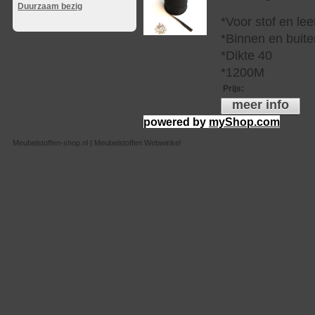
Duurzaam bezig
*Voor stof en lee
*Binnen en buite
*Dikte 40
*1200M
Prijs
:
meer info
powered by
myShop.com
Meubelstoffen-shop.nl | Meubelstoffen Webwinkel