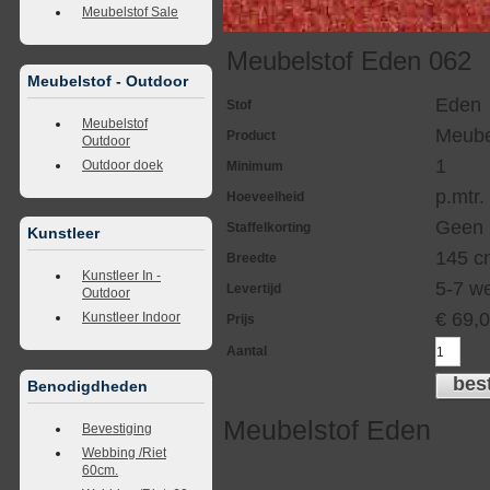
Meubelstof Sale
Meubelstof Eden 062
Meubelstof - Outdoor
Eden
Stof
Meubelstof
Meube
Product
Outdoor
1
Outdoor doek
Minimum
p.mtr.
Hoeveelheid
Geen
Staffelkorting
Kunstleer
145 c
Breedte
Kunstleer In -
5-7 w
Levertijd
Outdoor
€
69,
Kunstleer Indoor
Prijs
Aantal
bes
Benodigdheden
Meubelstof Eden
Bevestiging
Webbing /Riet
60cm.