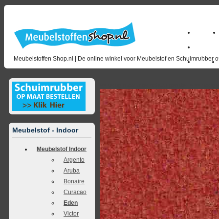
Home
milano_
Meubelstoffen Shop.nl | De online winkel voor Meubelstof en Schuimrubber op
Outlet
<<
terug naar overzicht
volgende
>>
<<
vorig
Meubelstof - Indoor
Meubelstof Indoor
Argento
Aruba
Bonaire
Curacao
Eden
Victor