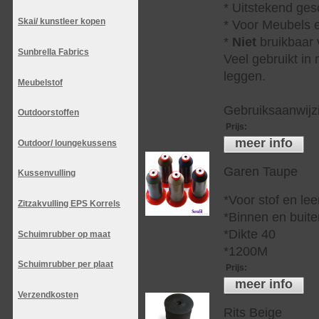
* Uitstekend ges
Skai/ kunstleer kopen
* Voor Meubels e
*
Niet
bruikbaar v
Sunbrella Fabrics
Veel gebruikt in
leggen.
Meubelstof
Gebruiksaanwijzi
Outdoorstoffen
Prijs
:
meer info
Outdoor/ loungekussens
Garen Taupe
Kussenvulling
*Voor stof en lee
Zitzakvulling EPS Korrels
*Binnen en buite
*Dikte 40
Schuimrubber op maat
*1200M
Schuimrubber per plaat
Prijs
:
meer info
Verzendkosten
Rits Beige