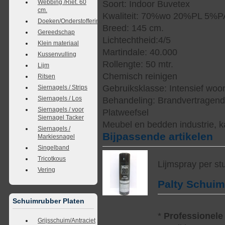
Webbing /Riet. 60
Soort: Indoor Buvetex
cm.
Kwaliteit: 70%wo 20%PL 5%
Doeken/Onderstoffering
Breed: 145 cm.
Gereedschap
Lichtechtheid:4/5
Klein materiaal
Martindale: 40.000
Kussenvulling
Rollengte: 50 mtr.
Lijm
Chemisch reinigen
Ritsen
Gebruiksklasse: Intensief woo
Siernagels / Strips
Siernagels / Los
Behandeling: Brandvertragen
Siernagels / voor
Platweefsel
Siernagel Tacker
Meubel en bedden industrie, k
Siernagels /
Bijpassende artikelen
Markiesnagel
Singelband
Tricotkous
Lijmspray per st
Vering
Palty Schui
Schuimrubber Platen
*
Professionele
Grijsschuim/Antraciet