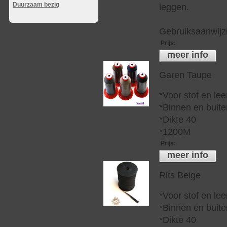
Duurzaam bezig
leggen.
Gebruiksaanwijzi
Prijs
:
meer info
Garen Taupe
*Voor stof en lee
*Binnen en buite
*Dikte 40
*1200M
Prijs
:
meer info
Rits Beige
*Voor stof en lee
*Binnen en buite
*Dikte 40