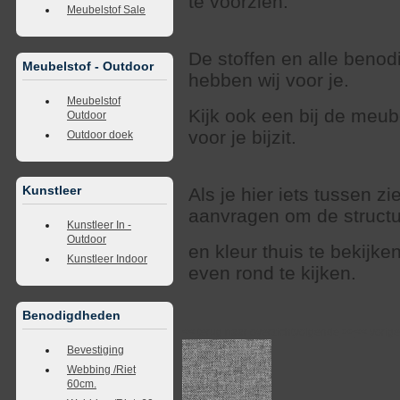
te voorzien.
Meubelstof Sale
De stoffen en alle beno
Meubelstof - Outdoor
hebben wij voor je.
Meubelstof
Kijk ook een bij de meub
Outdoor
voor je bijzit.
Outdoor doek
Kunstleer
Als je hier iets tussen zi
aanvragen om de struct
Kunstleer In -
Outdoor
en kleur thuis te bekijk
Kunstleer Indoor
even rond te kijken.
Benodigdheden
<<
terug naar overzicht
volgende
>>
<<
vorig
Bevestiging
Webbing /Riet
60cm.