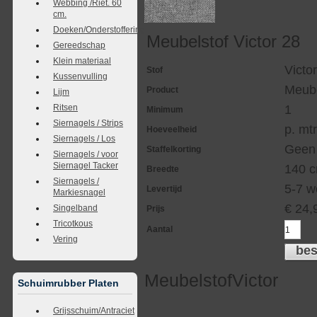
Webbing /Riet. 60
cm.
Doeken/Onderstoffering
Meubelstof Victor 28
Gereedschap
Klein materiaal
Victo
Stof
Kussenvulling
Meube
Product
Lijm
Ritsen
1
Minimum
Siernagels / Strips
p. mtr
Hoeveelheid
Siernagels / Los
Geen
Staffelkorting
Siernagels / voor
Siernagel Tacker
140 
Breedte
Siernagels /
5-7 w
Levertijd
Markiesnagel
€
24,
Singelband
Prijs
Tricotkous
Aantal
Vering
bes
MeubelstofVictor
Schuimrubber Platen
Grijsschuim/Antraciet