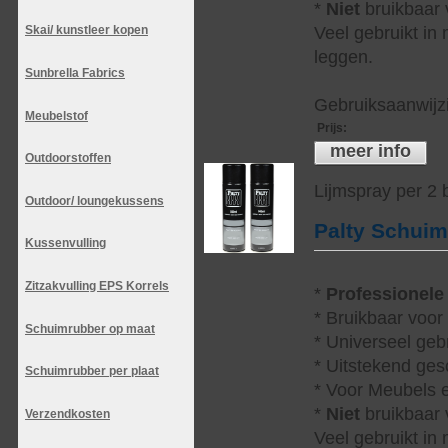
*
Niet
bruikbaar v
Veel gebruikt in
Skai/ kunstleer kopen
leggen.
Sunbrella Fabrics
Gebruiksaanwijzi
Meubelstof
Prijs
:
meer info
Outdoorstoffen
Lijmspray per 2
Outdoor/ loungekussens
Palty Schui
Kussenvulling
Zitzakvulling EPS Korrels
*
Professionele
* Bruikbaar voor
Schuimrubber op maat
* Universeel geb
* Uitstekend ges
Schuimrubber per plaat
* Voor Meubels e
*
Niet
bruikbaar v
Verzendkosten
Veel gebruikt in