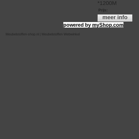
*1200M
Prijs
:
meer info
powered by
myShop.com
Meubelstoffen-shop.nl | Meubelstoffen Webwinkel