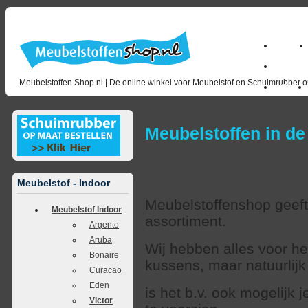
Home
milano_
Meubelstoffen Shop.nl | De online winkel voor Meubelstof en Schuimrubber op
Outlet
Meubelstoffen in de
Meubelstof - Indoor
Meubelstoffenshop geeft 
Meubelstof Indoor
assortiment.
Argento
Aruba
Wij hebben alles voor h
Bonaire
kussens, maar natuurlij
Curacao
Eden
is het b.v. ook mogelijk
Victor