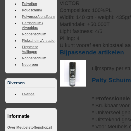
VICTOR
Polyether
Composition: 100%PL
Koudschuim
Width: 140 cm - weight: 435gr
Polypress/bondfoam
Hardschuim /
Martindale: +50.000T
Alveobloc
Light fastness: 4/5
Noppenschuim
Pilling: 4
Plukschuim/Antraciet
U kunt vooraf een knipstaal a
Flightcase
Bijpassende artikelen
Vullingen
Noppenschuim
Neopreen
Lijmspray per st
Palty Schui
Diversen
Overige
*
Professionele
* Bruikbaar voor
* Universeel geb
Informatie
* Uitstekend ges
* Voor Meubels e
Over Meubelstoffenshop.nl