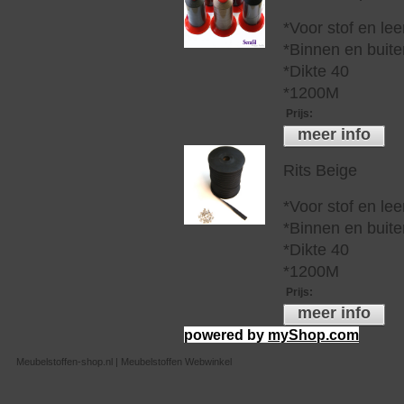
*Voor stof en lee
*Binnen en buite
*Dikte 40
*1200M
Prijs
:
meer info
Rits Beige
*Voor stof en lee
*Binnen en buite
*Dikte 40
*1200M
Prijs
:
meer info
powered by
myShop.com
Meubelstoffen-shop.nl | Meubelstoffen Webwinkel