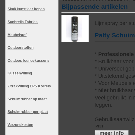
Bijpassende artikelen
Skai/ kunstleer kopen
Sunbrella Fabrics
Lijmspray per st
Palty Schui
Meubelstof
Outdoorstoffen
*
Professionele
Outdoor/ loungekussens
* Bruikbaar voor
* Universeel geb
Kussenvulling
* Uitstekend ges
* Voor Meubels e
Zitzakvulling EPS Korrels
*
Niet
bruikbaar v
Veel gebruikt in
Schuimrubber op maat
leggen.
Schuimrubber per plaat
Gebruiksaanwijzi
Verzendkosten
Prijs
:
meer info