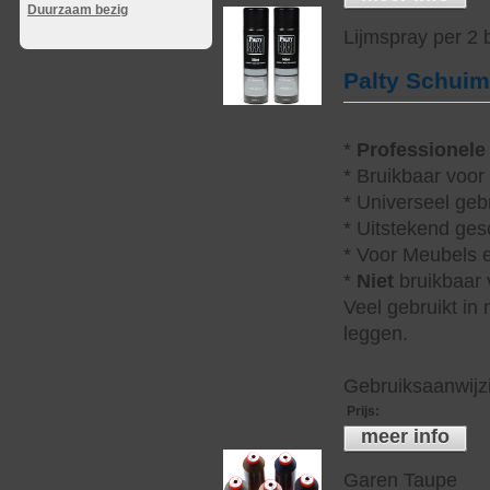
Duurzaam bezig
Lijmspray per 2
Palty Schui
*
Professionele
* Bruikbaar voor
* Universeel geb
* Uitstekend ges
* Voor Meubels e
*
Niet
bruikbaar v
Veel gebruikt in
leggen.
Gebruiksaanwijzi
Prijs
:
meer info
Garen Taupe