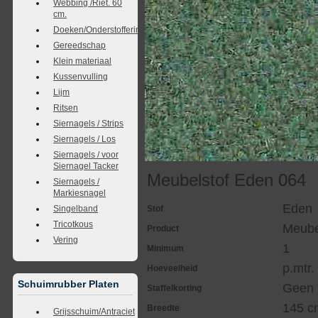
Webbing /Riet. 60
cm.
Doeken/Onderstoffering
Gereedschap
Klein materiaal
Kussenvulling
Lijm
Ritsen
Siernagels / Strips
Siernagels / Los
Siernagels / voor
Siernagel Tacker
Meubelstof Eden 064
Siernagels /
Markiesnagel
Eden
Singelband
Stof
Tricotkous
Meube
Product
Vering
1
Minimum
p.mtr.
Hoeveelheid
Schuimrubber Platen
Geen
Staffelkorting
145 c
Breedte
Grijsschuim/Antraciet