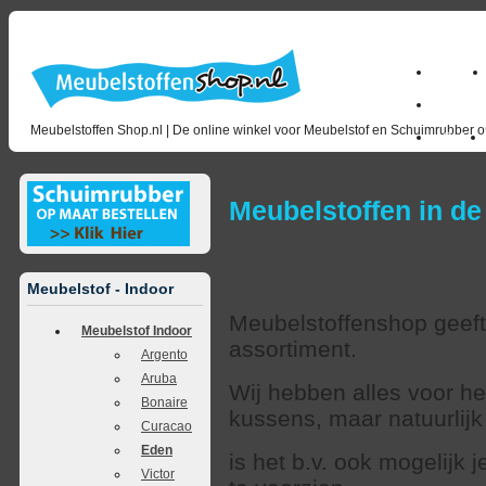
Home
milano_
Meubelstoffen Shop.nl | De online winkel voor Meubelstof en Schuimrubber op
Outlet
Meubelstoffen in de
Meubelstof - Indoor
Meubelstoffenshop geeft 
Meubelstof Indoor
assortiment.
Argento
Aruba
Wij hebben alles voor h
Bonaire
kussens, maar natuurlij
Curacao
Eden
is het b.v. ook mogelijk
Victor