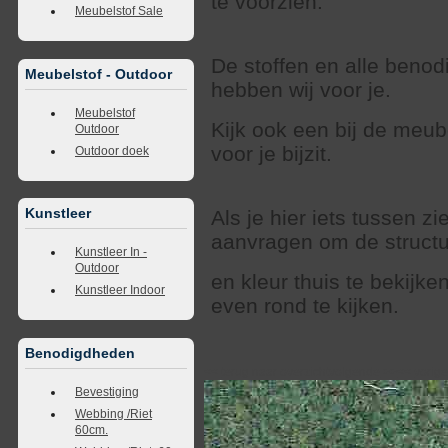
te voorzien.
Meubelstof Sale
De stoffen en alle beno
Meubelstof - Outdoor
hebben wij voor je.
Meubelstof
Kijk ook een bij de meub
Outdoor
voor je bijzit.
Outdoor doek
Kunstleer
Als je hier iets tussen zi
aanvragen om de struct
Kunstleer In -
Outdoor
en kleur thuis te bekijk
Kunstleer Indoor
even rond te kijken.
Benodigdheden
<<
terug naar overzicht
volgende
>>
<<
vorig
Bevestiging
Webbing /Riet
60cm.