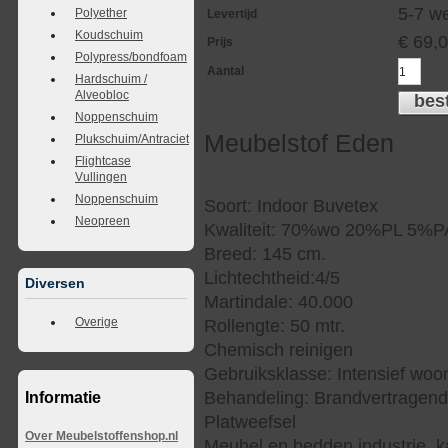
5-7 w
Polyether
Levertijd
Koudschuim
€
69,
Prijs
Polypress/bondfoam
Aantal
Hardschuim /
Alveobloc
bes
Noppenschuim
Meubelstof Eden
Plukschuim/Antraciet
Flightcase
Vullingen
Noppenschuim
Soort: Indoor Buvetex
Neopreen
Kwaliteit: 70%wo 20%PL 5%
Breed: 145 cm.
Lichtechtheid:4/5
Diversen
Martindale: 40.000
Overige
Rollengte: 50 mtr.
Chemisch reinigen
Gebruiksklasse: Intensief woo
Behandeling: Brandvertragen
Informatie
Platweefsel
Over Meubelstoffenshop.nl
Meubel en bedden industrie, k