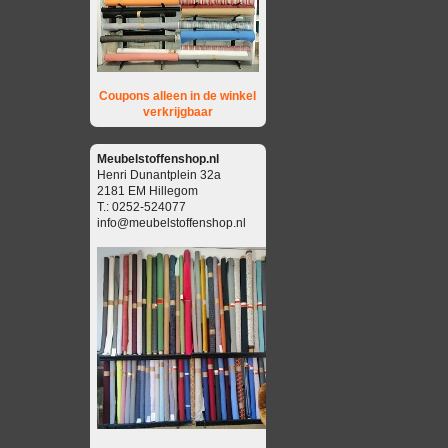
Coupons alleen in de winkel
verkrijgbaar
Meubelstoffenshop.nl
Henri Dunantplein 32a
2181 EM Hillegom
T.: 0252-524077
info@meubelstoffenshop.nl