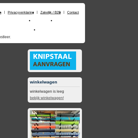
n
Privacyverklaring
Zakelijk / B2B
Contact
huimrubber op maat
Materialen
Zakelijk / B2B
skai_kunstleer outdoor
opruimingsartikelen
stleer.
winkelwagen
winkelwagen is leeg
bekijk winkelwagen!