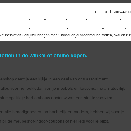
Faq
Voorwaarde
Home
Meubelstof
Kunstleer
Schuimrubberplaten
Sc
milano_outdoorstoffen
skai kunstleer kopen
outdoorstof
Meubelstof en Schuimrubber op maat, Indoor en outdoor meubelstoffen, skai en kun
Outlet
Meubelstof indoor
duurzaam
offen in de winkel of online kopen.
enshop geeft je een kijkje in een deel van ons assortiment.
alles voor het bekleden van je meubels en kussens, maar natuurlijk
 ook mogelijk je bed ombouw opnieuw van een stof te voorzien.
en alle benodigdheden, ambachtelijk en modern, hebben wij voor je.
 bij de meubelstof-indoor-coupons of hier iets voor je bijzit.