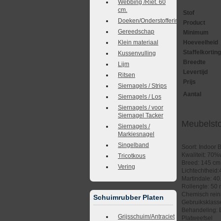
Webbing /Riet. 60
cm.
Stof
Doeken/Onderstoffering
Product
Gereedschap
Minimum
Klein materiaal
Hoeveelheid
Staffelkortin
Kussenvulling
Breedte
Lijm
Levertijd
Ritsen
Prijs
Siernagels / Strips
Aantal
Siernagels / Los
Siernagels / voor
Siernagel Tacker
Meubelst
Siernagels /
Markiesnagel
Singelband
Soort: Indoor 
Kwaliteit: 7
Tricotkous
Breed: 145 cm
Vering
Lichtechtheid:
Martindale: 40
Rollengte: 50 m
Chemisch rein
Schuimrubber Platen
Gebruiksklasse
Behandeling: 
Grijsschuim/Antraciet
Platweefsel