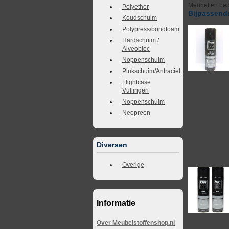
Meubel en bedd
Polyether
Bijpassende
Koudschuim
Polypress/bondfoam
Hardschuim /
Alveobloc
Noppenschuim
Plukschuim/Antraciet
Flightcase
Vullingen
Noppenschuim
Neopreen
Diversen
Overige
Informatie
Over Meubelstoffenshop.nl