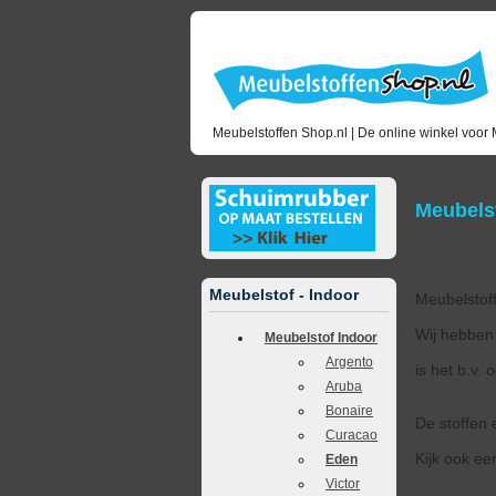
Meubelstoffen Shop.nl | De online winkel voor 
Meubelst
Meubelstof - Indoor
Meubelstoff
Wij hebben 
Meubelstof Indoor
Argento
is het b.v.
Aruba
Bonaire
De stoffen 
Curacao
Kijk ook een
Eden
Victor