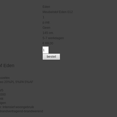
Eden
Meubelstof Eden 012
1
p.mtr.
g
Geen
145 cm.
5-7 werkdagen
€
69,00
bestel
of Eden
Buvetex
0%wo 20%PL 5%PA 5%AF
.
4/5
.000
tr.
igen
: Intensief woongebruik
Brandvertragend-brandwerend