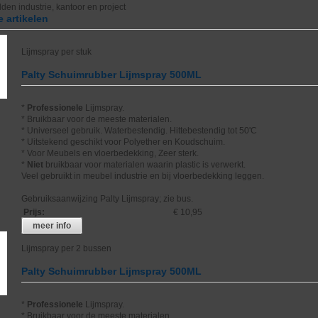
en industrie, kantoor en project
 artikelen
Lijmspray per stuk
Palty Schuimrubber Lijmspray 500ML
*
Professionele
Lijmspray.
* Bruikbaar voor de meeste materialen.
* Universeel gebruik. Waterbestendig. Hittebestendig tot 50'C
* Uitstekend geschikt voor Polyether en Koudschuim.
* Voor Meubels en vloerbedekking, Zeer sterk.
*
Niet
bruikbaar voor materialen waarin plastic is verwerkt.
Veel gebruikt in meubel industrie en bij vloerbedekking leggen.
Gebruiksaanwijzing Palty Lijmspray; zie bus.
Prijs
:
€ 10,95
meer info
Lijmspray per 2 bussen
Palty Schuimrubber Lijmspray 500ML
*
Professionele
Lijmspray.
* Bruikbaar voor de meeste materialen.