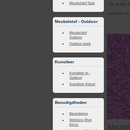
Meubelstof Sale
Als je hier
en kleur th
Meubelstof - Outdoor
<<
terug naar 
Meubelstof
Outdoor
Outdoor doek
Kunstleer
Kunstleer In -
Outdoor
Kunstleer Indoor
Benodigdheden
Bevestiging
Webbing /Riet
60cm.
Meubel