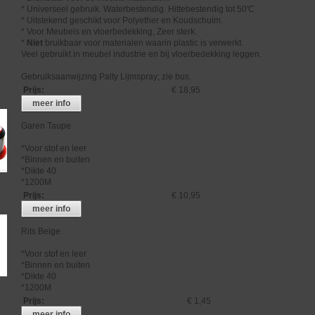
* Universeel gebruik. Waterbestendig. Hittebestendig tot 50'C
* Uitstekend geschikt voor Polyether en Koudschuim.
* Voor Meubels en vloerbedekking, Zeer sterk.
*
Niet
bruikbaar voor materialen waarin plastic is verwerkt.
Veel gebruikt in meubel industrie en bij vloerbedekking leggen.
Gebruiksaanwijzing Palty Lijmspray; zie bus.
Prijs
:
€ 18,95
meer info
Garen Taupe
*Voor stof en leer
*Binnen en buiten
*Dikte 40
*1200M
Prijs
:
€ 10,95
meer info
Rits Beige
*Voor stof en leer
*Binnen en buiten
*Dikte 40
*1200M
Prijs
:
€ 1,45
meer info