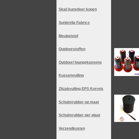
Skai/ kunstleer kopen
Sunbrella Fabrics
Meubelstof
Outdoorstoffen
Outdoor/ loungekussens
Kussenvulling
Zitzakvulling EPS Korrels
Schuimrubber op maat
Schuimrubber per plaat
Verzendkosten