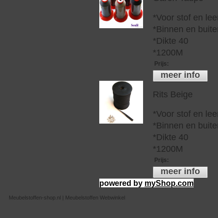
*Voor stof en lee
*Binnen en buite
*Dikte 40
*1200M
Prijs
:
meer info
Rits Beige
*Voor stof en lee
*Binnen en buite
*Dikte 40
*1200M
Prijs
:
meer info
powered by
myShop.com
Meubelstoffen-shop.nl | Meubelstoffen Webwinkel