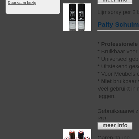
Duurzaam bezig
Lijmspray per 2
Palty Schui
*
Professionele
* Bruikbaar voor
* Universeel geb
* Uitstekend ges
* Voor Meubels e
*
Niet
bruikbaar v
Veel gebruikt in
leggen.
Gebruiksaanwijzi
Prijs
:
meer info
Garen Taupe