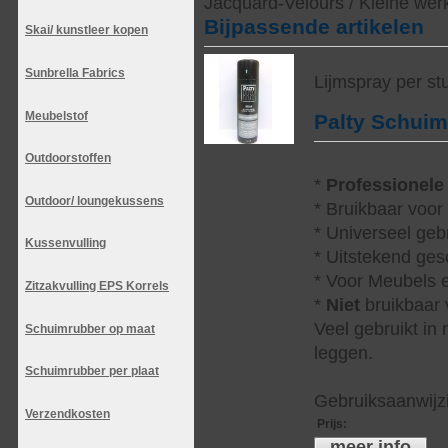
Jacquard-Velours / Kleine wer
Bijpassende artikelen
Skai/ kunstleer kopen
Sunbrella Fabrics
Lijmspray per st
Meubelstof
Palty Schui
Outdoorstoffen
*
Professionele
Outdoor/ loungekussens
* Bruikbaar voor
* Universeel geb
Kussenvulling
* Uitstekend ges
* Voor Meubels e
Zitzakvulling EPS Korrels
*
Niet
bruikbaar v
Veel gebruikt in
Schuimrubber op maat
leggen.
Schuimrubber per plaat
Gebruiksaanwijzi
Verzendkosten
Prijs
:
meer info