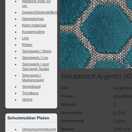
Webbing /Riet. 60
cm.
Doeken/Onderstoffering
Gereedschap
Klein materiaal
Kussenvulling
Lijm
Ritsen
Siernagels / Strips
Siernagels / Los
Siernagels / voor
Siernagel Tacker
Meubelstof Argento 00
Siernagels /
Markiesnagel
Singelband
Argento
Stof
Tricotkous
Meubels
Product
Vering
1
Minimum
p.mtr.
Hoeveelheid
Schuimrubber Platen
Geen
Staffelkorting
140 cm
Grijsschuim/Antraciet
Breedte