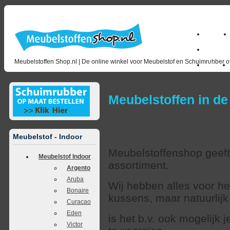
Home
milano_
Meubelstoffen Shop.nl | De online winkel voor Meubelstof en Schuimrubber op
Outlet
Meubelstoffen in de
Meubelstof - Indoor
Meubelstoffenshop geeft 
Meubelstof Indoor
assortiment.
Argento
Aruba
Wij hebben alles voor h
Bonaire
kussens, maar natuurlij
Curacao
Eden
is het b.v. ook mogelijk
Victor