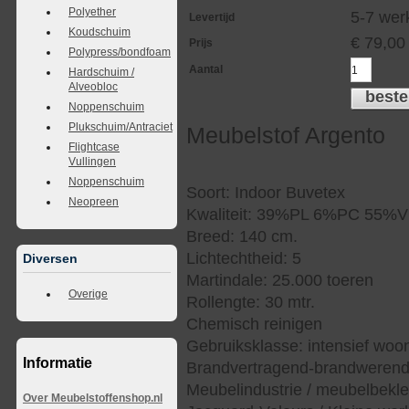
Polyether
5-7 we
Levertijd
Koudschuim
€
79,00
Prijs
Polypress/bondfoam
Aantal
Hardschuim /
Alveobloc
beste
Noppenschuim
Plukschuim/Antraciet
Meubelstof Argento
Flightcase
Vullingen
Noppenschuim
Soort: Indoor Buvetex
Neopreen
Kwaliteit: 39%PL 6%PC 55%V
Breed: 140 cm.
Lichtechtheid: 5
Diversen
Martindale: 25.000 toeren
Overige
Rollengte: 30 mtr.
Chemisch reinigen
Gebruiksklasse: intensief woo
Informatie
Brandvertragend-brandwerend
Meubelindustrie / meubelbekled
Over Meubelstoffenshop.nl