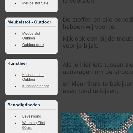
te voorzien.
Meubelstof Sale
De stoffen en alle beno
Meubelstof - Outdoor
hebben wij voor je.
Meubelstof
Kijk ook een bij de meub
Outdoor
voor je bijzit.
Outdoor doek
Kunstleer
Als je hier iets tussen zi
aanvragen om de struct
Kunstleer In -
Outdoor
en kleur thuis te bekijk
Kunstleer Indoor
even rond te kijken.
Benodigdheden
<<
terug naar overzicht
volgende
>>
<<
vorig
Bevestiging
Webbing /Riet
60cm.