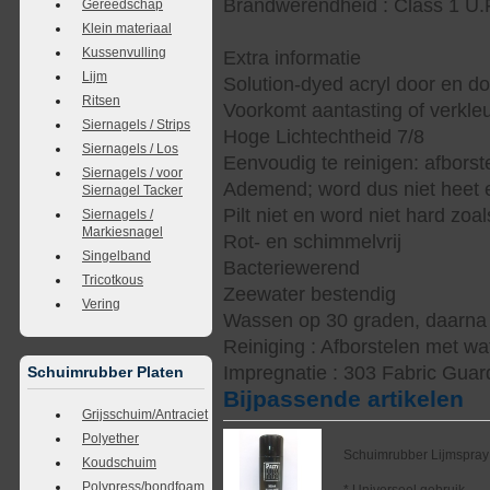
Brandwerendheid : Class 1 U.
Gereedschap
Klein materiaal
Kussenvulling
Extra informatie
Lijm
Solution-dyed acryl door en d
Ritsen
Voorkomt aantasting of verkle
Siernagels / Strips
Hoge Lichtechtheid 7/8
Siernagels / Los
Eenvoudig te reinigen: afbors
Siernagels / voor
Ademend; word dus niet heet e
Siernagel Tacker
Pilt niet en word niet hard zoal
Siernagels /
Markiesnagel
Rot- en schimmelvrij
Singelband
Bacteriewerend
Tricotkous
Zeewater bestendig
Vering
Wassen op 30 graden, daarna s
Reiniging : Afborstelen met wa
Impregnatie : 303 Fabric Guar
Schuimrubber Platen
Bijpassende artikelen
Grijsschuim/Antraciet
Polyether
Schuimrubber Lijmspray
Koudschuim
Polypress/bondfoam
* Universeel gebruik