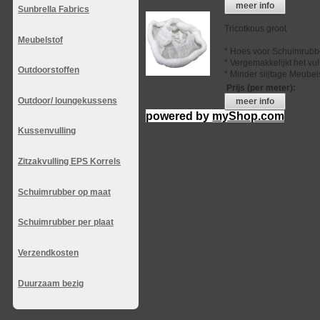
meer info
Sunbrella Fabrics
Tricotkous groot
Meubelstof
* Hoes voor Schuimrubb
* Vergemakkelijkt het vu
Outdoorstoffen
* Minder slijtage Meubel
Prijs (per meter)
:
Outdoor/ loungekussens
meer info
powered by
myShop.com
Kussenvulling
Zitzakvulling EPS Korrels
Schuimrubber op maat
Schuimrubber per plaat
Verzendkosten
Duurzaam bezig