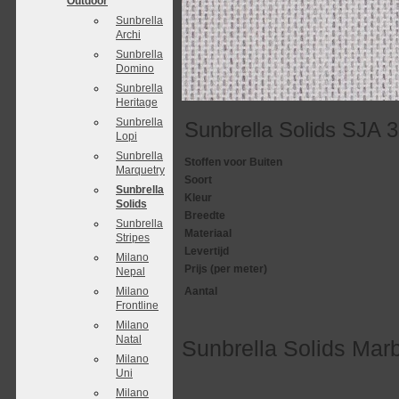
Outdoor
Sunbrella
Archi
Sunbrella
Domino
Sunbrella
Heritage
Sunbrella
Sunbrella Solids SJA 
Lopi
Sunbrella
Stoffen voor Buiten
Marquetry
Soort
Sunbrella
Kleur
Solids
Breedte
Sunbrella
Materiaal
Stripes
Levertijd
Milano
Prijs (per meter)
Nepal
Milano
Aantal
Frontline
Milano
Natal
Sunbrella Solids Mar
Milano
Uni
Milano