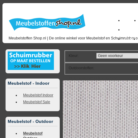
Home
milano_
Meubelstoffen Shop.nl | De online winkel voor Meubelstof en Schuimrubber op
Outlet
Kleur
:
Outdoorstoffen
:
<<
terug naar overzicht
volgende
>>
<<
vorig
Meubelstof - Indoor
Meubelstof Indoor
Meubelstof Sale
Meubelstof - Outdoor
Meubelstof