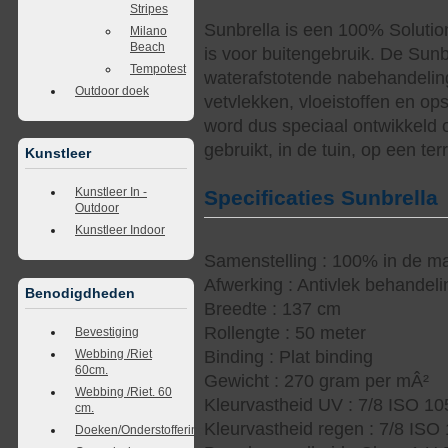
Stripes
Sunbrella is een 100% Solutio
Milano
Beach
is voor buitengebruik. De Sunb
Tempotest
waterafstotende nabehandelin
Outdoor doek
vetvlekken, vloeistoffen en op
word dus speciaal ontwikkeld 
gebruikt, in de tuin, op een te
Kunstleer
Kunstleer In -
Specificaties Sunbrella
Outdoor
Kunstleer Indoor
Samenstelling : 100% in de ma
Afwerking : Antivlek behandel
Benodigdheden
Breedte : 137 cm
Rollengte : 50 meter
Bevestiging
Webbing /Riet
Binding : Plat binding
60cm.
Gewicht : 270 gram per mÂ²
Webbing /Riet. 60
Kleurvastheid UV : 7/8 ISO 1
cm.
Kleurvastheid regen : 7/8 ISO
Doeken/Onderstoffering