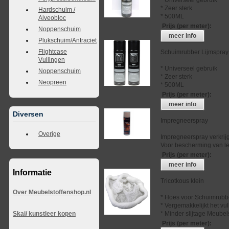
* Zeer sterk
Hardschuim /
* 500ML
Alveobloc
Prijs (per meter)
:
Noppenschuim
meer info
Plukschuim/Antraciet
Flightcase
Schuimrubber Lijmspray
Vullingen
* Universeel gebruik
Noppenschuim
* Zeer sterk
Neopreen
* 500ML
Prijs (per meter)
:
meer info
Diversen
Impregneerspray
Overige
Impregneerspray verkrij
Voor bescherming van lee
Prijs (per meter)
:
meer info
Informatie
Tricotkous klein
Over Meubelstoffenshop.nl
* Hoes voor Schuimrubb
* Vergemakkelijkt het vu
* Minder slijtage Meubel
Skai/ kunstleer kopen
Prijs (per meter)
: