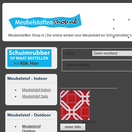
Home
milano_
Meubelstoffen Shop.nl | De online winkel voor Meubelstof en Schuimrubber op
Outlet
Kleur
:
Outdoorstoffen
:
Meubelstof - Indoor
Milano Natal
Meubelstof Indoor
Meubelstof Sale
Meubelstof - Outdoor
Red 010
Meubelstof
meer info
Outdoor