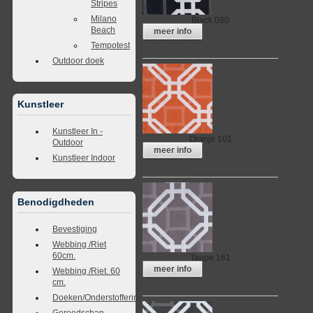
Stripes
Milano
Black 090
Beach
meer info
Tempotest
Milano Natal
Outdoor doek
Kunstleer
Kunstleer In -
Oranje 101
Outdoor
meer info
Kunstleer Indoor
Milano Natal
Benodigdheden
Bevestiging
Webbing /Riet
60cm.
Taupe 161
meer info
Webbing /Riet. 60
cm.
Milano Natal
Doeken/Onderstoffering
Gereedschap