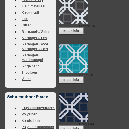
Klein materiaal
Kussenvulling
Lijm
Ritsen
Graphite 167
meer info
Siernagels / Strips
Milano Natal
Siernagels / Los
Siernagels / voor
Siernagel Tacker
Siernagels /
Markiesnagel
Singelband
Tricotkous
Aqua 210
Vering
meer info
Milano Natal
Schuimrubber Platen
Grijsschuim/Antraciet
Polyether
Koudschuim
Navy 044
Polypress/bondfoam
meer info