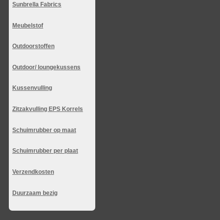
Sunbrella Fabrics
Meubelstof
Outdoorstoffen
Outdoor/ loungekussens
Kussenvulling
Zitzakvulling EPS Korrels
Schuimrubber op maat
Schuimrubber per plaat
Verzendkosten
Duurzaam bezig