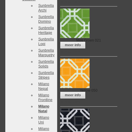
Milano Natal
Sunbrella
Archi
Sunbrella
Domino
Sunbrella
Heritage
Sunbrella
Mos Groen 021
Lopi
meer info
Sunbrella
Milano Natal
Marquetry
Sunbrella
Solids
Sunbrella
Stripes
Milano
Nepal
Yellow 050
Milano
meer info
Frontline
Milano Natal
Milano
Natal
Milano
Uni
Milano