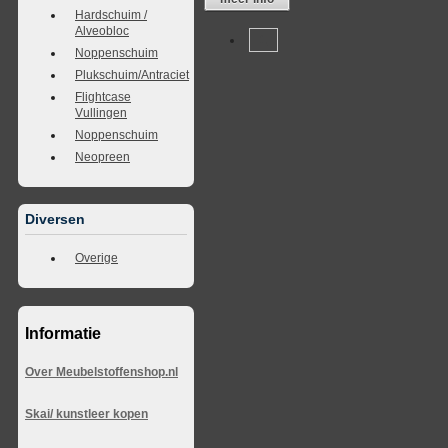
Hardschuim /
Alveobloc
1
Noppenschuim
Plukschuim/Antraciet
Flightcase
Vullingen
Noppenschuim
Neopreen
Diversen
Overige
Informatie
Over Meubelstoffenshop.nl
Skai/ kunstleer kopen