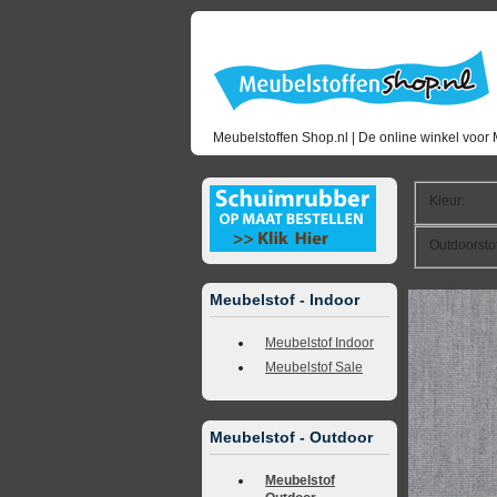
Meubelstoffen Shop.nl | De online winkel voor 
Kleur
:
Outdoorsto
<<
terug naar 
Meubelstof - Indoor
Meubelstof Indoor
Meubelstof Sale
Meubelstof - Outdoor
Meubelstof