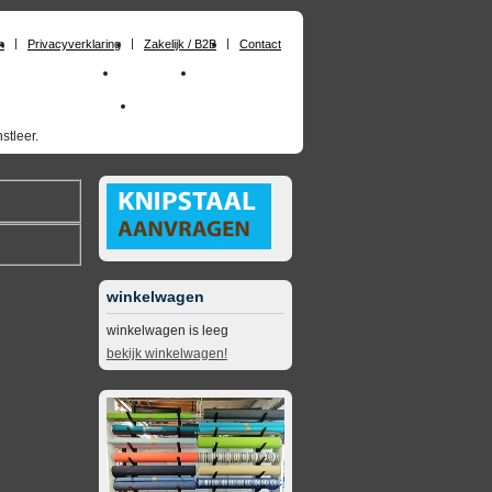
n
Privacyverklaring
Zakelijk / B2B
Contact
huimrubber op maat
Materialen
Zakelijk / B2B
skai_kunstleer outdoor
opruimingsartikelen
stleer.
winkelwagen
winkelwagen is leeg
bekijk winkelwagen!