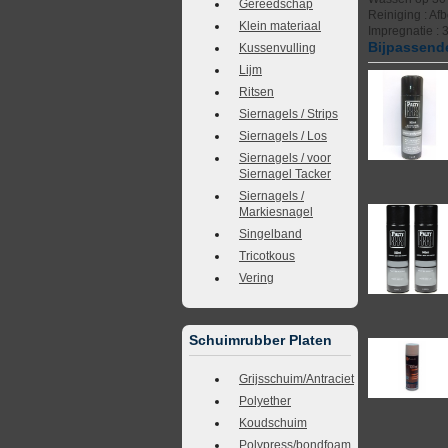
Gereedschap
Reiniging : Af
Klein materiaal
Impregnatie : 
Bijpassende
Kussenvulling
Lijm
Ritsen
Siernagels / Strips
Siernagels / Los
Siernagels / voor
Siernagel Tacker
Siernagels /
Markiesnagel
Singelband
Tricotkous
Vering
Schuimrubber Platen
Grijsschuim/Antraciet
Polyether
Koudschuim
Polypress/bondfoam