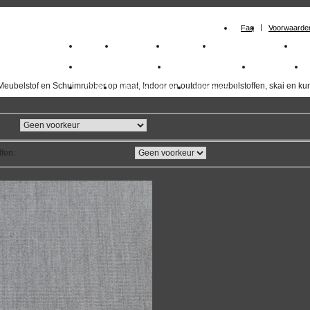
Faq
Voorwaarde
Home
Meubelstof
Kunstleer
Schuimrubberplaten
Sc
milano_outdoorstoffen
skai kunstleer kopen
outdoorstof
Meubelstof en Schuimrubber op maat, Indoor en outdoor meubelstoffen, skai en kun
Outlet
Meubelstof indoor
duurzaam
ffen
:
overzicht
volgende
>>
<<
vorige