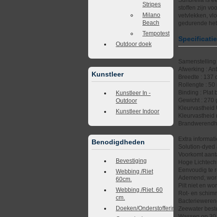
Stripes
stoffen zijn v
Milano
vetvlekken, vl
Beach
gedurende het 
Tempotest
Specificati
Outdoor doek
Samenstelling 
Afwerking : An
Kunstleer
Breedte : 137
Rollengte : 50
Binding : Plat 
Kunstleer In -
Gewicht : 270
Outdoor
Kleurvastheid 
Kunstleer Indoor
Kleurvastheid 
Brandwerendhe
Extra informati
Benodigdheden
Solution-dyed 
Voorkomt aanta
Bevestiging
Hoge Lichtech
Eenvoudig te r
Webbing /Riet
Ademend; word 
60cm.
Pilt niet en wo
Webbing /Riet. 60
Rot- en schimm
cm.
Bacteriewere
Doeken/Onderstoffering
Zeewater best
Wassen op 30 g