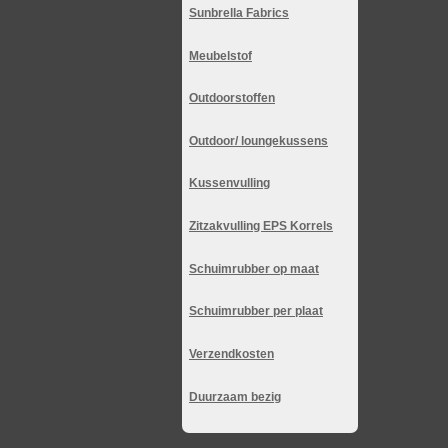
Sunbrella Fabrics
Meubelstof
Outdoorstoffen
Outdoor/ loungekussens
Kussenvulling
Zitzakvulling EPS Korrels
Schuimrubber op maat
Schuimrubber per plaat
Verzendkosten
Duurzaam bezig