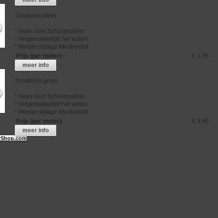
Tricotkous klein
* Hoes voor Schuimrubber
* Vergemakkelijkt het vullen
* Minder slijtage Meubelstof
Prijs (per meter)
:
€ 1,95
meer info
Tricotkous groot
* Hoes voor Schuimrubber
* Vergemakkelijkt het vullen
* Minder slijtage Meubelstof
Prijs (per meter)
:
€ 3,95
meer info
Shop.com