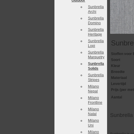
Outdoor
Sunbrella
Archi
Sunbrella
Domino
Sunbrella
Heritage
Sunbrella
Sunbre
Lopi
Sunbrella
Stoffen voor 
Marquetry
Soort
Sunbrella
Kleur
Solids
Breedte
Sunbrella
Materiaal
Stripes
Levertijd
Milano
Prijs (per met
Nepal
Aantal
Milano
Frontline
Milano
Natal
Sunbrella
Milano
Uni
Milano
Sunbrella is e