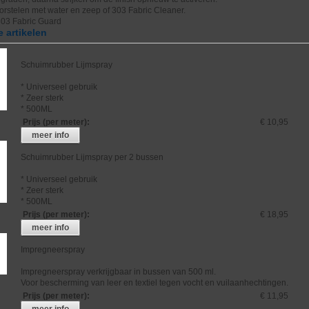
borstelen met water en zeep of 303 Fabric Cleaner.
303 Fabric Guard
 artikelen
Schuimrubber Lijmspray
* Universeel gebruik
* Zeer sterk
* 500ML
Prijs (per meter)
:
€ 10,95
meer info
Schuimrubber Lijmspray per 2 bussen
* Universeel gebruik
* Zeer sterk
* 500ML
Prijs (per meter)
:
€ 18,95
meer info
Impregneerspray
Impregneerspray verkrijgbaar in bussen van 500 ml.
Voor bescherming van leer en textiel tegen vocht en vuilaanhechtingen.
Prijs (per meter)
:
€ 11,95
meer info