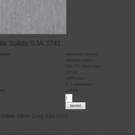
lla Solids SJA 3741
Buiten
Meubelstof Outdoor
Sunbrella Solids
SJA 3741 Silver Grey
137 cm
100% Acryl
3 - 5 werkdagen
er)
€
45,00
bestel
 Solids Silver Grey SJA 3741
en 100% Solution Dyed Acryldoek welke speciaal ontwikkeld is voor buitengebruik.