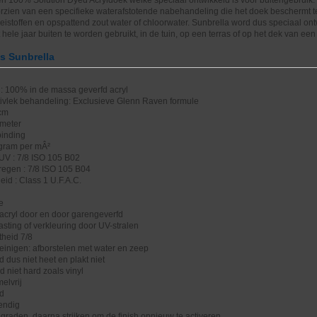
oorzien van een specifieke waterafstotende nabehandeling die het doek beschermt 
oeistoffen en opspattend zout water of chloorwater. Sunbrella word dus speciaal on
hele jaar buiten te worden gebruikt, in de tuin, op een terras of op het dek van een
es Sunbrella
: 100% in de massa geverfd acryl
tivlek behandeling: Exclusieve Glenn Raven formule
 cm
 meter
binding
 gram per mÂ²
UV : 7/8 ISO 105 B02
regen : 7/8 ISO 105 B04
id : Class 1 U.F.A.C.
e
acryl door en door garengeverfd
sting of verkleuring door UV-stralen
theid 7/8
einigen: afborstelen met water en zeep
dus niet heet en plakt niet
rd niet hard zoals vinyl
elvrij
nd
endig
raden, daarna strijken om de finish opnieuw te activeren.