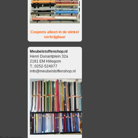
Coupons alleen in de winkel
verkrijgbaar
Meubelstoffenshop.nl
Henri Dunantplein 32a
2181 EM Hillegom
T.: 0252-524077
info@meubelstoffenshop.nl
 De Sunbrella