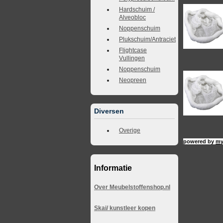
Hardschuim /
Alveobloc
Noppenschuim
Plukschuim/Antraciet
Flightcase
Vullingen
Noppenschuim
Neopreen
Diversen
Overige
powered by
my
Informatie
Over Meubelstoffenshop.nl
Skai/ kunstleer kopen