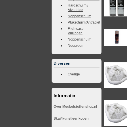
Hardschuim /
Alveobloc
Noppenschuim
Plukschuim/Antraciet
Flightcase
Vullingen
Noppenschuim
Neopreen
Diversen
Overige
Informatie
Over Meubelstoffenshop.nl
Skai/ kunstleer kopen