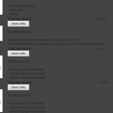
* Universeel gebruik
* Zeer sterk
* 500ML
Prijs (per meter)
:
€ 18,95
meer info
Impregneerspray
Impregneerspray verkrijgbaar in bussen van 500 ml.
Voor bescherming van leer en textiel tegen vocht en vuilaanhechtingen.
Prijs (per meter)
:
€ 11,95
meer info
Tricotkous klein
* Hoes voor Schuimrubber
* Vergemakkelijkt het vullen
* Minder slijtage Meubelstof
Prijs (per meter)
:
€ 1,95
meer info
Tricotkous groot
* Hoes voor Schuimrubber
* Vergemakkelijkt het vullen
* Minder slijtage Meubelstof