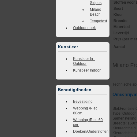
Stoffen voor 
Stripes
Soort
Milano
Beach
Kleur
Breedte
Tempotest
Materiaal
Outdoor doek
Levertijd
Prijs (per met
Kunstleer
Aantal
Kunstleer In -
Outdoor
Milano Fr
Kunstleer Indoor
Technische spe
Benodigdheden
Omschrijvi
Bevestiging
Webbing /Riet
Stof:Frontline
60cm.
Type: Outdoor
Samenstelling
Webbing /Riet. 60
Breedte: 150
cm.
Kleurechtheid t
Doeken/Onderstoffering
Kleurechtheid 