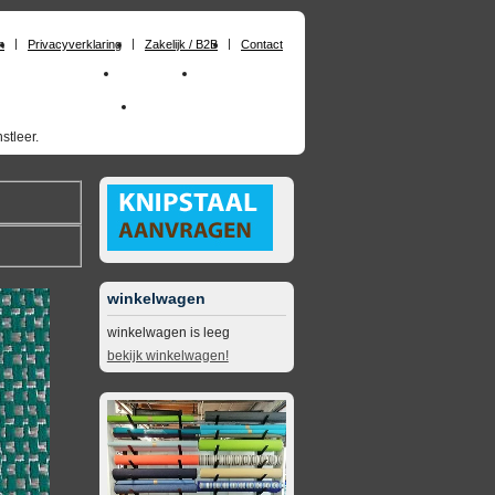
n
Privacyverklaring
Zakelijk / B2B
Contact
huimrubber op maat
Materialen
Zakelijk / B2B
skai_kunstleer outdoor
opruimingsartikelen
stleer.
winkelwagen
winkelwagen is leeg
bekijk winkelwagen!