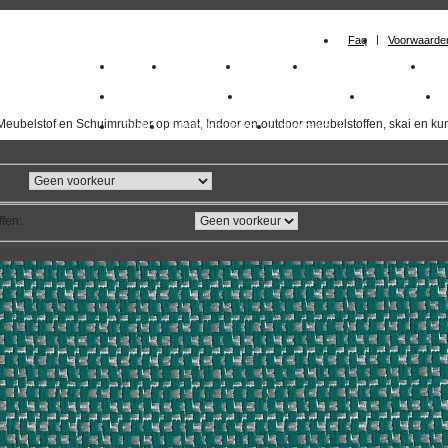
Faq
Voorwaarde
Home
Meubelstof
Kunstleer
Schuimrubberplaten
Sc
milano_outdoorstoffen
skai kunstleer kopen
outdoorstof
Meubelstof en Schuimrubber op maat, Indoor en outdoor meubelstoffen, skai en kun
Outlet
Meubelstof indoor
duurzaam
ffen
:
overzicht
volgende
>>
<<
vorige