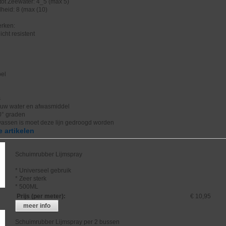
tot Zeewater: 4_5 (max 5)
heid: 8 (max (10)
rken:
icht resistent
bel
s
uw water en afwasmiddel
0° graden
wassen is moet deze lijn gedroogd worden
 artikelen
Schuimrubber Lijmspray
* Universeel gebruik
* Zeer sterk
* 500ML
Prijs (per meter)
:
€ 10,95
meer info
Schuimrubber Lijmspray per 2 bussen