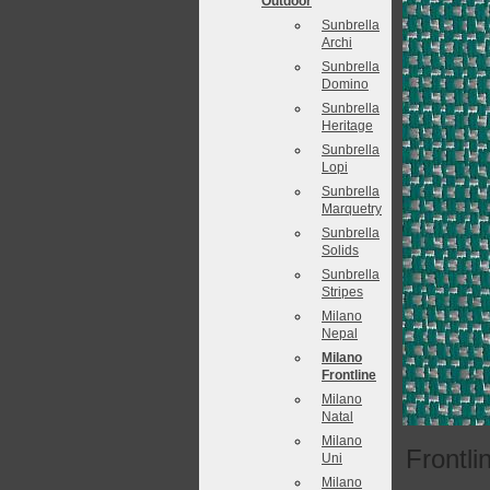
Outdoor
Sunbrella
Archi
Sunbrella
Domino
Sunbrella
Heritage
Sunbrella
Lopi
Sunbrella
Marquetry
Sunbrella
Solids
Sunbrella
Stripes
Milano
Nepal
Milano
Frontline
Milano
Natal
Milano
Frontli
Uni
Milano