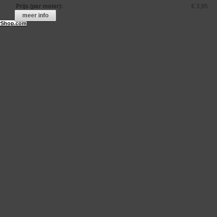
Prijs (per meter)
:
€ 3,95
meer info
Shop.com