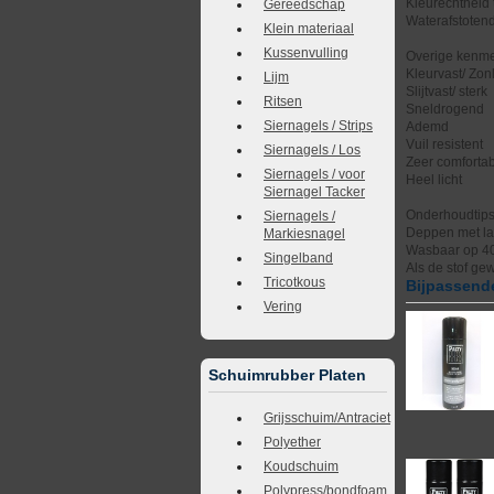
Kleurechtheid 
Gereedschap
Waterafstotend
Klein materiaal
Kussenvulling
Overige kenme
Kleurvast/ Zonl
Lijm
Slijtvast/ sterk
Ritsen
Sneldrogend
Siernagels / Strips
Ademd
Vuil resistent
Siernagels / Los
Zeer comforta
Siernagels / voor
Heel licht
Siernagel Tacker
Onderhoudtip
Siernagels /
Deppen met la
Markiesnagel
Wasbaar op 4
Singelband
Als de stof ge
Tricotkous
Bijpassende
Vering
Schuimrubber Platen
Grijsschuim/Antraciet
Polyether
Koudschuim
Polypress/bondfoam