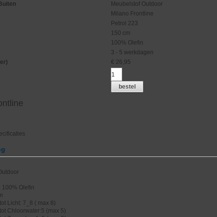
Buiten
Meubelstof Outdoor
Milano Frontline
Petrol 223
150 cm
100% Olefin
3 - 5 werkdagen
er)
€
26,95
bestel
ontline
cificaties
ng
 Outdoor
: 100% Olefin
cm
ot Licht: 7_8 ( max 8)
tot Chloorwater:5 (max 5)