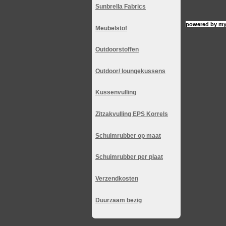
Sunbrella Fabrics
powered by
my
Meubelstof
Outdoorstoffen
Outdoor/ loungekussens
Kussenvulling
Zitzakvulling EPS Korrels
Schuimrubber op maat
Schuimrubber per plaat
Verzendkosten
Duurzaam bezig