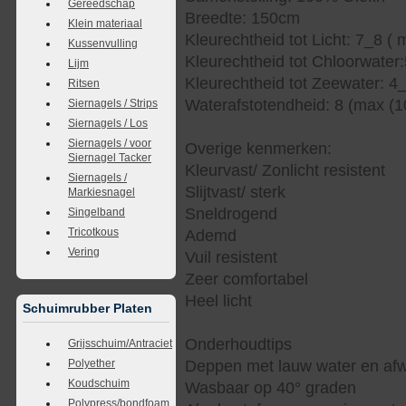
Gereedschap
Breedte: 150cm
Klein materiaal
Kleurechtheid tot Licht: 7_8 ( 
Kussenvulling
Kleurechtheid tot Chloorwater
Lijm
Kleurechtheid tot Zeewater: 4
Ritsen
Waterafstotendheid: 8 (max (1
Siernagels / Strips
Siernagels / Los
Siernagels / voor
Overige kenmerken:
Siernagel Tacker
Kleurvast/ Zonlicht resistent
Siernagels /
Slijtvast/ sterk
Markiesnagel
Sneldrogend
Singelband
Tricotkous
Ademd
Vering
Vuil resistent
Zeer comfortabel
Heel licht
Schuimrubber Platen
Onderhoudtips
Grijsschuim/Antraciet
Deppen met lauw water en af
Polyether
Koudschuim
Wasbaar op 40° graden
Polypress/bondfoam