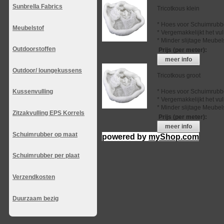
Sunbrella Fabrics
Tricotkous klein
* Hoes voor Schuimrubb
Meubelstof
* Vergemakkelijkt het vu
* Minder slijtage Meubel
Outdoorstoffen
Prijs (per meter)
:
meer info
Outdoor/ loungekussens
Tricotkous groot
* Hoes voor Schuimrubb
Kussenvulling
* Vergemakkelijkt het vu
* Minder slijtage Meubel
Zitzakvulling EPS Korrels
Prijs (per meter)
:
meer info
Schuimrubber op maat
powered by
myShop.com
Schuimrubber per plaat
Verzendkosten
Duurzaam bezig