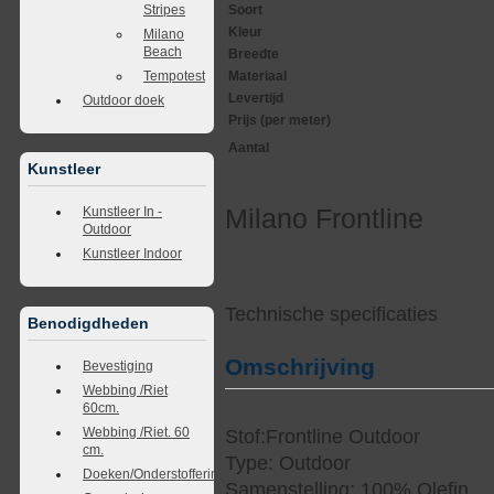
Stripes
Soort
Kleur
Milano
Beach
Breedte
Tempotest
Materiaal
Levertijd
Outdoor doek
Prijs (per meter)
Aantal
Kunstleer
Milano Frontline
Kunstleer In -
Outdoor
Kunstleer Indoor
Technische specificaties
Benodigdheden
Omschrijving
Bevestiging
Webbing /Riet
60cm.
Webbing /Riet. 60
Stof:Frontline Outdoor
cm.
Type: Outdoor
Doeken/Onderstoffering
Samenstelling: 100% Olefin