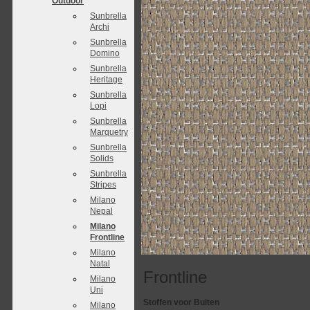
Outdoor
Sunbrella
Archi
Sunbrella
Domino
Sunbrella
Heritage
Sunbrella
Lopi
Sunbrella
Marquetry
Sunbrella
Solids
Sunbrella
Stripes
Milano
Nepal
Milano
Frontline
Milano
Natal
Frontline
Milano
Uni
Stoffen voor Buiten
Milano