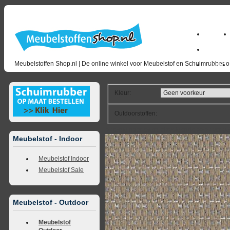
Home
milano_
Meubelstoffen Shop.nl | De online winkel voor Meubelstof en Schuimrubber op
Outlet
Kleur
:
Outdoorstoffen
:
<<
terug naar overzicht
volgende
>>
<<
vorig
Meubelstof - Indoor
Meubelstof Indoor
Meubelstof Sale
Meubelstof - Outdoor
Meubelstof