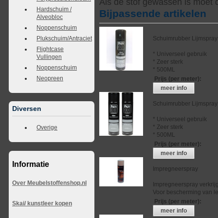
Als de stof gewassen is moet 
Hardschuim /
Bijpassende artikelen
Alveobloc
Noppenschuim
Schuimrubber Lijmspray
Plukschuim/Antraciet
Flightcase
* Universeel gebruik
Vullingen
* Zeer sterk
Noppenschuim
* 500ML
Neopreen
Prijs (per meter)
:
meer info
Schuimrubber Lijmspray
Diversen
* Universeel gebruik
* Zeer sterk
Overige
* 500ML
Prijs (per meter)
:
meer info
Informatie
Impregneerspray
Over Meubelstoffenshop.nl
Impregneerspray verkrij
Voor bescherming van lee
Prijs (per meter)
:
Skai/ kunstleer kopen
meer info