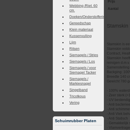
Prijs
Webbing /Riet. 60
Aantal
cm.
Doeken/Onderstoffering
Gereedschap
Stamskin
Klein materiaal
Kussenvulling
Lijm
Stamskin is ee
Ritsen
Stamskin voldo
Contract, Healt
Siernagels / Strips
Stamskin heeft
Siernagels / Los
reinigen d.m.v
Samenstelling
Siernagels / voor
Backging: 100
Siernagel Tacker
Breedte 140 
Siernagels /
Gewicht 780 g
Markiesnagel
Singelband
- 100% waterd
- Zeer sterk (
Tricotkous
- UV bestendi
Vering
- Anti bacteriee
- Anti schimme
- Anti Vlek be
- Anti Statisch
Schuimrubber Platen
- Gemakkelijk
- Vlamvertrag