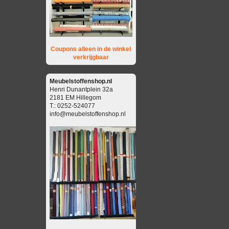
Coupons alleen in de winkel
verkrijgbaar
Meubelstoffenshop.nl
Henri Dunantplein 32a
2181 EM Hillegom
T.: 0252-524077
info@meubelstoffenshop.nl