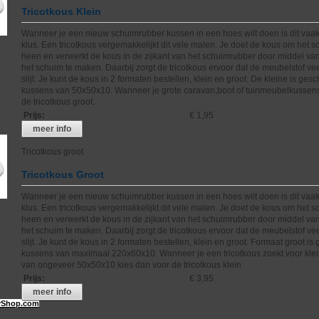
Tricotkous Klein
Wanneer je een nieuw schuimrubber kussen in een hoes wilt doen is dit vaak
klus. Een tricotkous vergemakkelijkt dit vele malen. Je doet de kous om het 
heen en verwerkt de kous in de zijkant van het schuimrubber door middel va
het schuim te maken. Daarbij zorgt de tricotkous ervoor dat de meubelstof ve
slijt. Je kunt de kous in 2 formaten bestellen, klein en groot. De kleine is gesc
kussens van 50x50x10. Wanneer je grote caravan,boot of tuinmeubelkussens
de tricotkous groot.
Prijs
:
€ 1,95
meer info
Tricotkous groot
Tricotkous Groot
Wanneer je een nieuw schuimrubber kussen in een hoes wilt doen is dit vaak
klus. Een tricotkous vergemakkelijkt dit vele malen. Je doet de kous om het 
heen en verwerkt de kous in de zijkant van het schuimrubber door middel va
het schuim te maken. Daarbij zorgt de tricotkous ervoor dat de meubelstof ve
slijt. Je kunt de kous in 2 formaten bestellen, klein en groot. Formaat groot is
kussens van maximaal 220x60x10. Wanneer je een tricotkous zoekt voor kle
van ongeveer 50x50x10 kies dan voor de tricotkous klein
Prijs
:
€ 3,95
meer info
Shop.com