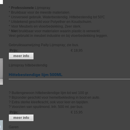
*
Professionele
Lijmspray.
* Bruikbaar voor de meeste materialen.
* Universeel gebruik. Waterbestendig. Hittebestendig tot 50'C
* Uitstekend geschikt voor Polyether en Koudschuim.
* Voor Meubels en vloerbedekking, Zeer sterk.
*
Niet
bruikbaar voor materialen waarin plastic is verwerkt.
Veel gebruikt in meubel industrie en bij vloerbedekking leggen.
Gebruiksaanwijzing Palty Lijmspray; zie bus.
Prijs
:
€ 18,95
meer info
Lijmspray hittebestendig
Hittebestendige lijm 500ML
? Buitengewoon hittebestendige lijm tot wel 100 gr.
? Bijzonder geschikt voor hemelbekleding in boot en auto.
? Extra sterke kleefkracht, ook voor leer en tapijten.
? Voorzien van spuitmond. Inh. 500 ml. per bus.
Prijs
:
€ 15,95
meer info
Garen