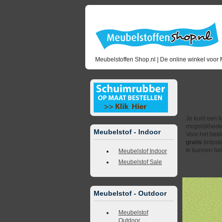
Meubelstoffen Shop.nl | De online winkel voor 
Ku
Je kunt een k
mogelijkhede
Meubelstof - Indoor
Voor het bekl
gratis
knipsta
te kunnen bek
Meubelstof Indoor
Meubelstof Sale
<<
terug naar 
Meubelstof - Outdoor
Meubelstof
Outdoor