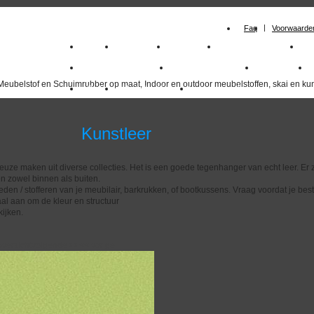
Faq
Voorwaarde
Home
Meubelstof
Kunstleer
Schuimrubberplaten
S
milano_outdoorstoffen
skai kunstleer kopen
outdoorstof
Meubelstof en Schuimrubber op maat, Indoor en outdoor meubelstoffen, skai en kun
Outlet
Meubelstof indoor
duurzaam
nstleer
euze maken uit diverse collecties. Het is een goede tegenhanger van echt leer. Er z
n zowel binnen als buiten.
eden / stofferen van je meubilair, barkrukken, of bootkussens. Vraag voordat je best
al aan om de kleur en structuur
ijken.
overzicht
volgende
>>
<<
vorige