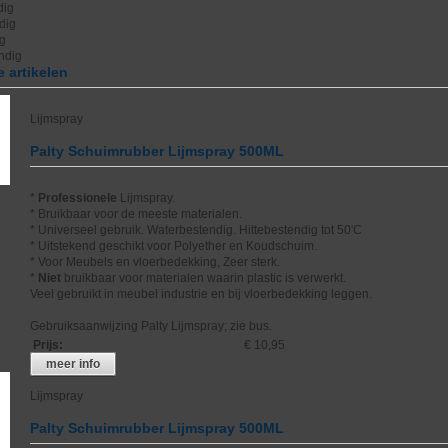
dig
dig
ig
endig
 artikelen
Lijmspray
Palty Schuimrubber Lijmspray 500ML
*
Professionele
Lijmspray.
* Bruikbaar voor de meeste materialen.
* Universeel gebruik. Waterbestendig. Hittebestendig tot 50'C
* Uitstekend geschikt voor Polyether en Koudschuim.
* Voor Meubels en vloerbedekking, Zeer sterk.
*
Niet
bruikbaar voor materialen waarin plastic is verwerkt.
Veel gebruikt in meubel industrie en bij vloerbedekking leggen.
Gebruiksaanwijzing Palty Lijmspray; zie bus.
Prijs
:
€ 10,95
meer info
Lijmspray
Palty Schuimrubber Lijmspray 500ML