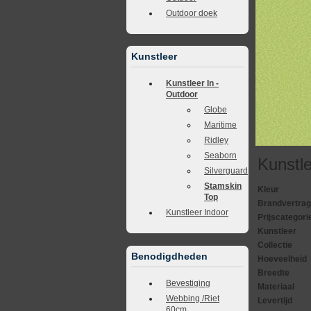
Outdoor doek
Kunstleer
Kunstleer In -
Outdoor
Globe
Maritime
Ridley
Seaborn
Kunstl
Silverguard
Stamskin
Kleur
Top
Brandvertra
Kunstleer Indoor
Prijscategori
Kunstleer
Collectie
Benodigdheden
Hoeveelheid
Breedte
Bevestiging
Materiaal
Webbing /Riet
Levertijd
60cm.