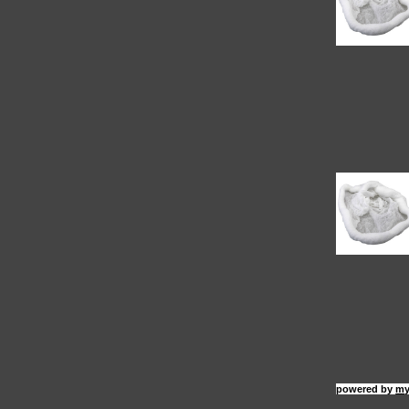
powered by
my