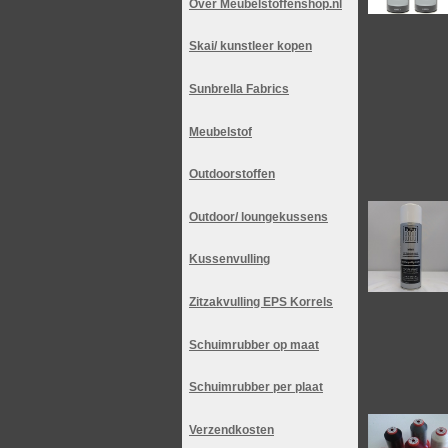
Over Meubelstoffenshop.nl
Skai/ kunstleer kopen
Sunbrella Fabrics
Meubelstof
Outdoorstoffen
Outdoor/ loungekussens
Kussenvulling
Zitzakvulling EPS Korrels
Schuimrubber op maat
Schuimrubber per plaat
Verzendkosten