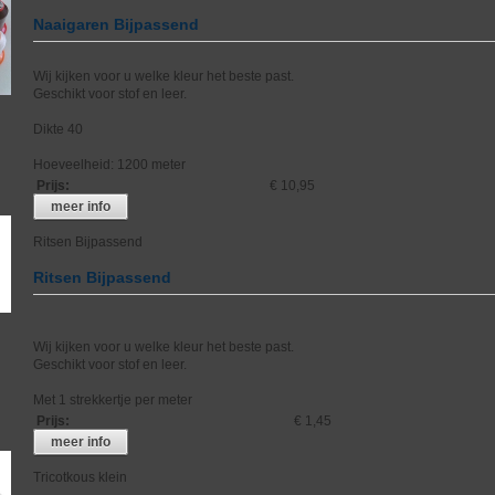
Naaigaren Bijpassend
Wij kijken voor u welke kleur het beste past.
Geschikt voor stof en leer.
Dikte 40
Hoeveelheid: 1200 meter
Prijs
:
€ 10,95
meer info
Ritsen Bijpassend
Ritsen Bijpassend
Wij kijken voor u welke kleur het beste past.
Geschikt voor stof en leer.
Met 1 strekkertje per meter
Prijs
:
€ 1,45
meer info
Tricotkous klein