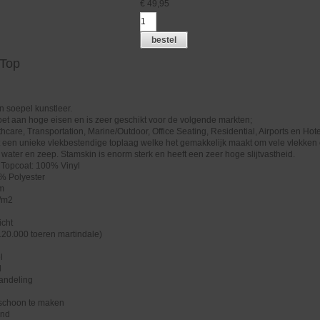
€
49,95
bestel
 Top
n soepel kunstleer.
et aan hoge eisen en is zeer geschikt voor de volgende markten;
hcare, Transportation, Marine/Outdoor, Office Seating, Residential, Airports en Hote
 een unieke vlekbestendige toplaag welke het gemakkelijk maakt om vele vlekken
. water en zeep. Stamskin is enorm sterk en heeft een zeer hoge slijtvastheid.
 Topcoat: 100% Vinyl
% Polyester
cm
/m2
icht
>120.000 toeren martindale)
g
l
l
handeling
 schoon te maken
end