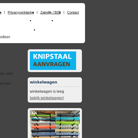
n
Privacyverklaring
Zakelijk / B2B
Contact
chuimrubber op maat
Materialen
Zakelijk / B2B
skai_kunstleer outdoor
opruimingsartikelen
stleer.
ijn veel
winkelwagen
elt een
winkelwagen is leeg
bekijk winkelwagen!