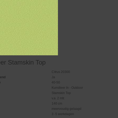
eer Stamskin Top
Citrus 20300
gend
Ja
e
40-50
Kunstleer In - Outdoor
Stamskin Top
v.a. 2 mtr.
140 cm
meervoudig gelaagd
3 -5 werkdagen