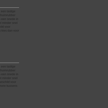
 een lastige
schuimrubber
n een snede in
el minder snel
hikt voor
 kies dan voor
 een lastige
schuimrubber
n een snede in
el minder snel
 geschikt voor
inere kussens