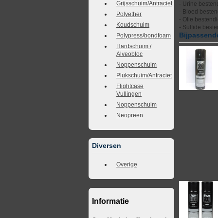
Grijsschuim/Antraciet
- Urine besten
- Bloed besten
Polyether
- Olie bestend
Koudschuim
- Sulfide best
Bijpassende
Polypress/bondfoam
Hardschuim /
Alveobloc
Noppenschuim
Plukschuim/Antraciet
Flightcase
Vullingen
Noppenschuim
Neopreen
Diversen
Overige
Informatie