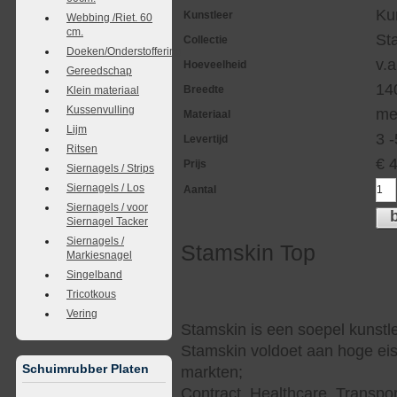
Ku
Kunstleer
Webbing /Riet. 60
cm.
St
Collectie
Doeken/Onderstoffering
v.a
Hoeveelheid
Gereedschap
14
Breedte
Klein materiaal
Kussenvulling
me
Materiaal
Lijm
3 
Levertijd
Ritsen
€
Prijs
Siernagels / Strips
Siernagels / Los
Aantal
Siernagels / voor
Siernagel Tacker
Siernagels /
Stamskin Top
Markiesnagel
Singelband
Tricotkous
Vering
Stamskin is een soepel kunstle
Stamskin voldoet aan hoge eis
Schuimrubber Platen
markten;
Contract, Healthcare, Transpor