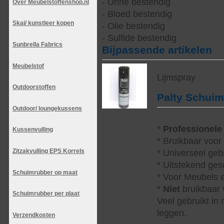
- Urine bestendig
Over Meubelstoffenshop.nl
- Bloed bestendig
Skai/ kunstleer kopen
- Olie bestendig
- Sulfide bestendig
Sunbrella Fabrics
Bijpassende artikelen
Meubelstof
Lijmspray
Outdoorstoffen
Palty Schui
Outdoor/ loungekussens
*
Professionele
Kussenvulling
* Bruikbaar voor
Zitzakvulling EPS Korrels
* Universeel geb
* Uitstekend ges
Schuimrubber op maat
* Voor Meubels e
*
Niet
bruikbaar v
Schuimrubber per plaat
Veel gebruikt in
leggen.
Verzendkosten