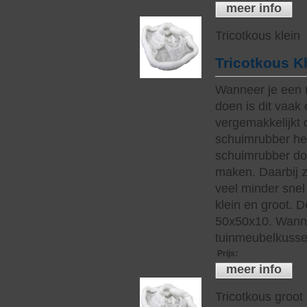
meer info
Tricotkous klein
Tricotkous K
Wanneer je een 
doen is dit vaak 
vergemakkelijkt 
schuimrubber hee
schuimrubber do
maken. Daarbij z
veel minder snel 
klein en groot. 
50x50x10. Wanne
tuinmeubelkussen
Prijs
:
meer info
Tricotkous groot