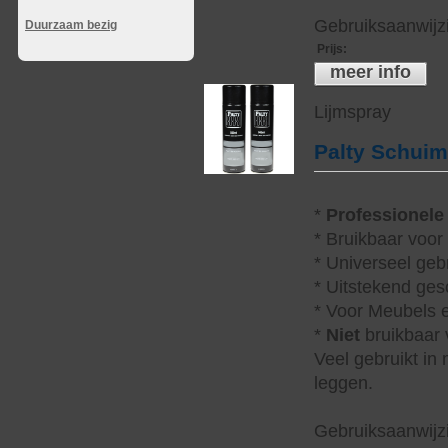
Gebruiksaanwijzi
Duurzaam bezig
Prijs
:
meer info
Lijmspray
Palty Schui
*
Professionele
* Bruikbaar voor
* Universeel geb
* Uitstekend ges
* Voor Meubels e
*
Niet
bruikbaar v
Veel gebruikt in
leggen.
Gebruiksaanwijzi