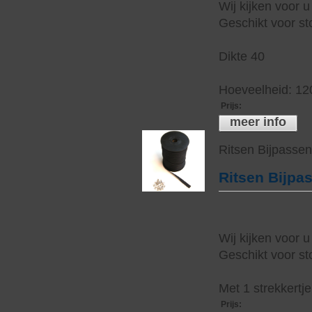
Wij kijken voor u
Geschikt voor sto
Dikte 40
Hoeveelheid: 12
Prijs
:
meer info
Ritsen Bijpasse
Ritsen Bijpa
Wij kijken voor u
Geschikt voor sto
Met 1 strekkertj
Prijs
: