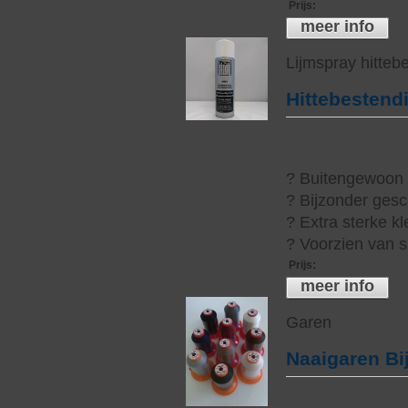
Prijs
:
meer info
Lijmspray hitteb
Hittebestend
? Buitengewoon h
? Bijzonder gesc
? Extra sterke kl
? Voorzien van s
Prijs
:
meer info
Garen
Naaigaren Bi