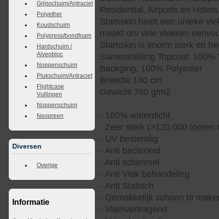
Grijsschuim/Antraciet
Residential, Airports en Hotels
Polyether
Stamskin heeft een unieke vle
Koudschuim
maakt om vele vlekken eenvoud
Polypress/bondfoam
Stamskin is enorm sterk en hee
Hardschuim /
Alveobloc
Samenstelling Topcoat: 100% 
Noppenschuim
Backging: 100% Polyester
Plukschuim/Antraciet
Breedte 140 cm
Flightcase
Gewicht 780 g/m2
Vullingen
Noppenschuim
- 100% waterdicht
Neopreen
- Zeer sterk (>120.000 toeren 
- UV bestendig
Diversen
- Anti bacterieel
- Anti schimmel
Overige
- Anti Vlek behandeling
- Anti Statisch
- Gemakkelijk schoon te make
Informatie
- Vlamvertragend