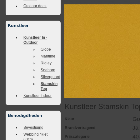
<<
terug naar overzicht
volgende
>>
<<
vorig
Outdoor doek
Kunstleer
Kunstleer In -
Outdoor
Globe
Maritime
Ridley
Seaborn
Silverguard
Stamskin
Top
Kunstleer Indoor
Kunstleer Stamskin To
Benodigdheden
Go
Kleur
Ja
Bevestiging
Brandvertragend
Webbing /Riet
40
Prijscategorie
60cm.