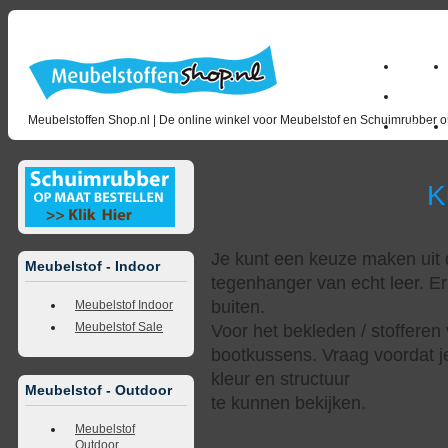
Home
milano_
Meubelstoffen Shop.nl | De online winkel voor Meubelstof en Schuimrubber op
Outlet
Kunstl
Je kunt een keuze maken uit d
Meubelstof - Indoor
tegenhanger van echt leer. Er
buiten.
Meubelstof Indoor
Meubelstof Sale
Voor het bekleden / stofferen 
bootkussens. Vraag voordat j
kleur en structuur
Meubelstof - Outdoor
te kunnen bekijken.
Meubelstof
Outdoor