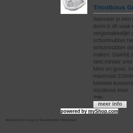
Tricotkous G
Wanneer je een 
doen is dit vaak 
vergemakkelijkt 
schuimrubber hee
schuimrubber do
maken. Daarbij z
veel minder snel 
klein en groot. 
maximaal 220x60
kleinere kussen
tricotkous klein
Prijs
:
meer info
powered by
myShop.com
Meubelstoffen-shop.nl | Meubelstoffen Webwinkel