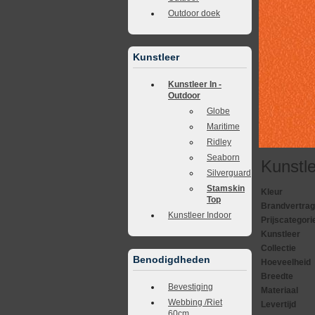
Outdoor doek
Kunstleer
Kunstleer In -
Outdoor
Globe
Maritime
Ridley
Seaborn
Kunstl
Silverguard
Stamskin
Kleur
Top
Brandvertra
Kunstleer Indoor
Prijscategori
Kunstleer
Collectie
Benodigdheden
Hoeveelheid
Breedte
Bevestiging
Materiaal
Webbing /Riet
Levertijd
60cm.