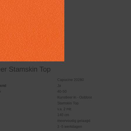
eer Stamskin Top
Capucine 20280
gend
Ja
e
40-50
Kunstleer In - Outdoor
Stamskin Top
v.a. 2 mtr.
140 cm
meervoudig gelaagd
3 -5 werkdagen