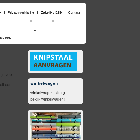
n
Privacyverklaring
Zakelijk / B2B
Contact
chuimrubber op maat
Materialen
Zakelijk / B2B
skai_kunstleer outdoor
opruimingsartikelen
stleer.
ijn veel
winkelwagen
elt een
winkelwagen is leeg
bekijk winkelwagen!