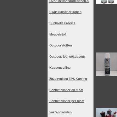
Over Meubelstoffenshop.nl
Skai/ kunstleer kopen
Sunbrella Fabrics
Meubelstof
Outdoorstoffen
Outdoor/ loungekussens
Kussenvulling
Zitzakvulling EPS Korrels
Schuimrubber op maat
Schuimrubber per plaat
Verzendkosten