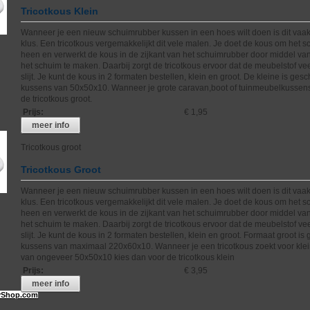
Tricotkous Klein
Wanneer je een nieuw schuimrubber kussen in een hoes wilt doen is dit vaak
klus. Een tricotkous vergemakkelijkt dit vele malen. Je doet de kous om het 
heen en verwerkt de kous in de zijkant van het schuimrubber door middel va
het schuim te maken. Daarbij zorgt de tricotkous ervoor dat de meubelstof ve
slijt. Je kunt de kous in 2 formaten bestellen, klein en groot. De kleine is gesc
kussens van 50x50x10. Wanneer je grote caravan,boot of tuinmeubelkussens
de tricotkous groot.
Prijs
:
€ 1,95
meer info
Tricotkous groot
Tricotkous Groot
Wanneer je een nieuw schuimrubber kussen in een hoes wilt doen is dit vaak
klus. Een tricotkous vergemakkelijkt dit vele malen. Je doet de kous om het 
heen en verwerkt de kous in de zijkant van het schuimrubber door middel va
het schuim te maken. Daarbij zorgt de tricotkous ervoor dat de meubelstof ve
slijt. Je kunt de kous in 2 formaten bestellen, klein en groot. Formaat groot is
kussens van maximaal 220x60x10. Wanneer je een tricotkous zoekt voor kle
van ongeveer 50x50x10 kies dan voor de tricotkous klein
Prijs
:
€ 3,95
meer info
Shop.com