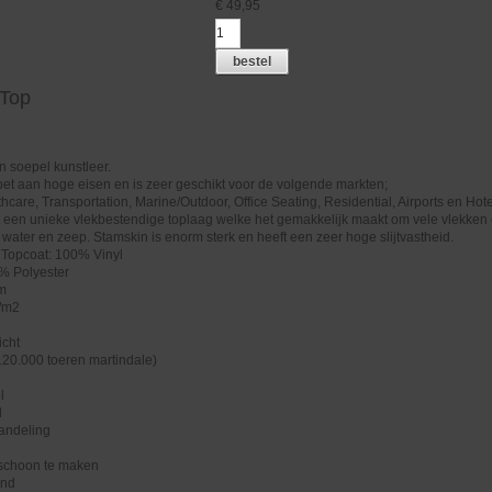
€
49,95
bestel
 Top
n soepel kunstleer.
et aan hoge eisen en is zeer geschikt voor de volgende markten;
hcare, Transportation, Marine/Outdoor, Office Seating, Residential, Airports en Hote
 een unieke vlekbestendige toplaag welke het gemakkelijk maakt om vele vlekken
. water en zeep. Stamskin is enorm sterk en heeft een zeer hoge slijtvastheid.
 Topcoat: 100% Vinyl
% Polyester
cm
/m2
icht
>120.000 toeren martindale)
g
l
l
handeling
 schoon te maken
end