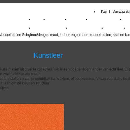
Faq
Voorwaarde
Home
Meubelstof
Kunstleer
Schuimrubberplaten
S
milano_outdoorstoffen
skai kunstleer kopen
outdoorstof
Meubelstof en Schuimrubber op maat, Indoor en outdoor meubelstoffen, skai en kun
Outlet
Meubelstof indoor
duurzaam
nstleer
euze maken uit diverse collecties. Het is een goede tegenhanger van echt leer. Er z
n zowel binnen als buiten.
eden / stofferen van je meubilair, barkrukken, of bootkussens. Vraag voordat je best
al aan om de kleur en structuur
ijken.
overzicht
volgende
>>
<<
vorige