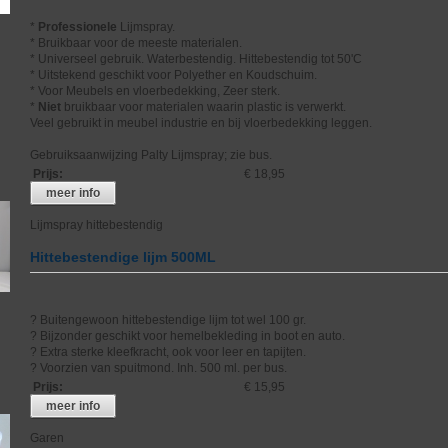
*
Professionele
Lijmspray.
* Bruikbaar voor de meeste materialen.
* Universeel gebruik. Waterbestendig. Hittebestendig tot 50'C
* Uitstekend geschikt voor Polyether en Koudschuim.
* Voor Meubels en vloerbedekking, Zeer sterk.
*
Niet
bruikbaar voor materialen waarin plastic is verwerkt.
Veel gebruikt in meubel industrie en bij vloerbedekking leggen.
Gebruiksaanwijzing Palty Lijmspray; zie bus.
Prijs
:
€ 18,95
meer info
Lijmspray hittebestendig
Hittebestendige lijm 500ML
? Buitengewoon hittebestendige lijm tot wel 100 gr.
? Bijzonder geschikt voor hemelbekleding in boot en auto.
? Extra sterke kleefkracht, ook voor leer en tapijten.
? Voorzien van spuitmond. Inh. 500 ml. per bus.
Prijs
:
€ 15,95
meer info
Garen