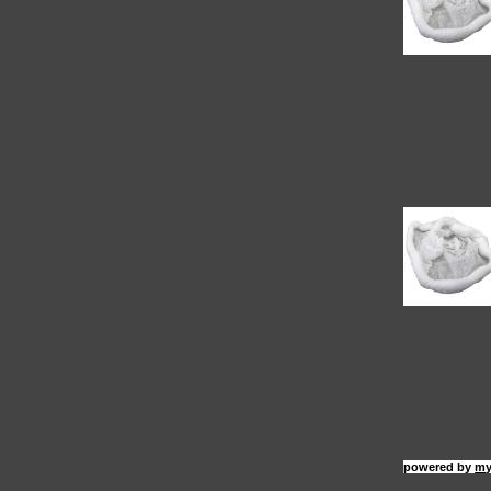
powered by
my