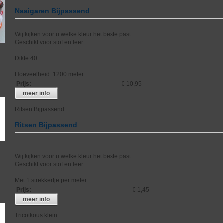
Naaigaren Bijpassend
Wij kijken voor u welke kleur het beste past.
Geschikt voor stof en leer.
Dikte 40
Hoeveelheid: 1200 meter
Prijs
:
€ 10,95
meer info
Ritsen Bijpassend
Ritsen Bijpassend
Wij kijken voor u welke kleur het beste past.
Geschikt voor stof en leer.
Met 1 strekkertje per meter
Prijs
:
€ 1,45
meer info
Tricotkous klein