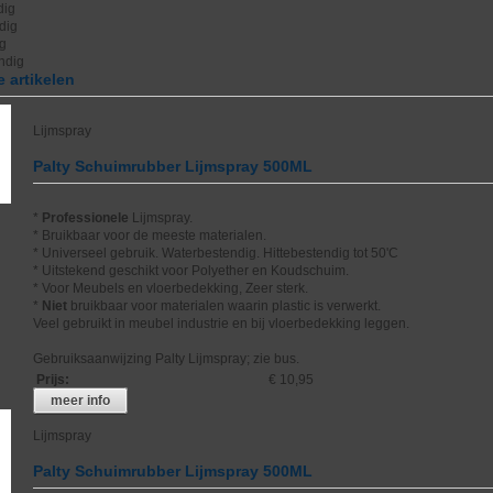
dig
dig
ig
endig
 artikelen
Lijmspray
Palty Schuimrubber Lijmspray 500ML
*
Professionele
Lijmspray.
* Bruikbaar voor de meeste materialen.
* Universeel gebruik. Waterbestendig. Hittebestendig tot 50'C
* Uitstekend geschikt voor Polyether en Koudschuim.
* Voor Meubels en vloerbedekking, Zeer sterk.
*
Niet
bruikbaar voor materialen waarin plastic is verwerkt.
Veel gebruikt in meubel industrie en bij vloerbedekking leggen.
Gebruiksaanwijzing Palty Lijmspray; zie bus.
Prijs
:
€ 10,95
meer info
Lijmspray
Palty Schuimrubber Lijmspray 500ML