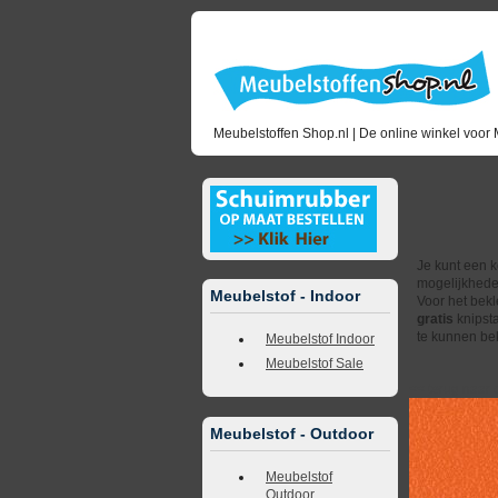
Meubelstoffen Shop.nl | De online winkel voor 
Ku
Je kunt een k
mogelijkhede
Meubelstof - Indoor
Voor het bekl
gratis
knipsta
te kunnen bek
Meubelstof Indoor
Meubelstof Sale
<<
terug naar 
Meubelstof - Outdoor
Meubelstof
Outdoor