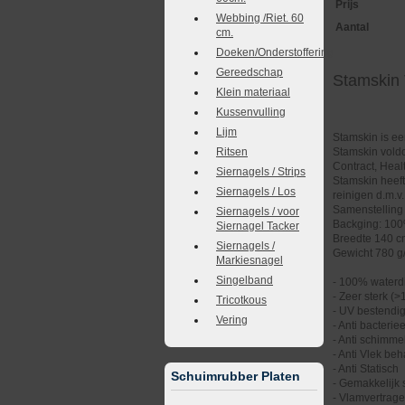
Prijs
Webbing /Riet. 60
Aantal
cm.
Doeken/Onderstoffering
Gereedschap
Stamskin
Klein materiaal
Kussenvulling
Lijm
Stamskin is ee
Ritsen
Stamskin voldo
Contract, Healt
Siernagels / Strips
Stamskin heeft
Siernagels / Los
reinigen d.m.v
Samenstelling
Siernagels / voor
Backging: 100
Siernagel Tacker
Breedte 140 
Siernagels /
Gewicht 780 g
Markiesnagel
Singelband
- 100% waterd
- Zeer sterk (
Tricotkous
- UV bestendi
Vering
- Anti bacteriee
- Anti schimme
- Anti Vlek be
- Anti Statisch
Schuimrubber Platen
- Gemakkelijk
- Vlamvertrag