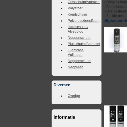
Grijsschuim/Antraciet
- Urine besten
- Bloed besten
Polyether
- Olie bestend
Koudschuim
- Sulfide best
Bijpassende
Polypress/bondfoam
Hardschuim /
Alveobloc
Noppenschuim
Plukschuim/Antraciet
Flightcase
Vullingen
Noppenschuim
Neopreen
Diversen
Overige
Informatie