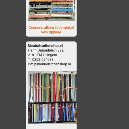
Coupons alleen in de winkel
verkrijgbaar
Meubelstoffenshop.nl
Henri Dunantplein 32a
2181 EM Hillegom
T.: 0252-524077
info@meubelstoffenshop.nl