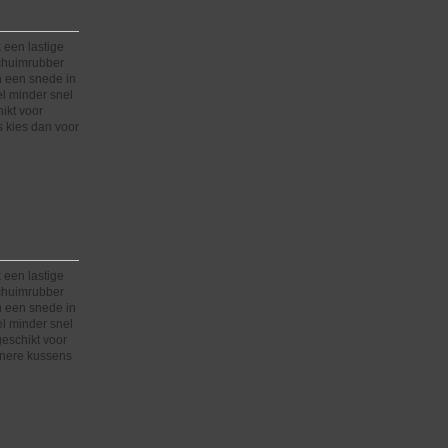
 een lastige
schuimrubber
n een snede in
el minder snel
hikt voor
 kies dan voor
 een lastige
schuimrubber
n een snede in
el minder snel
 geschikt voor
inere kussens