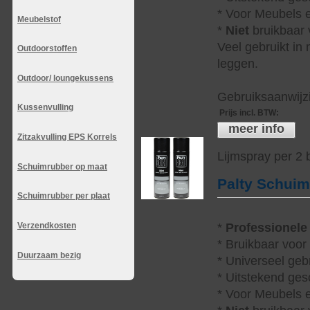
* Voor Meubels e
Meubelstof
*
Niet
bruikbaar v
Veel gebruikt in
Outdoorstoffen
leggen.
Outdoor/ loungekussens
Gebruiksaanwijzi
Kussenvulling
Prijs incl. BTW
:
meer info
Zitzakvulling EPS Korrels
Lijmspray per 2
Schuimrubber op maat
Palty Schui
Schuimrubber per plaat
Verzendkosten
*
Professionele
* Bruikbaar voor
Duurzaam bezig
* Universeel geb
* Uitstekend ges
* Voor Meubels e