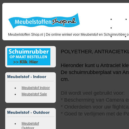
Home
milano_
Meubelstoffen Shop.nl | De online winkel voor Meubelstof en Schuimrubber op
Outlet
POLYETHER, ANTRACIETK
Hieronder kunt u Antraciet kl
De schuimrubberplaat van Antr
Meubelstof - Indoor
cm.
Meubelstof Indoor
Dit wordt veel gebruikt voor:
Meubelstof Sale
* Bescherming van Camera en
* Onderdelen voor uw flightca
Meubelstof - Outdoor
* Goed te verlijmen met de Pa
Meubelstof
Outdoor
<<
terug naar overzicht
volgende
>>
<<
vorig