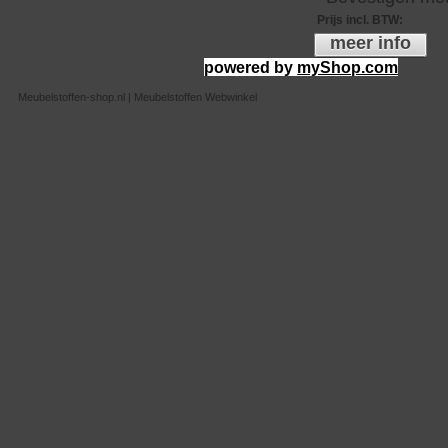
Prijs incl. BTW
:
meer info
powered by
myShop.com
Meubelstoffen-shop.nl | Meubelstoffen Webwinkel