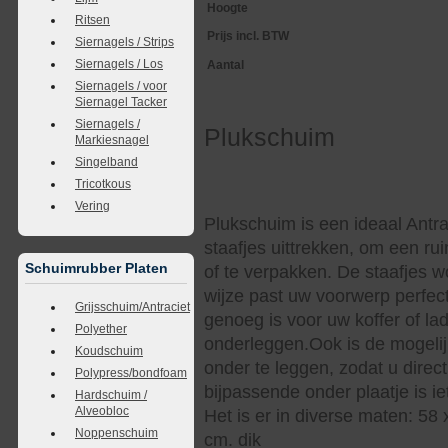
Hoogte
Ritsen
Prijs incl. BTW
Siernagels / Strips
Siernagels / Los
Aantal
Siernagels / voor
Siernagel Tacker
Siernagels /
Plukschuim
Markiesnagel
Singelband
Tricotkous
Vering
Plukschuim is een ideaal Antra
staafjes uittrekken, om een r
Schuimrubber Platen
of te verpakken. De staafjes w
wijze past uw voorwerp perfect
Grijsschuim/Antraciet
genoeg is voor uw koffer of lad
Polyether
onderleggen.Ook is de mogelij
Koudschuim
onder te leggen, zodat u direct
Polypress/bondfoam
bijpassende onder plaatje is iets
Hardschuim /
Alveobloc
Het is er in diverse maten: 58 x
Noppenschuim
cm. dik