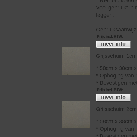
*
Niet
bruikbaar v
Veel gebruikt in
leggen.
Gebruiksaanwijzi
Prijs incl. BTW
:
meer info
Grijsschuim 1c
* 58cm x 38cm 
* Ophoging van 
* Bevestigen met
Prijs incl. BTW
:
meer info
Grijsschuim 2c
* 58cm x 38cm 
* Ophoging van 
* Bevestigen met