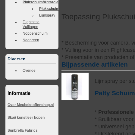
Plukschuim/Antraciet
Plukschuim
Toepassing Plukschu
Lijmspray
Flightcase
Vullingen
Noppenschuim
Neopreen
* Bescherming voor camera, vi
* Vulling voor in een Flightcas
* Presentatie van producten of
Diversen
Bijpassende artikelen
Overige
Lijmspray per st
Palty Schui
Informatie
Over Meubelstoffenshop.nl
*
Professionele
Skai/ kunstleer kopen
* Bruikbaar voor
* Universeel geb
Sunbrella Fabrics
* Uitstekend ges