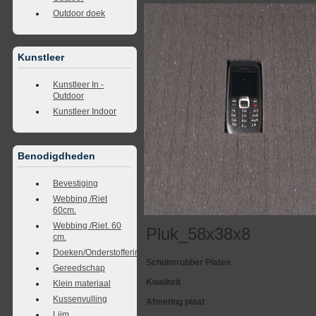
Outdoor doek
Kunstleer
Kunstleer In -
Outdoor
Kunstleer Indoor
Benodigdheden
Bevestiging
Webbing /Riet
60cm.
Webbing /Riet. 60
Pluk_58x38x8
cm.
Doeken/Onderstoffering
Schuimrubber Platen
Gereedschap
Kwaliteit
Klein materiaal
Kussenvulling
Afmeting plaat
Lijm