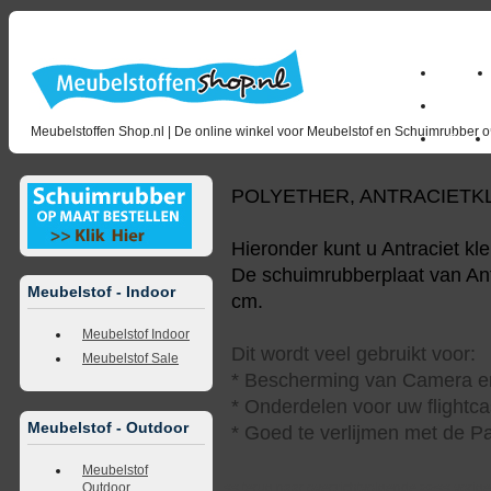
Home
milano_
Meubelstoffen Shop.nl | De online winkel voor Meubelstof en Schuimrubber op
Outlet
POLYETHER, ANTRACIETK
Hieronder kunt u Antraciet kl
De schuimrubberplaat van Antr
Meubelstof - Indoor
cm.
Meubelstof Indoor
Dit wordt veel gebruikt voor:
Meubelstof Sale
* Bescherming van Camera en
* Onderdelen voor uw flightca
Meubelstof - Outdoor
* Goed te verlijmen met de Pa
Meubelstof
Outdoor
<<
terug naar overzicht
volgende
>>
<<
vorig