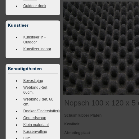
Outdoor doek
Kunstleer
Kunstleer In -
Outdoor
Kunstleer Indoor
Benodigdheden
Bevestiging
Webbing /Riet
60cm.
Webbing /Riet. 60
Nopsch 100 x 120 x 5
cm.
Doeken/Onderstoffering
Schuimrubber Platen
Gereedschap
Kwaliteit
Klein materiaal
Kussenvulling
Afmeting plaat
Lijm