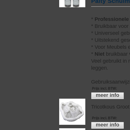
Palty Schui
*
Professionele
* Bruikbaar voor
* Universeel geb
* Uitstekend ges
* Voor Meubels e
*
Niet
bruikbaar v
Veel gebruikt in
leggen.
Gebruiksaanwijzi
Prijs incl. BTW
:
meer info
Tricotkous Groot
Prijs incl. BTW
:
meer info