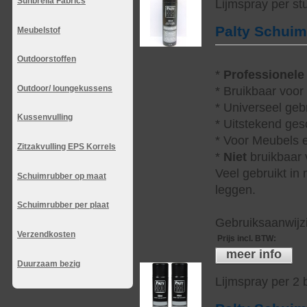
Sunbrella Fabrics
Lijmspray per st
Palty Schui
Meubelstof
Outdoorstoffen
*
Professionele
Outdoor/ loungekussens
* Bruikbaar voor
* Universeel geb
Kussenvulling
* Uitstekend ges
* Voor Meubels e
Zitzakvulling EPS Korrels
*
Niet
bruikbaar v
Veel gebruikt in
Schuimrubber op maat
leggen.
Schuimrubber per plaat
Gebruiksaanwijzi
Verzendkosten
Prijs incl. BTW
:
meer info
Duurzaam bezig
Lijmspray per 2