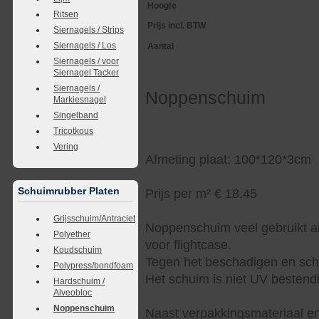
Hoogte
Ritsen
Prijs incl. BTW
Siernagels / Strips
Siernagels / Los
Aantal
Siernagels / voor
Siernagel Tacker
Siernagels /
Noppenschuim
Markiesnagel
Singelband
Tricotkous
Vering
Afmeting plaat: 100*120*3cm
Schuimrubber Platen
Prijs per m² € 18,45
Grijsschuim/Antraciet
Noppenschuim veel gebruikt al
Polyether
voor flightcase.
Koudschuim
Tegen het beschadigen en sch
Polypress/bondfoam
Het schuim is niet UV bestendi
Hardschuim /
Alveobloc
Noppenschuim
Naast verpakkingsmateriaal en 