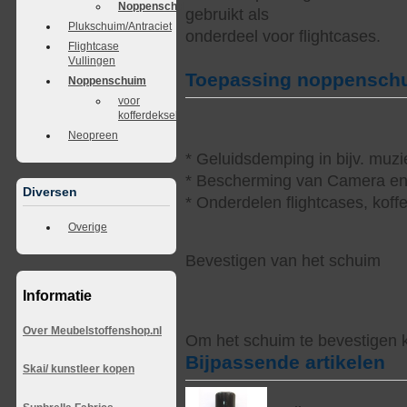
Noppenschuim
gebruikt als
Plukschuim/Antraciet
onderdeel voor flightcases.
Flightcase
Vullingen
Toepassing noppensch
Noppenschuim
voor
kofferdeksel
Neopreen
* Geluidsdemping in bijv. muzi
* Bescherming van Camera en 
Diversen
* Onderdelen flightcases, koff
Overige
Bevestigen van het schuim
Informatie
Over Meubelstoffenshop.nl
Om het schuim te bevestigen k
Bijpassende artikelen
Skai/ kunstleer kopen