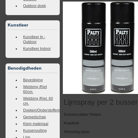
Outdoor doek
Kunstleer
Kunstleer In -
Outdoor
Kunstleer Indoor
Benodigdheden
Bevestiging
Webbing /Riet
60cm.
Webbing /Riet. 60
Lijmspray per 2 busse
cm.
Doeken/Onderstoffering
Schuimrubber Platen
Gereedschap
Kwaliteit
Klein materiaal
Kussenvulling
Afmeting plaat
Lijm