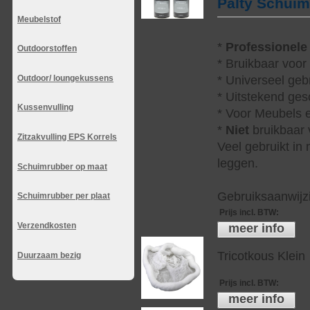
Palty Schui
Meubelstof
*
Professionele
Outdoorstoffen
* Bruikbaar voor
Outdoor/ loungekussens
* Universeel geb
* Uitstekend ges
Kussenvulling
* Voor Meubels e
*
Niet
bruikbaar v
Zitzakvulling EPS Korrels
Veel gebruikt in
leggen.
Schuimrubber op maat
Gebruiksaanwijzi
Schuimrubber per plaat
Prijs incl. BTW
:
Verzendkosten
meer info
Tricotkous Klein
Duurzaam bezig
Prijs incl. BTW
:
meer info