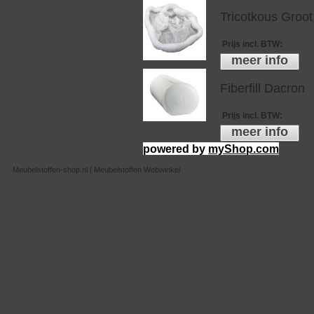
Tricotkous Groot
Prijs incl. BTW
:
meer info
Fiberfill Dacron
Prijs incl. BTW
:
meer info
powered by
myShop.com
Meubelstoffen-shop.nl | Meubelstoffen Webwinkel