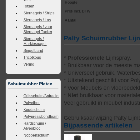
Hoogte
Ritsen
Prijs incl. BTW
Siernagels / Strips
Siernagels / Los
Aantal
Siernagels / voor
Siernagel Tacker
Palty Schuimrubber Li
Siernagels /
Markiesnagel
Singelband
*
Professionele
Lijmspray.
Tricotkous
Vering
* Bruikbaar voor de meeste ma
* Universeel gebruik. Waterbes
* Uitstekend geschikt voor Po
Schuimrubber Platen
* Voor Meubels en vloerbedekk
*
Niet
bruikbaar voor materialen
Grijsschuim/Antraciet
Veel gebruikt in meubel indust
Polyether
Koudschuim
Polypress/bondfoam
Gebruiksaanwijzing Palty Lijms
Hardschuim /
Bijpassende artikelen
Alveobloc
Noppenschuim