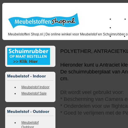
Home
milano_
Meubelstoffen Shop.nl | De online winkel voor Meubelstof en Schuimrubber op
Outlet
POLYETHER, ANTRACIETK
Hieronder kunt u Antraciet kl
De schuimrubberplaat van Antr
Meubelstof - Indoor
cm.
Meubelstof Indoor
Dit wordt veel gebruikt voor:
Meubelstof Sale
* Bescherming van Camera en
* Onderdelen voor uw flightca
Meubelstof - Outdoor
* Goed te verlijmen met de Pa
Meubelstof
Outdoor
<<
terug naar overzicht
volgende
>>
<<
vorig