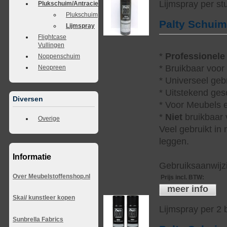
Lijmspray per st
Plukschuim/Antraciet
Plukschuim
Palty Schui
Lijmspray
Flightcase
Vullingen
*
Professionele
Noppenschuim
* Bruikbaar voor
Neopreen
* Universeel geb
* Uitstekend ges
Diversen
* Voor Meubels e
*
Niet
bruikbaar v
Overige
Veel gebruikt in
leggen.
Informatie
Gebruiksaanwijzi
Over Meubelstoffenshop.nl
Prijs incl. BTW
:
meer info
Skai/ kunstleer kopen
Lijmspray per 2
Sunbrella Fabrics