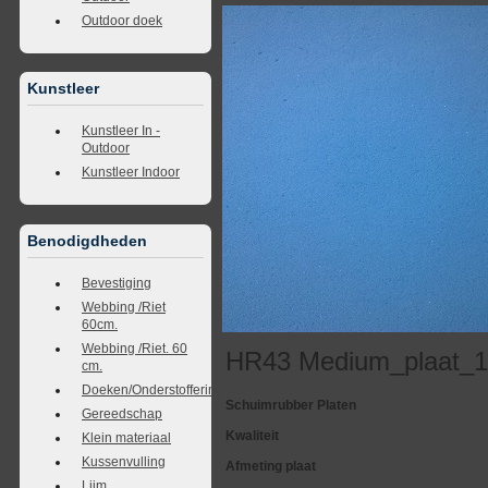
Outdoor doek
Kunstleer
Kunstleer In -
Outdoor
Kunstleer Indoor
Benodigdheden
Bevestiging
Webbing /Riet
60cm.
Webbing /Riet. 60
HR43 Medium_plaat_
cm.
Doeken/Onderstoffering
Schuimrubber Platen
Gereedschap
Kwaliteit
Klein materiaal
Kussenvulling
Afmeting plaat
Lijm