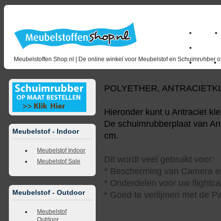
Home
milano_
Meubelstoffen Shop.nl | De online winkel voor Meubelstof en Schuimrubber op
Outlet
POLYETHER, ANTRACIETK
Hieronder kunt u Antraciet kl
De schuimrubberplaat van Antr
Meubelstof - Indoor
cm.
Meubelstof Indoor
Dit wordt veel gebruikt voor:
Meubelstof Sale
* Bescherming van Camera en
* Onderdelen voor uw flightca
Meubelstof - Outdoor
* Goed te verlijmen met de Pa
Meubelstof
Outdoor
<<
terug naar overzicht
volgende
>>
<<
vorig