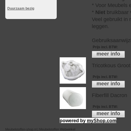
* Voor Meubels e
Duurzaam bezig
*
Niet
bruikbaar v
Veel gebruikt in
leggen.
Gebruiksaanwijzi
Prijs incl. BTW
:
meer info
Tricotkous Groot
Prijs incl. BTW
:
meer info
Fiberfill Dacron
Prijs incl. BTW
:
meer info
powered by
myShop.com
Meubelstoffen-shop.nl | Meubelstoffen Webwinkel