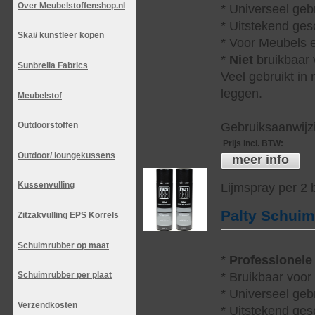
Over Meubelstoffenshop.nl
* Universeel geb
* Uitstekend ges
Skai/ kunstleer kopen
* Voor Meubels e
*
Niet
bruikbaar v
Sunbrella Fabrics
Veel gebruikt in
leggen.
Meubelstof
Gebruiksaanwijzi
Outdoorstoffen
Prijs incl. BTW
:
Outdoor/ loungekussens
meer info
Kussenvulling
Lijmspray per 2
Palty Schui
Zitzakvulling EPS Korrels
Schuimrubber op maat
*
Professionele
* Bruikbaar voor
Schuimrubber per plaat
* Universeel geb
Verzendkosten
* Uitstekend ges