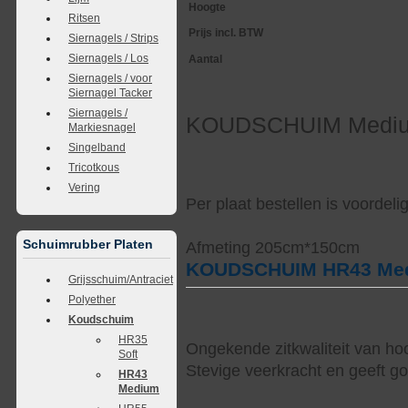
Hoogte
Ritsen
Prijs incl. BTW
Siernagels / Strips
Siernagels / Los
Aantal
Siernagels / voor
Siernagel Tacker
Siernagels /
KOUDSCHUIM Medium
Markiesnagel
Singelband
Tricotkous
Vering
Per plaat bestellen is voordel
Schuimrubber Platen
Afmeting 205cm*150cm
KOUDSCHUIM HR43 Me
Grijsschuim/Antraciet
Polyether
Koudschuim
HR35
Ongekende zitkwaliteit van ho
Soft
Stevige veerkracht en geeft g
HR43
Medium