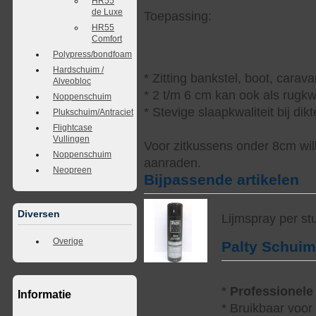
HR55
de Luxe
Toepassing:
HR55
Comfort
Polypress/bondfoam
Hardschuim /
* Zitting bankstel, boot, cara
Alveobloc
* 2 t/m 6 cm kan ook als rugkw
Noppenschuim
* Stevige slaapkwaliteit bij di
Plukschuim/Antraciet
Flightcase
Vullingen
Voor zitkussens onder 8cm wi
Noppenschuim
aanraden.
Neopreen
Bijpassende artikelen
Diversen
Lijmspray per st
Overige
Palty Schui
*
Professionele
Informatie
* Bruikbaar voor