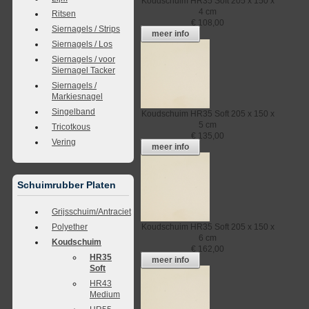
Koudschuim
HR35 Soft
205 x 150 x
4 cm
Ritsen
€
108,00
Siernagels / Strips
meer info
Siernagels / Los
Siernagels / voor
Siernagel Tacker
Siernagels /
Markiesnagel
Singelband
Koudschuim
HR35 Soft
205 x 150 x
5 cm
Tricotkous
€
135,00
Vering
meer info
Schuimrubber Platen
Grijsschuim/Antraciet
Polyether
Koudschuim
HR35 Soft
205 x 150 x
6 cm
Koudschuim
€
162,00
HR35
meer info
Soft
HR43
Medium