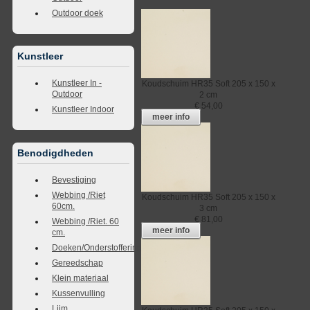
Outdoor doek
Kunstleer
Kunstleer In -
Koudschuim
HR35 Soft
205 x 150 x
Outdoor
2 cm
€
54,00
Kunstleer Indoor
meer info
Benodigdheden
Bevestiging
Webbing /Riet
Koudschuim
HR35 Soft
205 x 150 x
60cm.
3 cm
€
81,00
Webbing /Riet. 60
meer info
cm.
Doeken/Onderstoffering
Gereedschap
Klein materiaal
Kussenvulling
Lijm