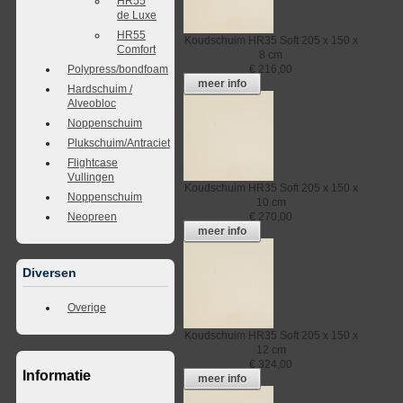
HR55
de Luxe
HR55
Koudschuim
HR35 Soft
205 x 150 x
Comfort
8 cm
Polypress/bondfoam
€
216,00
meer info
Hardschuim /
Alveobloc
Noppenschuim
Plukschuim/Antraciet
Flightcase
Vullingen
Koudschuim
HR35 Soft
205 x 150 x
Noppenschuim
10 cm
Neopreen
€
270,00
meer info
Diversen
Overige
Koudschuim
HR35 Soft
205 x 150 x
12 cm
€
324,00
Informatie
meer info