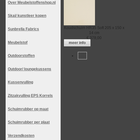
Over Meubelstoffenshop.nl
Skai/ kunstleer kopen
Koudschuim
HR35 Soft
205 x 150 x
Sunbrella Fabrics
14 cm
€
378,00
Meubelstof
meer info
Outdoorstoffen
1
Outdoor/ loungekussens
Kussenvulling
Zitzakvulling EPS Korrels
Schuimrubber op maat
Schuimrubber per plaat
Verzendkosten