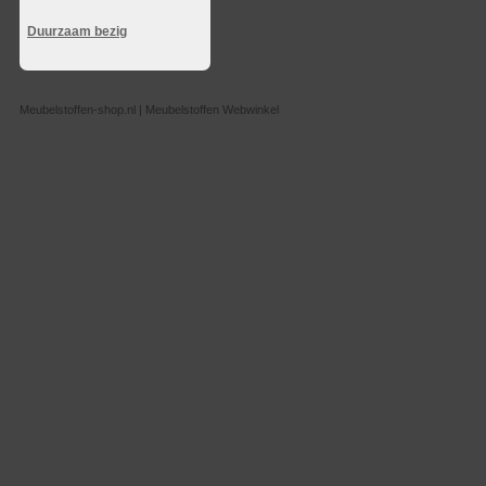
Duurzaam bezig
Meubelstoffen-shop.nl | Meubelstoffen Webwinkel