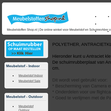
Home
milano_
Meubelstoffen Shop.nl | De online winkel voor Meubelstof en Schuimrubber op
Outlet
POLYETHER, ANTRACIETK
Hieronder kunt u Antraciet kl
De schuimrubberplaat van Antr
Meubelstof - Indoor
cm.
Meubelstof Indoor
Dit wordt veel gebruikt voor:
Meubelstof Sale
* Bescherming van Camera en
* Onderdelen voor uw flightca
Meubelstof - Outdoor
* Goed te verlijmen met de Pa
Meubelstof
Outdoor