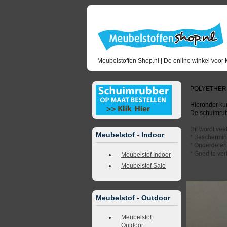
Meubelstoffen Shop.nl | De online winkel voor 
POLYETHER
Hieronder kun
De schuimrubb
Dit wordt vee
Meubelstof - Indoor
* Beschermin
* Onderdelen 
* Goed te ver
Meubelstof Indoor
Meubelstof Sale
Meubelstof - Outdoor
Meubelstof
Outdoor