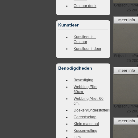
Grijsschuim/An
Outdoor doek
25
200
meer info
Kunstleer
Kunstleer In -
Outdoor
Kunstleer Indoor
Grijsschuim/An
25
200
Benodigdheden
meer info
Bevestiging
Webbing /Riet
60cm.
Webbing /Riet. 60
cm.
Grijsschuim/An
Doeken/Onderstoffering
25
200
Gereedschap
meer info
Klein materiaal
Kussenvulling
Lijm