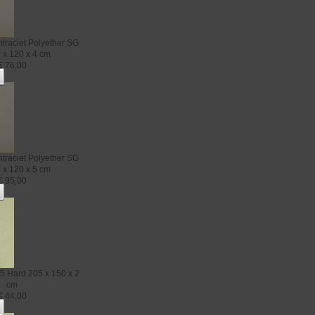
traciet
Polyether SG
 x 120 x 4 cm
€
76,00
traciet
Polyether SG
 x 120 x 5 cm
€
95,00
5 Hard
205 x 150 x 2
cm
€
44,00