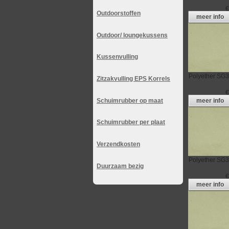
Outdoorstoffen
meer info
Outdoor/ loungekussens
Kussenvulling
Polyether
SG3
Zitzakvulling EPS Korrels
Schuimrubber op maat
meer info
Schuimrubber per plaat
Verzendkosten
Polyether
SG3
Duurzaam bezig
meer info