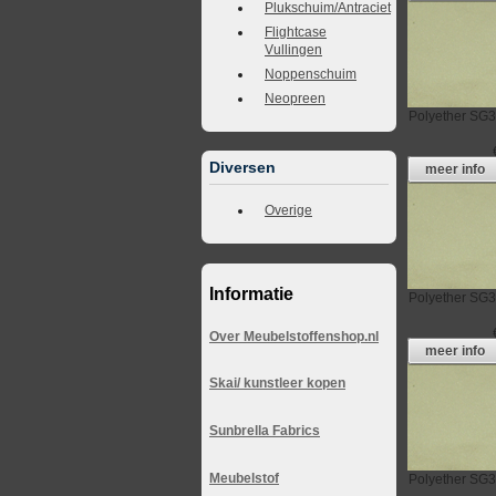
Plukschuim/Antraciet
Flightcase
Vullingen
Noppenschuim
Neopreen
Polyether
SG3
Diversen
meer info
Overige
Informatie
Polyether
SG3
Over Meubelstoffenshop.nl
meer info
Skai/ kunstleer kopen
Sunbrella Fabrics
Meubelstof
Polyether
SG3