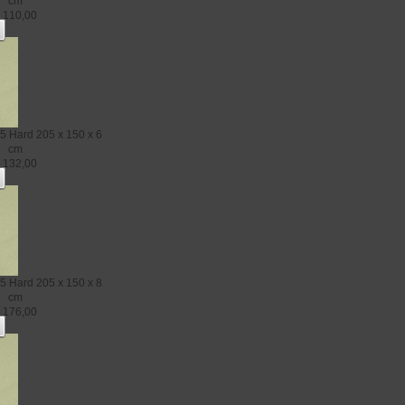
cm
€
110,00
5 Hard
205 x 150 x 6
cm
€
132,00
5 Hard
205 x 150 x 8
cm
€
176,00