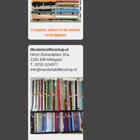
Coupons alleen in de winkel
verkrijgbaar
Meubelstoffenshop.nl
Henri Dunantplein 32a
2181 EM Hillegom
T.: 0252-524077
info@meubelstoffenshop.nl