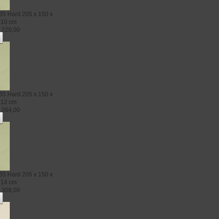
35 Hard
205 x 150 x
10 cm
€
220,00
35 Hard
205 x 150 x
12 cm
€
264,00
35 Hard
205 x 150 x
14 cm
€
308,00