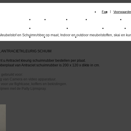
Faq
Voorwaarde
Home
Meubelstof
Kunstleer
Schuimrubberplaten
Sc
milano_outdoorstoffen
skai kunstleer kopen
outdoorstof
Meubelstof en Schuimrubber op maat, Indoor en outdoor meubelstoffen, skai en kun
Outlet
Meubelstof indoor
duurzaam
, ANTRACIETKLEURIG SCHUIM
t u Antraciet kleurig schuimrubber bestellen per plaat.
erplaat van Antraciet schuimrubber is 200 x 120 x dikte in cm.
l gebruikt voor:
g van Camera en video apparatuur.
voor uw flightcase, koffers en bekistingen.
lijmen met de Palty Lijmspray.