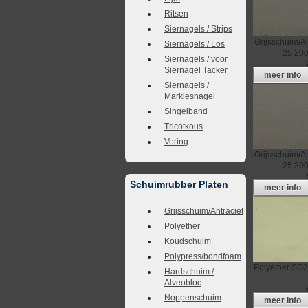
Ritsen
Siernagels / Strips
Grijsschuim/An
Siernagels / Los
25
200
Siernagels / voor
Siernagel Tacker
meer info
Siernagels /
Markiesnagel
Singelband
Tricotkous
Vering
Grijsschuim/An
25
200
Schuimrubber Platen
meer info
Grijsschuim/Antraciet
Polyether
Koudschuim
Polypress/bondfoam
Polyether
SG3
Hardschuim /
Alveobloc
Noppenschuim
meer info