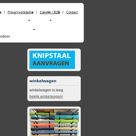
n
Privacyverklaring
Zakelijk / B2B
Contact
huimrubber op maat
Materialen
Zakelijk / B2B
skai_kunstleer outdoor
opruimingsartikelen
stleer.
winkelwagen
winkelwagen is leeg
bekijk winkelwagen!