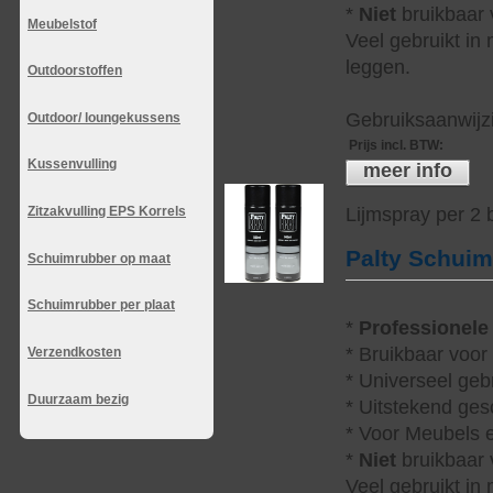
*
Niet
bruikbaar v
Meubelstof
Veel gebruikt in
leggen.
Outdoorstoffen
Gebruiksaanwijzi
Outdoor/ loungekussens
Prijs incl. BTW
:
Kussenvulling
meer info
Zitzakvulling EPS Korrels
Lijmspray per 2
Palty Schui
Schuimrubber op maat
Schuimrubber per plaat
*
Professionele
* Bruikbaar voor
Verzendkosten
* Universeel geb
Duurzaam bezig
* Uitstekend ges
* Voor Meubels e
*
Niet
bruikbaar v
Veel gebruikt in