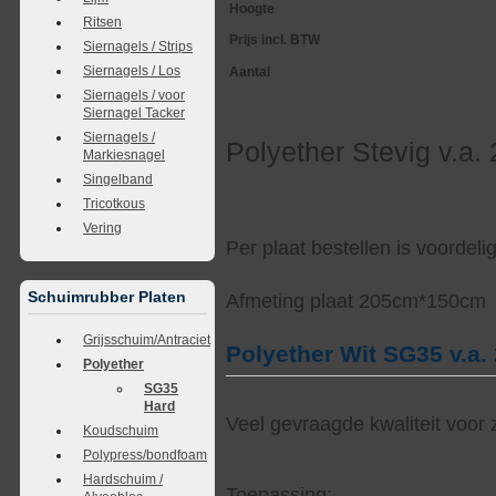
Hoogte
Ritsen
Prijs incl. BTW
Siernagels / Strips
Siernagels / Los
Aantal
Siernagels / voor
Siernagel Tacker
Siernagels /
Polyether Stevig v.a.
Markiesnagel
Singelband
Tricotkous
Vering
Per plaat bestellen is voordel
Schuimrubber Platen
Afmeting plaat 205cm*150cm
Grijsschuim/Antraciet
Polyether Wit SG35 v.a.
Polyether
SG35
Hard
Veel gevraagde kwaliteit voor
Koudschuim
Polypress/bondfoam
Hardschuim /
Toepassing: