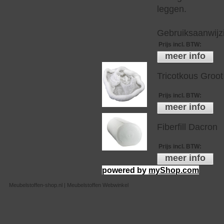
leggen.
Gebruiksaanwijzi
Prijs incl. BTW
:
meer info
Tricotkous Groot
Prijs incl. BTW
:
meer info
Fiberfill Dacron
Prijs incl. BTW
:
meer info
powered by
myShop.com
Meubelstoffen-shop.nl | Meubelstoffen Webwinkel