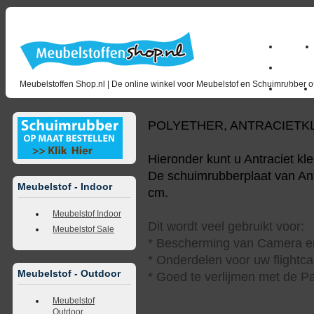
Home
milano_
Meubelstoffen Shop.nl | De online winkel voor Meubelstof en Schuimrubber op
Outlet
POLYETHER, ANTRACIETK
Hieronder kunt u Antraciet kl
De schuimrubberplaat van Antr
Meubelstof - Indoor
cm.
Meubelstof Indoor
Dit wordt veel gebruikt voor:
Meubelstof Sale
* Bescherming van Camera en
* Onderdelen voor uw flightca
Meubelstof - Outdoor
* Goed te verlijmen met de Pa
Meubelstof
Outdoor
<<
terug naar overzicht
volgende
>>
<<
vorig