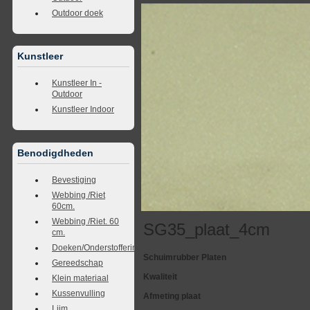
Outdoor doek
Kunstleer
Kunstleer In -
Outdoor
Kunstleer Indoor
Benodigdheden
Bevestiging
Webbing /Riet
60cm.
Webbing /Riet. 60
SG35_plaat_4cm
cm.
Doeken/Onderstoffering
Schuimrubber Platen
Gereedschap
Kwaliteit
Klein materiaal
Kussenvulling
Afmeting plaat
Lijm