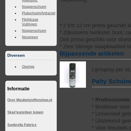
Alveobloc
Noppenschuim
Plukschuim/Antraciet
Flightcase
Vullingen
* 2 t/m 12 cm prima geschikt a
Noppenschuim
* Zitkussens bankstel, boot, 
Neopreen
Ook prima geschikt voor stoelz
* Zeer Stevige slaapkwaliteit b
Bijpassende artikelen
Diversen
Overige
Lijmspray per st
Palty Schui
Informatie
*
Professionele
Over Meubelstoffenshop.nl
* Bruikbaar voor
Skai/ kunstleer kopen
* Universeel geb
* Uitstekend ges
Sunbrella Fabrics
* Voor Meubels e