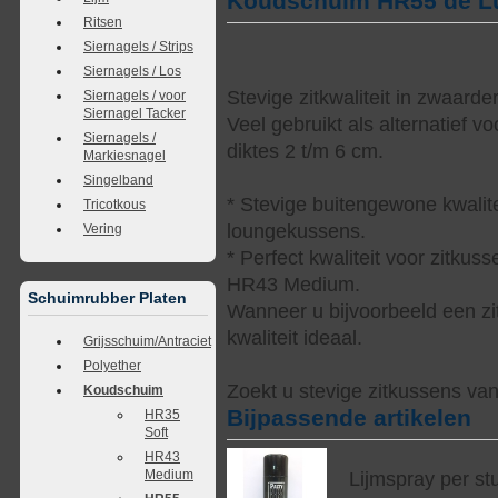
Koudschuim HR55 de L
Ritsen
Siernagels / Strips
Siernagels / Los
Stevige zitkwaliteit in zwaard
Siernagels / voor
Siernagel Tacker
Veel gebruikt als alternatief
Siernagels /
diktes 2 t/m 6 cm.
Markiesnagel
Singelband
* Stevige buitengewone kwalitei
Tricotkous
loungekussens.
Vering
* Perfect kwaliteit voor zitkus
HR43 Medium.
Schuimrubber Platen
Wanneer u bijvoorbeeld een zi
kwaliteit ideaal.
Grijsschuim/Antraciet
Polyether
Zoekt u stevige zitkussens va
Koudschuim
Bijpassende artikelen
HR35
Soft
HR43
Medium
Lijmspray per st