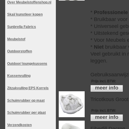
Over Meubelstoffenshop.nl
*
Professionele
Skai/ kunstleer kopen
* Bruikbaar voor
* Universeel geb
Sunbrella Fabrics
* Uitstekend ges
Meubelstof
* Voor Meubels e
*
Niet
bruikbaar v
Outdoorstoffen
Veel gebruikt in
leggen.
Outdoor/ loungekussens
Gebruiksaanwijzi
Kussenvulling
Prijs incl. BTW
:
meer info
Zitzakvulling EPS Korrels
Tricotkous Groot
Schuimrubber op maat
Prijs incl. BTW
:
Schuimrubber per plaat
meer info
Verzendkosten
Fiberfill Dacron