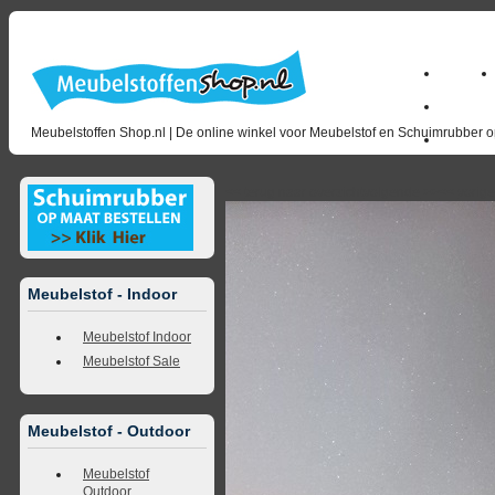
Home
Zakelijk
Meubelstoffen Shop.nl | De online winkel voor Meubelstof en Schuimrubber op
opruimin
<<
terug naar overzicht
volgende
>>
<<
vorig
Meubelstof - Indoor
Meubelstof Indoor
Meubelstof Sale
Meubelstof - Outdoor
Meubelstof
Outdoor