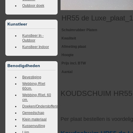
Outdoor doek
HR55 de Luxe_plaat_
Kunstleer
Schuimrubber Platen
Kunstleer In -
Kwaliteit
Outdoor
Afmeting plaat
Kunstleer Indoor
Hoogte
Prijs incl. BTW
Benodigdheden
Aantal
Bevestiging
Webbing /Riet
60cm.
KOUDSCHUIM HR55 de
Webbing /Riet. 60
cm.
Doeken/Onderstoffering
Gereedschap
Per plaat bestellen is voordel
Klein materiaal
Kussenvulling
Lijm