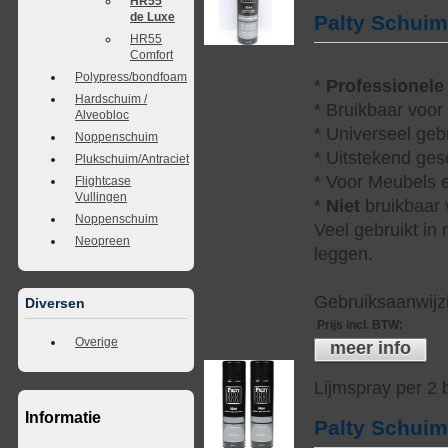
HR55
de Luxe
Palty Schui
HR55
Comfort
Polypress/bondfoam
*
Professionele
Hardschuim /
* Bruikbaar voor
Alveobloc
* Universeel geb
Noppenschuim
* Uitstekend ges
Plukschuim/Antraciet
* Voor Meubels e
Flightcase
Vullingen
*
Niet
bruikbaar v
Noppenschuim
Veel gebruikt in
Neopreen
leggen.
Gebruiksaanwijzi
Diversen
Prijs incl. BTW
:
Overige
meer info
Lijmspray per 2
Informatie
Palty Schui