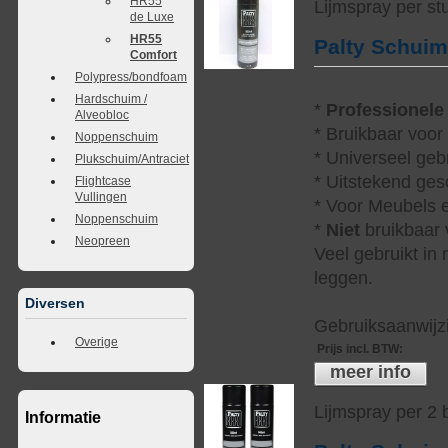
HR55
Lijmspray per st
de Luxe
HR55
Palty Schui
Comfort
Polypress/bondfoam
Hardschuim /
*
Professionele
Alveobloc
* Bruikbaar voor
Noppenschuim
* Universeel geb
Plukschuim/Antraciet
* Uitstekend ges
Flightcase
Vullingen
* Voor Meubels e
Noppenschuim
*
Niet
bruikbaar v
Neopreen
Veel gebruikt in
leggen.
Diversen
Gebruiksaanwijzi
Overige
Prijs incl. BTW
:
meer info
Lijmspray per 2
Informatie