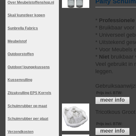
Palty Schui
Over Meubelstoffenshop.nl
Skai/ kunstleer kopen
*
Professionele
* Bruikbaar voor
Sunbrella Fabrics
* Universeel geb
Meubelstof
* Uitstekend ges
* Voor Meubels e
Outdoorstoffen
*
Niet
bruikbaar v
Veel gebruikt in
Outdoor/ loungekussens
leggen.
Kussenvulling
Gebruiksaanwijzi
Prijs incl. BTW
:
Zitzakvulling EPS Korrels
meer info
Schuimrubber op maat
Tricotkous Groot
Schuimrubber per plaat
Prijs incl. BTW
:
meer info
Verzendkosten