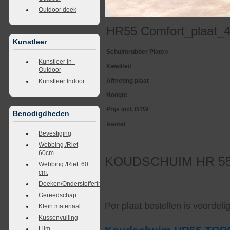
Outdoor doek
HR55 Comfort_plaat_
Kunstleer
Schuimrubber Platen
Kunstleer In -
Kwaliteit
Outdoor
Afmeting plaat
Kunstleer Indoor
Hoogte
Prijs incl. BTW
Benodigdheden
Aantal
Bevestiging
Webbing /Riet
60cm.
KOUDSCHUIM HR 55 C
Webbing /Riet. 60
cm.
Doeken/Onderstoffering
Gereedschap
Per plaat bestellen is voordel
Klein materiaal
Kussenvulling
Lijm