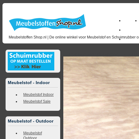
Home
Zakelijk
Meubelstoffen Shop.nl | De online winkel voor Meubelstof en Schuimrubber op
opruimin
<<
terug naar overzicht
volgende
>>
<<
vorig
Meubelstof - Indoor
Meubelstof Indoor
Meubelstof Sale
Meubelstof - Outdoor
Meubelstof
Outdoor