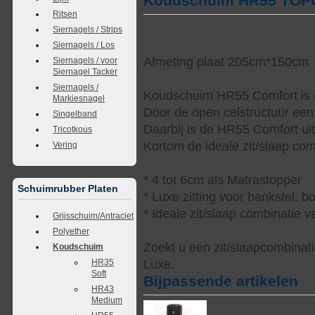
Koudschuim HR55 TO
Ritsen
Siernagels / Strips
Siernagels / Los
Afmeting plaat 205cm*150cm
Siernagels / voor
Siernagel Tacker
Siernagels /
Koudschuim HR55 Comfort is e
Markiesnagel
Door de open celstructuur een 
Singelband
Daarbij is de HR55 Comfort ui
Tricotkous
Kortom de ideale zit/slaap com
Vering
* 4 tot 6cm als Matrastopper
Schuimrubber Platen
* Luxe zitting voor bankstel, 
* Ideale zit/slaap combinatie 
Grijsschuim/Antraciet
Polyether
Zoekt u een zit/slaapcombina
Koudschuim
Luxe.
HR35
Soft
Bijpassende artikelen
HR43
Medium