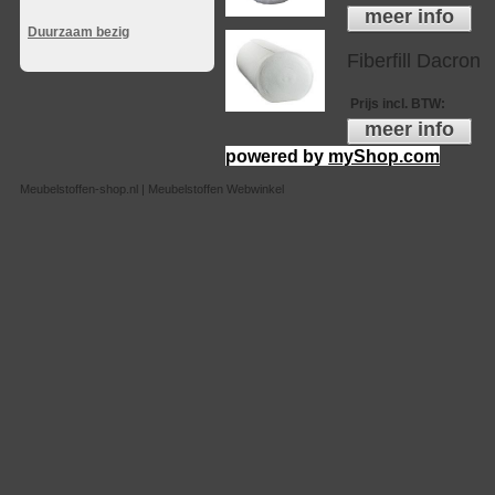
meer info
Duurzaam bezig
Fiberfill Dacron
Prijs incl. BTW
:
meer info
powered by
myShop.com
Meubelstoffen-shop.nl | Meubelstoffen Webwinkel