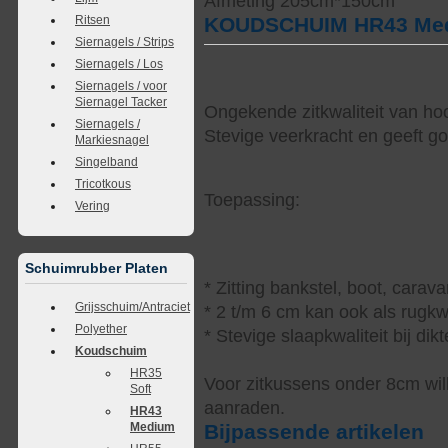
Afmeting 205cm*150cm
Ritsen
KOUDSCHUIM HR43 Me
Siernagels / Strips
Siernagels / Los
Siernagels / voor
Siernagel Tacker
Ongekende zitkwaliteit van ho
Siernagels /
Stevige veerkracht en geeft g
Markiesnagel
Singelband
Tricotkous
Toepassing:
Vering
Schuimrubber Platen
* Zitting bankstel, boot, cara
Grijsschuim/Antraciet
* 2 t/m 6 cm kan ook als rugkw
Polyether
* Stevige slaapkwaliteit bij di
Koudschuim
HR35
Voor zitkussens onder 8cm wi
Soft
aanraden.
HR43
Bijpassende artikelen
Medium