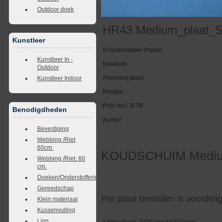
Outdoor doek
HR43 Medium_plaat_
Kunstleer
Schuimrubber Platen
Kunstleer In -
Kwaliteit
Outdoor
Afmeting plaat
Kunstleer Indoor
Hoogte
Prijs incl. BTW
Benodigdheden
Aantal
Bevestiging
Webbing /Riet
60cm.
KOUDSCHUIM Medium
Webbing /Riet. 60
cm.
Doeken/Onderstoffering
Gereedschap
Per plaat bestellen is voordel
Klein materiaal
Kussenvulling
Lijm