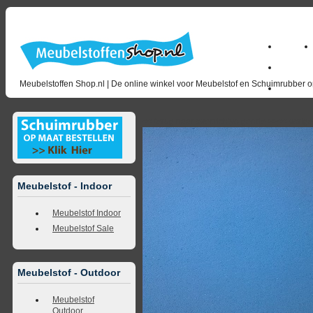
Home
Zakelijk
Meubelstoffen Shop.nl | De online winkel voor Meubelstof en Schuimrubber op
opruimin
<<
terug naar overzicht
volgende
>>
<<
vorig
Meubelstof - Indoor
Meubelstof Indoor
Meubelstof Sale
Meubelstof - Outdoor
Meubelstof
Outdoor