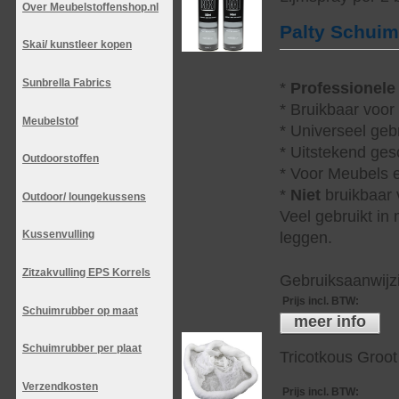
Over Meubelstoffenshop.nl
Palty Schui
Skai/ kunstleer kopen
Sunbrella Fabrics
*
Professionele
* Bruikbaar voor
Meubelstof
* Universeel geb
* Uitstekend ges
Outdoorstoffen
* Voor Meubels e
*
Niet
bruikbaar v
Outdoor/ loungekussens
Veel gebruikt in
Kussenvulling
leggen.
Zitzakvulling EPS Korrels
Gebruiksaanwijzi
Prijs incl. BTW
:
Schuimrubber op maat
meer info
Schuimrubber per plaat
Tricotkous Groot
Verzendkosten
Prijs incl. BTW
: