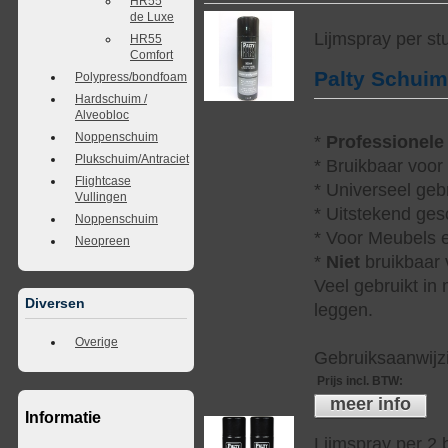
HR55
de Luxe
Lijmspray per st
HR55
Comfort
Palty Schui
Polypress/bondfoam
Hardschuim /
Alveobloc
Noppenschuim
*
Professionele
Plukschuim/Antraciet
* Bruikbaar voor
Flightcase
* Universeel geb
Vullingen
* Uitstekend ges
Noppenschuim
* Voor Meubels e
Neopreen
*
Niet
bruikbaar v
Veel gebruikt in
Diversen
leggen.
Overige
Gebruiksaanwijzi
Prijs incl. BTW
:
meer info
Informatie
Lijmspray per 2