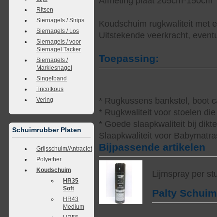
Afmeting plaat 205cm*150cm
Ritsen
Siernagels / Strips
Koudschuim rugkwaliteit met e
Siernagels / Los
Uitstekende veerkracht, eventue
Siernagels / voor
Siernagel Tacker
Toepassing:
Siernagels /
Markiesnagel
Singelband
Tricotkous
* Rugkussens bankstel, boot 
Vering
* Rugkwaliteit voor stoelen d
* Goede slaapkwaliteit bij di
Schuimrubber Platen
Slaapkwaliteit voor Babymatras
Bijpassende artikelen
Grijsschuim/Antraciet
Polyether
Koudschuim
Lijmspray per st
HR35
Soft
Palty Schui
HR43
Medium