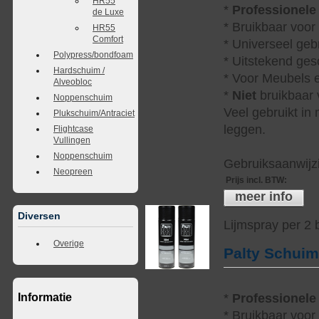
HR55
*
Professionele
de Luxe
* Bruikbaar voor
HR55
Comfort
* Universeel geb
Polypress/bondfoam
* Uitstekend ges
Hardschuim /
* Voor Meubels e
Alveobloc
*
Niet
bruikbaar v
Noppenschuim
Veel gebruikt in
Plukschuim/Antraciet
leggen.
Flightcase
Vullingen
Noppenschuim
Gebruiksaanwijzi
Neopreen
Prijs incl. BTW
:
meer info
Diversen
Lijmspray per 2
Overige
Palty Schui
*
Professionele
Informatie
* Bruikbaar voor