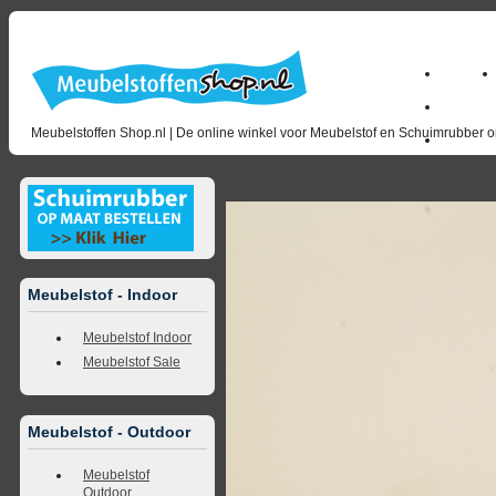
Home
Zakelijk
Meubelstoffen Shop.nl | De online winkel voor Meubelstof en Schuimrubber op
opruimin
<<
terug naar overzicht
volgende
>>
<<
vorig
Meubelstof - Indoor
Meubelstof Indoor
Meubelstof Sale
Meubelstof - Outdoor
Meubelstof
Outdoor