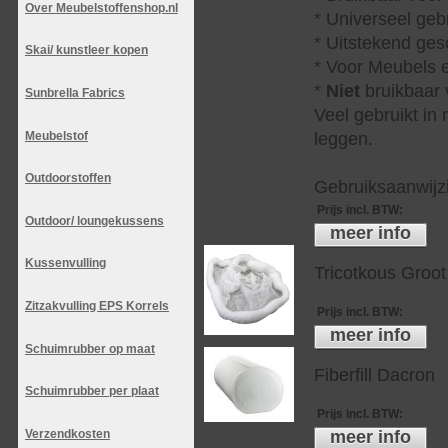
Over Meubelstoffenshop.nl
* Universeel geb
* Uitstekend ges
Skai/ kunstleer kopen
* Voor Meubels e
*
Niet
bruikbaar v
Sunbrella Fabrics
Veel gebruikt in
Meubelstof
leggen.
Outdoorstoffen
Gebruiksaanwijzi
Prijs incl. BTW
:
Outdoor/ loungekussens
meer info
Kussenvulling
Tricotkous Groot
Zitzakvulling EPS Korrels
Prijs incl. BTW
:
meer info
Schuimrubber op maat
Fiberfill Dacron
Schuimrubber per plaat
Prijs incl. BTW
:
meer info
Verzendkosten