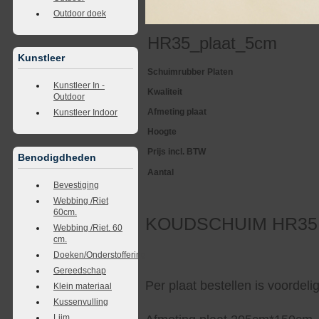
Outdoor doek
HR35_plaat_5cm
Kunstleer
Schuimrubber Platen
Kunstleer In -
Kwaliteit
Outdoor
Afmeting plaat
Kunstleer Indoor
Hoogte
Prijs incl. BTW
Benodigdheden
Aantal
Bevestiging
Webbing /Riet
60cm.
KOUDSCHUIM HR35 So
Webbing /Riet. 60
cm.
Doeken/Onderstoffering
Gereedschap
Per plaat bestellen is voordel
Klein materiaal
Kussenvulling
Lijm