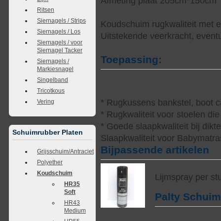
Afmeting plaat 205cm*150cm
Ritsen
Siernagels / Strips
Koudschuim rugkwaliteit met e
Siernagels / Los
Uitstekende veerkracht, eventue
Siernagels / voor
Siernagel Tacker
Toepassing:
Siernagels /
Markiesnagel
Singelband
Tricotkous
* Rugkussens bankstel, boot 
Vering
* Rugkwaliteit voor stoelen d
* Goede slaapkwaliteit bij di
Schuimrubber Platen
Slaapkwaliteit voor Babymatras
Bijpassende artikelen
Grijsschuim/Antraciet
Polyether
Koudschuim
Lijmspray per st
HR35
Soft
Palty Schui
HR43
Medium