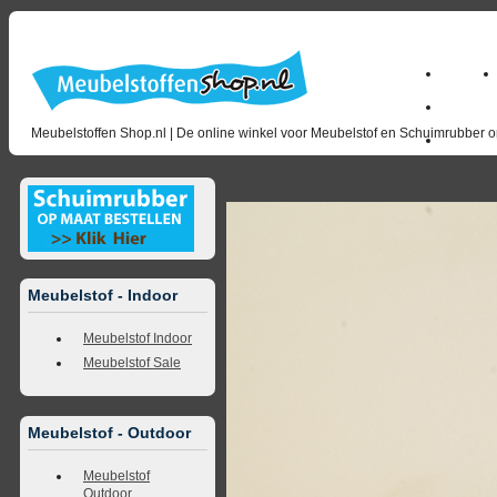
Home
Zakelijk
Meubelstoffen Shop.nl | De online winkel voor Meubelstof en Schuimrubber op
opruimin
<<
terug naar overzicht
volgende
>>
<<
vorig
Meubelstof - Indoor
Meubelstof Indoor
Meubelstof Sale
Meubelstof - Outdoor
Meubelstof
Outdoor