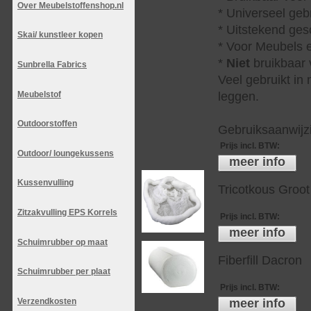
Over Meubelstoffenshop.nl
* Universeel geb
* Uitstekend ges
Skai/ kunstleer kopen
* Voor Meubels e
*
Niet
bruikbaar v
Sunbrella Fabrics
Veel gebruikt in
Meubelstof
leggen.
Outdoorstoffen
Gebruiksaanwijzi
Prijs incl. BTW
:
Outdoor/ loungekussens
meer info
Kussenvulling
Tricotkous Groot
Zitzakvulling EPS Korrels
Prijs incl. BTW
:
meer info
Schuimrubber op maat
Fiberfill Dacron
Schuimrubber per plaat
Prijs incl. BTW
:
meer info
Verzendkosten