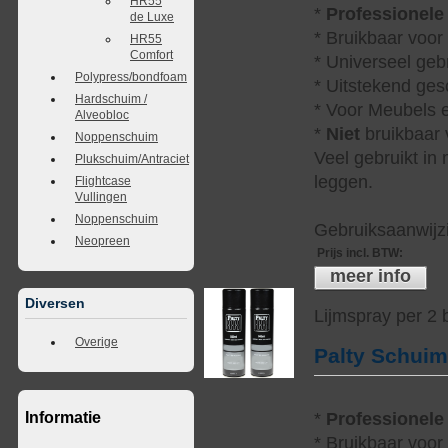
HR55
*
Professionele
de Luxe
* Bruikbaar voor
HR55
Comfort
* Universeel geb
Polypress/bondfoam
* Uitstekend ges
Hardschuim /
* Voor Meubels e
Alveobloc
*
Niet
bruikbaar v
Noppenschuim
Veel gebruikt in
Plukschuim/Antraciet
leggen.
Flightcase
Vullingen
Noppenschuim
Gebruiksaanwijzi
Neopreen
Prijs incl. BTW
:
meer info
Diversen
Lijmspray per 2
Overige
Palty Schui
*
Professionele
Informatie
* Bruikbaar voor