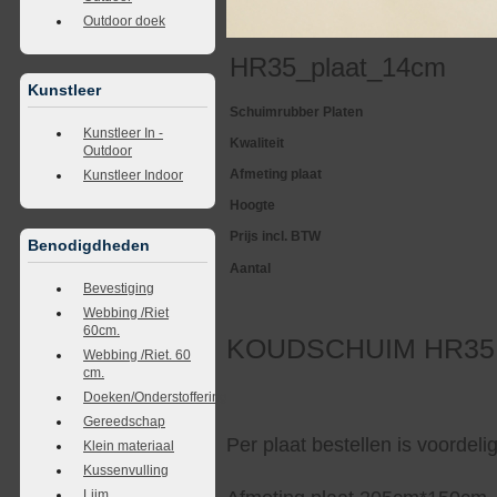
Outdoor doek
HR35_plaat_14cm
Kunstleer
Schuimrubber Platen
Kunstleer In -
Kwaliteit
Outdoor
Afmeting plaat
Kunstleer Indoor
Hoogte
Prijs incl. BTW
Benodigdheden
Aantal
Bevestiging
Webbing /Riet
60cm.
KOUDSCHUIM HR35 So
Webbing /Riet. 60
cm.
Doeken/Onderstoffering
Gereedschap
Per plaat bestellen is voordel
Klein materiaal
Kussenvulling
Lijm