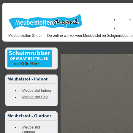
Home
Zakelijk
Meubelstoffen Shop.nl | De online winkel voor Meubelstof en Schuimrubber op
opruimin
<<
terug naar overzicht
volgende
>>
<<
vorig
Meubelstof - Indoor
Meubelstof Indoor
Meubelstof Sale
Meubelstof - Outdoor
Meubelstof
Outdoor