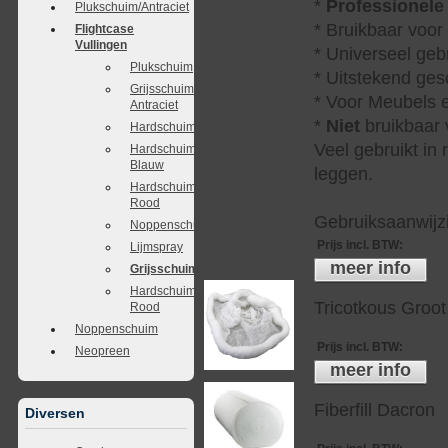
*
Professionele
Plukschuim/Antraciet
* Bruikbaar voor
Flightcase
Vullingen
* Universeel geb
Plukschuim
* Uitstekend ges
Grijsschuim
* Voor Meubels e
Antraciet
*
Niet
bruikbaar v
Hardschuim
Veel gebruikt in
Hardschuim
Blauw
leggen.
Hardschuim
Rood
Gebruiksaanwijzi
Noppenschuim
Prijs incl. BTW
:
Lijmspray
meer info
Grijsschuim/Antraciet
Hardschuim
Tricotkous Groot
Rood
Noppenschuim
Prijs incl. BTW
:
Neopreen
meer info
Fiberfill Dacron
Diversen