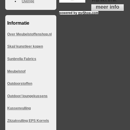
Prijs incl. BTW
:
Overige
meer info
powered by
myShop.com
Informatie
Over Meubelstoffenshop.nl
Skai/ kunstleer kopen
Sunbrella Fabrics
Meubelstof
Outdoorstoffen
Outdoor/ loungekussens
Kussenvulling
Zitzakvulling EPS Korrels