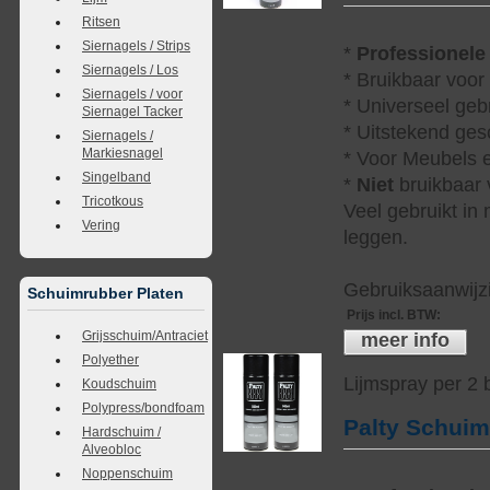
Ritsen
Siernagels / Strips
*
Professionele
Siernagels / Los
* Bruikbaar voor
Siernagels / voor
* Universeel geb
Siernagel Tacker
* Uitstekend ges
Siernagels /
Markiesnagel
* Voor Meubels e
Singelband
*
Niet
bruikbaar v
Tricotkous
Veel gebruikt in
Vering
leggen.
Gebruiksaanwijzi
Schuimrubber Platen
Prijs incl. BTW
:
Grijsschuim/Antraciet
meer info
Polyether
Lijmspray per 2
Koudschuim
Polypress/bondfoam
Palty Schui
Hardschuim /
Alveobloc
Noppenschuim