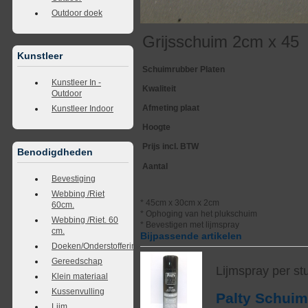
Outdoor doek
Grijsschuim 2cm x 45
Kunstleer
Schuimrubber Platen
Kunstleer In -
Kwaliteit
Outdoor
Afmeting plaat
Kunstleer Indoor
Hoogte
Prijs incl. BTW
Benodigdheden
Aantal
Bevestiging
Webbing /Riet
* 45cm x 30cm x 2cm
60cm.
* Ophoging van het plukschuim
Webbing /Riet. 60
* Bevestigen met lijmspray
cm.
Bijpassende artikelen
Doeken/Onderstoffering
Gereedschap
Lijmspray per st
Klein materiaal
Kussenvulling
Palty Schui
Lijm