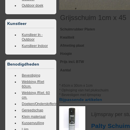
Outdoor doek
Grijsschuim 1cm x 45
Kunstleer
Schuimrubber Platen
Kunstleer In -
Kwaliteit
Outdoor
Afmeting plaat
Kunstleer Indoor
Hoogte
Prijs incl. BTW
Benodigdheden
Aantal
Bevestiging
Webbing /Riet
* 45cm x 30cm x 1cm
60cm.
* Ophoging van het plukschuim
Webbing /Riet. 60
* Bevestigen met lijmspray
cm.
Bijpassende artikelen
Doeken/Onderstoffering
Gereedschap
Lijmspray per st
Klein materiaal
Kussenvulling
Palty Schui
Lijm