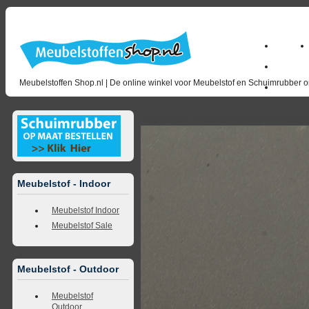
Home
Zakelijk
Meubelstoffen Shop.nl | De online winkel voor Meubelstof en Schuimrubber op
opruimin
<<
terug naar overzicht
volgende
>>
<<
vorig
Meubelstof - Indoor
Meubelstof Indoor
Meubelstof Sale
Meubelstof - Outdoor
Meubelstof
Outdoor