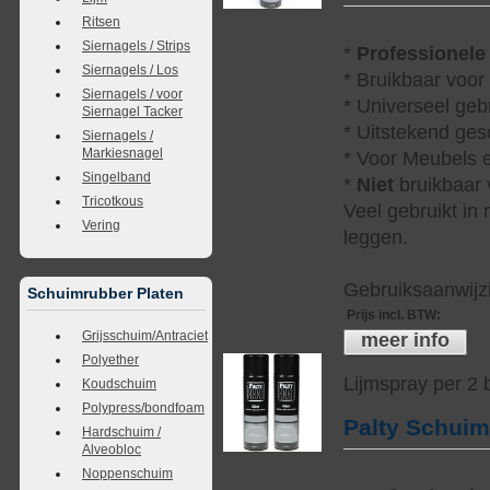
Ritsen
Siernagels / Strips
*
Professionele
Siernagels / Los
* Bruikbaar voor
Siernagels / voor
* Universeel geb
Siernagel Tacker
* Uitstekend ges
Siernagels /
Markiesnagel
* Voor Meubels e
Singelband
*
Niet
bruikbaar v
Tricotkous
Veel gebruikt in
Vering
leggen.
Gebruiksaanwijzi
Schuimrubber Platen
Prijs incl. BTW
:
Grijsschuim/Antraciet
meer info
Polyether
Lijmspray per 2
Koudschuim
Polypress/bondfoam
Palty Schui
Hardschuim /
Alveobloc
Noppenschuim