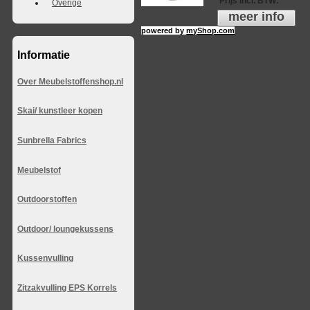
Prijs incl. BTW
:
Overige
meer info
powered by
myShop.com
Informatie
Over Meubelstoffenshop.nl
Skai/ kunstleer kopen
Sunbrella Fabrics
Meubelstof
Outdoorstoffen
Outdoor/ loungekussens
Kussenvulling
Zitzakvulling EPS Korrels