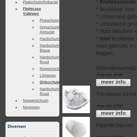
*
Professionele
Plukschuim/Antraciet
* Bruikbaar voor
Flightcase
Vullingen
* Universeel geb
Plukschuim
* Uitstekend ges
Grijsschuim
* Voor Meubels e
Antraciet
*
Niet
bruikbaar v
Hardschuim
Veel gebruikt in
Hardschuim
Blauw
leggen.
Hardschuim
Rood
Gebruiksaanwijzi
Noppenschuim
Prijs incl. BTW
:
Lijmspray
meer info
Grijsschuim/Antraciet
Hardschuim
Tricotkous Groot
Rood
Noppenschuim
Prijs incl. BTW
:
Neopreen
meer info
Fiberfill Dacron
Diversen