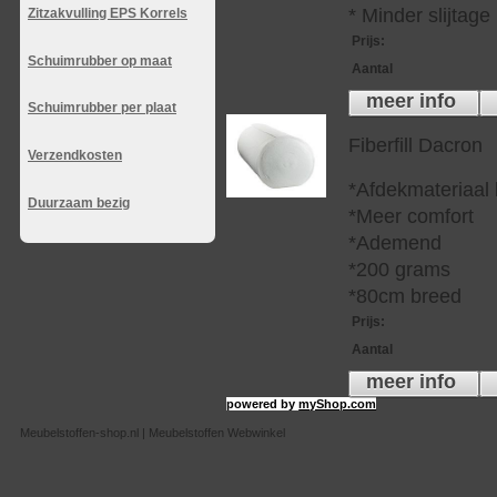
* Minder slijtag
Zitzakvulling EPS Korrels
Prijs
:
Schuimrubber op maat
Aantal
meer info
Schuimrubber per plaat
Fiberfill Dacron
Verzendkosten
*Afdekmateriaal
Duurzaam bezig
*Meer comfort
*Ademend
*200 grams
*80cm breed
Prijs
:
Aantal
meer info
powered by
myShop.com
Meubelstoffen-shop.nl | Meubelstoffen Webwinkel