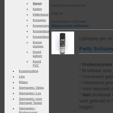
Garen
Geschikt voor stof en leer.
Karton
Dikte 40
Klittenband
Knoopjes
Hoeveelheid: 1200 meter
Bijpassende artikelen
Knopenservice
Knopentouw
Knopenkoordjes
Lijmspray per st
Knoop
pluisjes
Palty Schui
Koord
katoen
Koord
*
Professionele
PVC
* Bruikbaar voor
Kussenvulling
* Universeel geb
Lijm
* Uitstekend ges
Ritsen
Siernagels / Strips
* Voor Meubels e
Siernagels / Los
*
Niet
bruikbaar v
Siernagels / voor
Veel gebruikt in
Siernagel Tacker
leggen.
Siernagels /
Markiesnagel