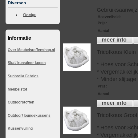
Diversen
Gebruiksaanwijzi
Overige
Hoeveelheid
:
Prijs
:
Aantal
Informatie
meer info
Over Meubelstoffenshop.nl
Tricotkous Klein
Skai/ kunstleer kopen
* Hoes voor Sch
* Vergemakkelijkt
Sunbrella Fabrics
* Minder slijtag
Prijs
:
Meubelstof
Aantal
meer info
Outdoorstoffen
Tricotkous Groot
Outdoor/ loungekussens
* Hoes voor Sch
Kussenvulling
* Vergemakkelijkt