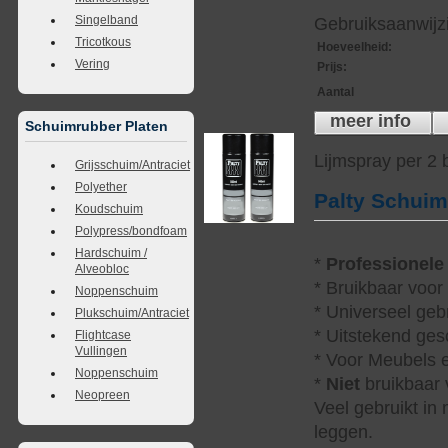
Singelband
Gebruiksaanwijzi
Tricotkous
Hoeveelheid
:
Vering
Prijs
:
Aantal
meer info
Schuimrubber Platen
Lijmspray per 2
Grijsschuim/Antraciet
Polyether
Palty Schui
Koudschuim
Polypress/bondfoam
Hardschuim /
*
Professionele
Alveobloc
* Bruikbaar voor
Noppenschuim
* Universeel geb
Plukschuim/Antraciet
* Uitstekend ges
Flightcase
Vullingen
* Voor Meubels e
Noppenschuim
*
Niet
bruikbaar v
Neopreen
Veel gebruikt in
leggen.