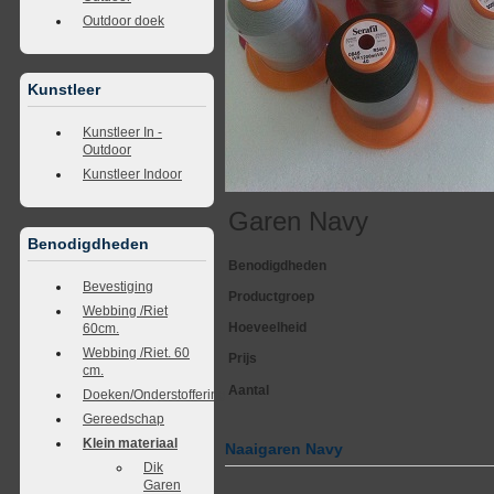
Outdoor doek
Kunstleer
Kunstleer In -
Outdoor
Kunstleer Indoor
Garen Navy
Benodigdheden
Benodigdheden
Bevestiging
Productgroep
Webbing /Riet
Hoeveelheid
60cm.
Webbing /Riet. 60
Prijs
cm.
Aantal
Doeken/Onderstoffering
Gereedschap
Klein materiaal
Naaigaren Navy
Dik
Garen