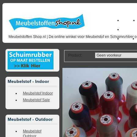
Home
milano_
Meubelstoffen Shop.nl | De online winkel voor Meubelstof en Schuimrubber op
Outlet
Product
:
<<
terug naar overzicht
volgende
>>
<<
vorig
Meubelstof - Indoor
Meubelstof Indoor
Meubelstof Sale
Meubelstof - Outdoor
Meubelstof
Outdoor