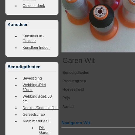
Outdoor doek
Kunstleer
Kunstleer In -
Outdoor
Kunstleer Indoor
Garen Wit
Benodigdheden
Benodigdheden
Bevestiging
Productgroep
Webbing /Riet
Hoeveelheid
60cm.
Webbing /Riet. 60
Prijs
cm.
Aantal
Doeken/Onderstoffering
Gereedschap
Klein materiaal
Naaigaren Wit
Dik
Garen