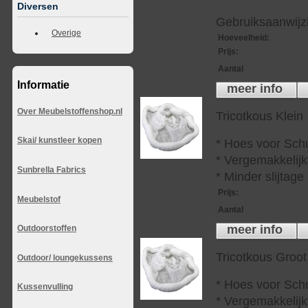
Diversen
Gebruiksaanwijzi
Overige
Hoeveelheid
:
Prijs
:
Aantal
Informatie
meer info
Over Meubelstoffenshop.nl
Tricotkous Klein
Skai/ kunstleer kopen
* Hoes voor Sch
* Vergemakkelijkt
Sunbrella Fabrics
* Minder slijtag
Prijs
:
Meubelstof
Aantal
meer info
Outdoorstoffen
Tricotkous Groot
Outdoor/ loungekussens
* Hoes voor Sch
Kussenvulling
* Vergemakkelijkt