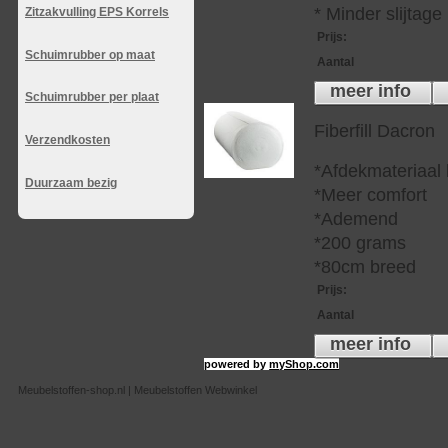
* Minder slijtag
Zitzakvulling EPS Korrels
Prijs
:
Schuimrubber op maat
Aantal
meer info
Schuimrubber per plaat
Fiberfill Dacron
Verzendkosten
*Afdekmateriaal
Duurzaam bezig
*Meer comfort
*Ademend
*200 grams
*80cm breed
Prijs
:
Aantal
meer info
powered by
myShop.com
Meubelstoffen-shop.nl | Meubelstoffen Webwinkel