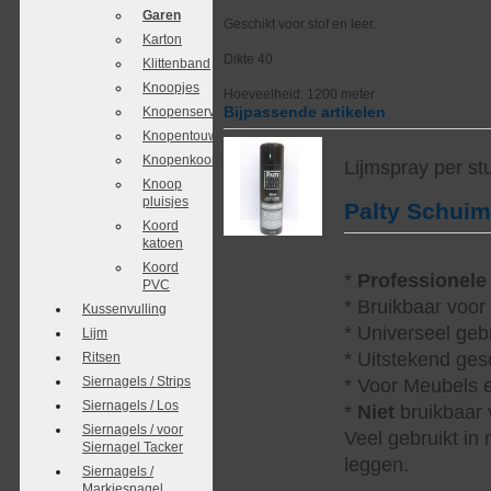
Garen
Geschikt voor stof en leer.
Karton
Dikte 40
Klittenband
Knoopjes
Hoeveelheid: 1200 meter
Bijpassende artikelen
Knopenservice
Knopentouw
Knopenkoordjes
Lijmspray per st
Knoop
pluisjes
Palty Schui
Koord
katoen
Koord
*
Professionele
PVC
* Bruikbaar voor
Kussenvulling
* Universeel geb
Lijm
* Uitstekend ges
Ritsen
Siernagels / Strips
* Voor Meubels e
Siernagels / Los
*
Niet
bruikbaar v
Siernagels / voor
Veel gebruikt in
Siernagel Tacker
leggen.
Siernagels /
Markiesnagel