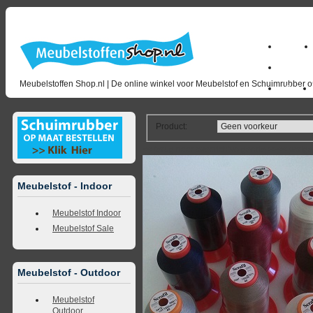
Home
milano_
Meubelstoffen Shop.nl | De online winkel voor Meubelstof en Schuimrubber op
Outlet
Product
:
<<
terug naar overzicht
volgende
>>
<<
vorig
Meubelstof - Indoor
Meubelstof Indoor
Meubelstof Sale
Meubelstof - Outdoor
Meubelstof
Outdoor