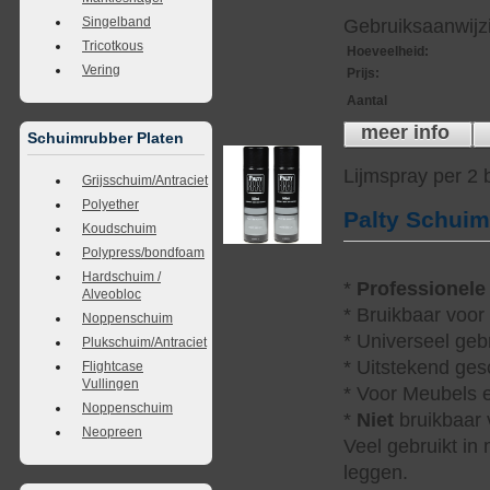
Singelband
Gebruiksaanwijzi
Tricotkous
Hoeveelheid
:
Vering
Prijs
:
Aantal
meer info
Schuimrubber Platen
Lijmspray per 2
Grijsschuim/Antraciet
Polyether
Palty Schui
Koudschuim
Polypress/bondfoam
Hardschuim /
*
Professionele
Alveobloc
* Bruikbaar voor
Noppenschuim
* Universeel geb
Plukschuim/Antraciet
* Uitstekend ges
Flightcase
Vullingen
* Voor Meubels e
Noppenschuim
*
Niet
bruikbaar v
Neopreen
Veel gebruikt in
leggen.