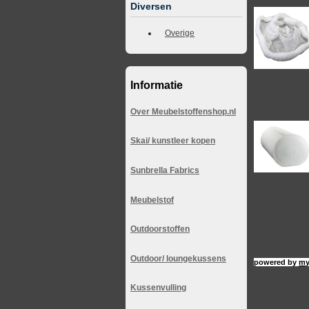
Diversen
Overige
Informatie
Over Meubelstoffenshop.nl
Skai/ kunstleer kopen
Sunbrella Fabrics
Meubelstof
Outdoorstoffen
Outdoor/ loungekussens
powered by
my
Kussenvulling