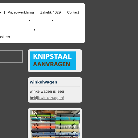
n
Privacyverklaring
Zakelijk / B2B
Contact
huimrubber op maat
Materialen
Zakelijk / B2B
skai_kunstleer outdoor
opruimingsartikelen
stleer.
winkelwagen
winkelwagen is leeg
bekijk winkelwagen!