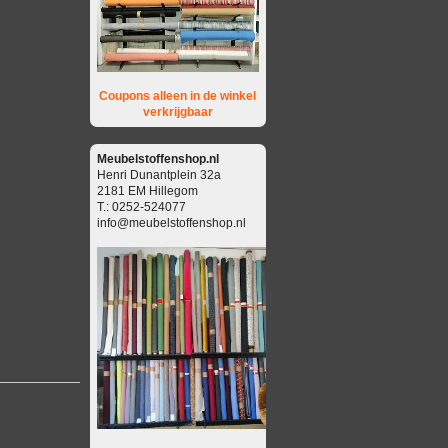
Coupons alleen in de winkel
verkrijgbaar
Meubelstoffenshop.nl
Henri Dunantplein 32a
2181 EM Hillegom
T.: 0252-524077
info@meubelstoffenshop.nl