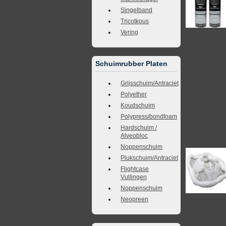
Singelband
Tricotkous
Vering
Schuimrubber Platen
Grijsschuim/Antraciet
Polyether
Koudschuim
Polypress/bondfoam
Hardschuim /
Alveobloc
Noppenschuim
Plukschuim/Antraciet
Flightcase
Vullingen
Noppenschuim
Neopreen