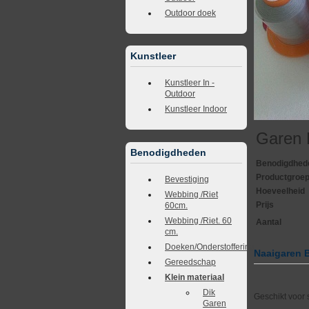
Outdoor doek
Kunstleer
Kunstleer In -
Outdoor
Kunstleer Indoor
Garen 
Benodigdheden
Benodigdhed
Productgroe
Bevestiging
Hoeveelheid
Webbing /Riet
Prijs
60cm.
Webbing /Riet. 60
Aantal
cm.
Doeken/Onderstoffering
Naaigaren 
Gereedschap
Klein materiaal
Dik
Geschikt voor s
Garen