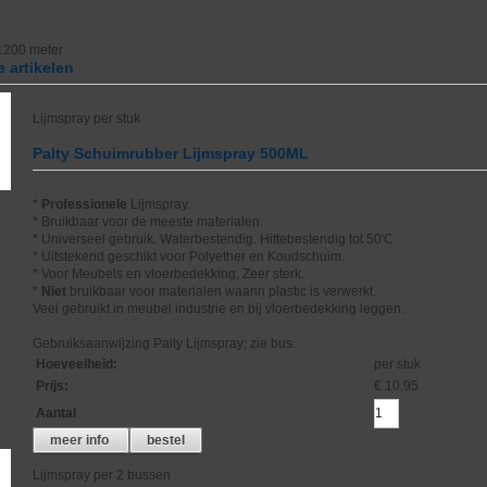
1200 meter
 artikelen
Lijmspray per stuk
Palty Schuimrubber Lijmspray 500ML
*
Professionele
Lijmspray.
* Bruikbaar voor de meeste materialen.
* Universeel gebruik. Waterbestendig. Hittebestendig tot 50'C
* Uitstekend geschikt voor Polyether en Koudschuim.
* Voor Meubels en vloerbedekking, Zeer sterk.
*
Niet
bruikbaar voor materialen waarin plastic is verwerkt.
Veel gebruikt in meubel industrie en bij vloerbedekking leggen.
Gebruiksaanwijzing Palty Lijmspray; zie bus.
Hoeveelheid
:
per stuk
Prijs
:
€ 10,95
Aantal
meer info
bestel
Lijmspray per 2 bussen