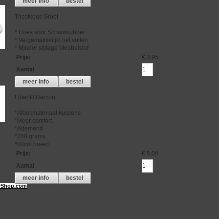
meer info
bestel
Tricotkous Groot
* Hoes voor Schuimrubber
* Vergemakkelijkt het vullen
* Minder slijtage Meubelstof
Prijs
:
€ 3,95
Aantal
meer info
bestel
Fiberfill Dacron
*Afdekmateriaal kussens
*Meer comfort
*Ademend
*200 grams
*80cm breed
Prijs
:
€ 5,00
Aantal
meer info
bestel
Shop.com