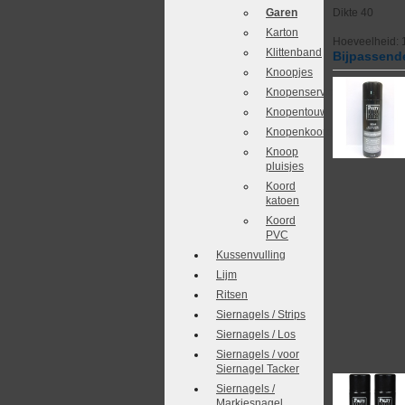
Garen
Dikte 40
Karton
Hoeveelheid: 
Klittenband
Bijpassende
Knoopjes
Knopenservice
Knopentouw
Knopenkoordjes
Knoop
pluisjes
Koord
katoen
Koord
PVC
Kussenvulling
Lijm
Ritsen
Siernagels / Strips
Siernagels / Los
Siernagels / voor
Siernagel Tacker
Siernagels /
Markiesnagel