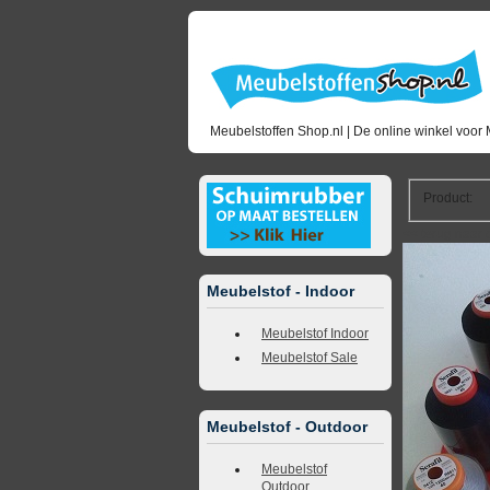
Meubelstoffen Shop.nl | De online winkel voor 
Product
:
<<
terug naar 
Meubelstof - Indoor
Meubelstof Indoor
Meubelstof Sale
Meubelstof - Outdoor
Meubelstof
Outdoor