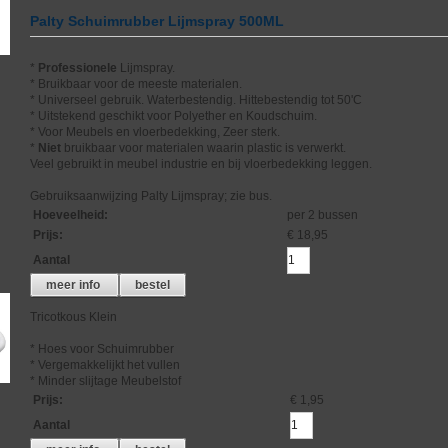
Palty Schuimrubber Lijmspray 500ML
*
Professionele
Lijmspray.
* Bruikbaar voor de meeste materialen.
* Universeel gebruik. Waterbestendig. Hittebestendig tot 50'C
* Uitstekend geschikt voor Polyether en Koudschuim.
* Voor Meubels en vloerbedekking, Zeer sterk.
*
Niet
bruikbaar voor materialen waarin plastic is verwerkt.
Veel gebruikt in meubel industrie en bij vloerbedekking leggen.
Gebruiksaanwijzing Palty Lijmspray; zie bus.
Hoeveelheid
:
per 2 bussen
Prijs
:
€ 18,95
Aantal
meer info
bestel
Tricotkous Klein
* Hoes voor Schuimrubber
* Vergemakkelijkt het vullen
* Minder slijtage Meubelstof
Prijs
:
€ 1,95
Aantal