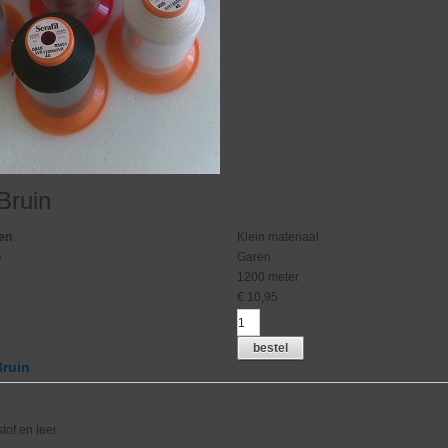
Bruin
en
Klein materiaal
p
Garen
1200 meter
€
10,95
bestel
Bruin
tof en leer.