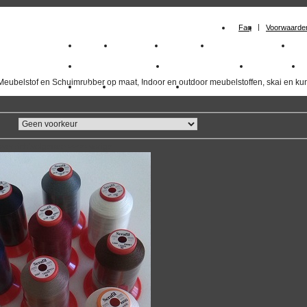
Faq
Voorwaarde
Home
Meubelstof
Kunstleer
Schuimrubberplaten
Sc
milano_outdoorstoffen
skai kunstleer kopen
outdoorstof
Meubelstof en Schuimrubber op maat, Indoor en outdoor meubelstoffen, skai en kun
Outlet
Meubelstof indoor
duurzaam
overzicht
volgende
>>
<<
vorige