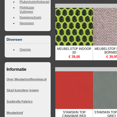
Plukschuim/Antraciet
Flightcase
Vullingen
Noppenschuim
Neopreen
Diversen
MEUBELSTOF INDOOR
MEUBELSTOF 
Overige
3D
BORMI
€ 39,00
€ 39,9
Informatie
Over Meubelstoffenshop.nl
Skai/ kunstleer kopen
Sunbrella Fabrics
STAMSKIN TOP
STAMSKIN TO
Meubelstof
CINNABAR RED
GREY