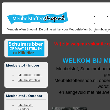
Home
milano_
Meubelstoffen Shop.nl | De online winkel voor Meubelstof en Schuimrubber op
Outlet
Wij zijn wegens vakantie g
WELKOM BIJ M
Meubelstof - Indoor
Meubelstof, Schuimrubber 
gem
Meubelstof Indoor
Meubelstoffenshop.nl, onde
Meubelstof Sale
wordt
en aangevuld met nieuwe s
Meubelstof - Outdoor
Meubelstof
Outdoor