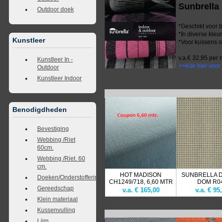
Sunbrella 
Outdoor doek
*Geschikt voor 
*In diverse kleu
Kunstleer
*Voor kussens of
v.a.€ 32,95 per 
Kunstleer In -
>>Klik hier voor
Outdoor
Kunstleer Indoor
Benodigdheden
Bevestiging
Webbing /Riet
60cm.
Webbing /Riet. 60
cm.
HOT MADISON
SUNBRELLA 
Doeken/Onderstoffering
CH1249/718, 6,60 MTR
DOM R0
Gereedschap
v.a. € 165,00
v.a. € 95
Klein materiaal
Kussenvulling
Lijm