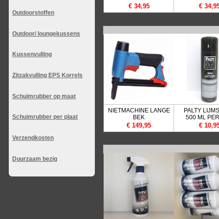
€ 34,95
€ 34,9
Outdoorstoffen
Outdoor/ loungekussens
Kussenvulling
Zitzakvulling EPS Korrels
Schuimrubber op maat
NIETMACHINE LANGE
PALTY LIJM
Schuimrubber per plaat
BEK
500 ML PE
€ 149,95
€ 10,9
Verzendkosten
Duurzaam bezig