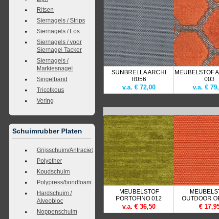
Ritsen
Siernagels / Strips
Siernagels / Los
Siernagels / voor
Siernagel Tacker
Siernagels /
Markiesnagel
SUNBRELLA ARCHI
MEUBELSTOF 
Singelband
R056
003
v.a. € 72,00
v.a. € 79
Tricotkous
Vering
Schuimrubber Platen
Grijsschuim/Antraciet
Polyether
Koudschuim
Polypress/bondfoam
MEUBELSTOF
MEUBELS
Hardschuim /
PORTOFINO 012
OUTDOOR O
Alveobloc
v.a. € 36,50
€ 17,9
Noppenschuim