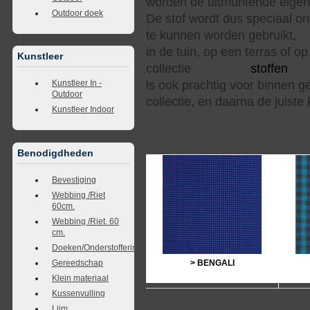
worden de uitmuntende eigen
Outdoor doek
De stof wordt dus speciaal on
te kunnen worden gebruikt,
in de tuin, op een terras of 
Kunstleer
collectie
Sunbrella
sto
is ook prachtig voor binnen g
Kunstleer In -
Outdoor
collectie, en daarna de jui
Kunstleer Indoor
Benodigdheden
Bevestiging
Webbing /Riet
60cm.
Webbing /Riet. 60
cm.
Doeken/Onderstoffering
> BENGALI
Gereedschap
Klein materiaal
Kussenvulling
Lijm