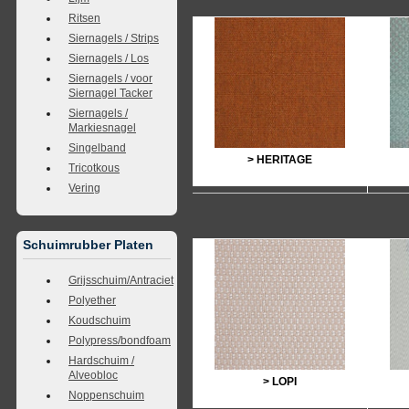
Ritsen
Siernagels / Strips
Siernagels / Los
Siernagels / voor
Siernagel Tacker
Siernagels /
Markiesnagel
Singelband
> HERITAGE
Tricotkous
Vering
Schuimrubber Platen
Grijsschuim/Antraciet
Polyether
Koudschuim
Polypress/bondfoam
Hardschuim /
Alveobloc
> LOPI
Noppenschuim