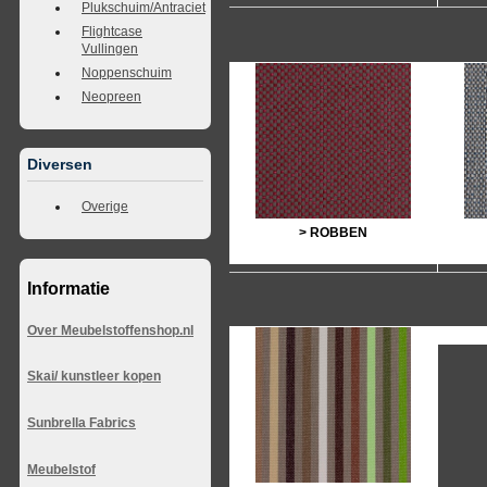
Plukschuim/Antraciet
Flightcase
Vullingen
Noppenschuim
Neopreen
Diversen
Overige
> ROBBEN
Informatie
Over Meubelstoffenshop.nl
Skai/ kunstleer kopen
Sunbrella Fabrics
Meubelstof