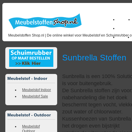
Home
milano_
Meubelstoffen Shop.nl | De online winkel voor Meubelstof en Schuimrubber op
Outlet
Sunbrella Stoffen
Sunbrella is een 100% Soluti
Meubelstof - Indoor
is voor buitengebruik.
De Sunbrella stoffen zijn voo
Meubelstof Indoor
Meubelstof Sale
nabehandeling die het doek
beschermt tegen vocht, vlekke
zout water of chloorwater.
Meubelstof - Outdoor
Kussenhoezen van Sunbrella 
het drogen even bijstrijkt
Meubelstof
Outdoor