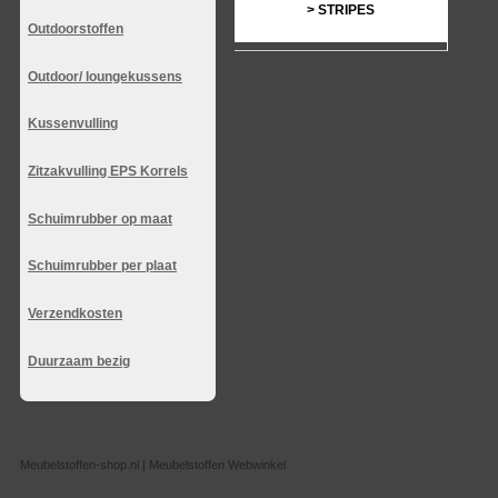
> STRIPES
Outdoorstoffen
Outdoor/ loungekussens
Kussenvulling
Zitzakvulling EPS Korrels
Schuimrubber op maat
Schuimrubber per plaat
Verzendkosten
Duurzaam bezig
Meubelstoffen-shop.nl | Meubelstoffen Webwinkel